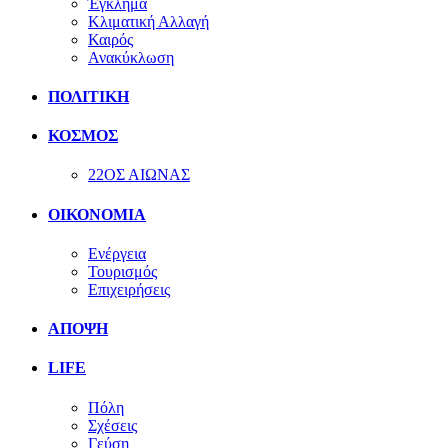
Έγκλημα
Κλιματική Αλλαγή
Καιρός
Ανακύκλωση
ΠΟΛΙΤΙΚΗ
ΚΟΣΜΟΣ
22ΟΣ ΑΙΩΝΑΣ
ΟΙΚΟΝΟΜΙΑ
Ενέργεια
Τουρισμός
Επιχειρήσεις
ΑΠΟΨΗ
LIFE
Πόλη
Σχέσεις
Γεύση