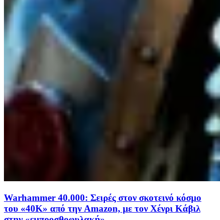
Warhammer 40.000: Σειρές στον σκοτεινό κόσμο
του «40Κ» από την Amazon, με τον Χένρι Κάβιλ
στην «εμπροσθοφυλακή»