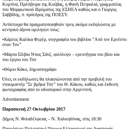
Κορτίνα, Πρέσβειρα της Κούβας, η Φανή Πετραλιά, γραμματέας
του Μορφωτικού Ιδρύματος της ΕΣΗΕΑ καθώς και ο Γιώργος
Σαββίδης, π. πρόεδρος της ΠΟΕΣΥ.
Αντίστοιχα θα πραγματοποιηθούν τρεις ακόμα εκδηλώσεις με
κεντρικό άξονα ομιλητών τους:
•Κάρλος Καλίκα Φερέρ, συγγραφέα του βιβλίου ”Από τον Ερνέστο
στον Τσε”
•Μάρτα Σίλβια Ντιος Σάνζ, φιλόλογο – ερευνήτρια του βίου και
του έργου του Τσε
•Θύμιο Κάκο, δημοσιογράφο
Όλες οι εκδήλωσες θα πλαισιώνονται από την προβολή του
ντοκιμαντέρ ”Σε βρήκα Τσε” του Θ. Κάκου, καθώς και έκθεση
φωτογραφίας από το οδοιπορικό στην Αργεντινή.
Advertisement
Παρασκευή 27 Οκτωβρίου 2017
Δήμος Ν. Φιλαδέλφειας – Ν. Χαλκηδόνας, στις 18:30
Παγκόσμιο Πολιτιστικό Ίδρυμα Ελληνισμού της Διασποράς