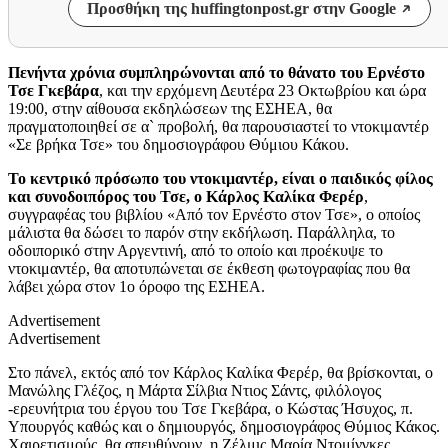
Προσθήκη της huffingtonpost.gr στην Google
Πενήντα χρόνια συμπληρώνονται από το θάνατο του Ερνέστο
Τσε Γκεβάρα
, και την ερχόμενη Δευτέρα 23 Οκτωβρίου και ώρα
19:00, στην αίθουσα εκδηλώσεων της ΕΣΗΕΑ, θα
πραγματοποιηθεί σε α` προβολή, θα παρουσιαστεί το ντοκιμαντέρ
«Σε βρήκα Τσε» του δημοσιογράφου Θύμιου Κάκου.
Το κεντρικό πρόσωπο του ντοκιμαντέρ, είναι ο παιδικός φίλος
και συνοδοιπόρος του Τσε, ο Κάρλος Καλίκα Φερέρ
,
συγγραφέας του βιβλίου «Από τον Ερνέστο στον Τσε», ο οποίος
μάλιστα θα δώσει το παρόν στην εκδήλωση. Παράλληλα, το
οδοιπορικό στην Αργεντινή, από το οποίο και προέκυψε το
ντοκιμαντέρ, θα αποτυπώνεται σε έκθεση φωτογραφίας που θα
λάβει χώρα στον 1ο όροφο της ΕΣΗΕΑ.
Advertisement
Advertisement
Στο πάνελ, εκτός από τον Κάρλος Καλίκα Φερέρ, θα βρίσκονται, ο
Μανώλης Γλέζος, η Μάρτα Σίλβια Ντιος Σάντς, φιλόλογος
-ερευνήτρια του έργου του Τσε Γκεβάρα, ο Κώστας Ήσυχος, π.
Υπουργός καθώς και ο δημιουργός, δημοσιογράφος Θύμιος Κάκος.
Χαιρετισμούς, θα απευθύνουν, η Ζέλμις Μαρία Ντομίνγκες