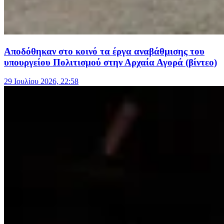
Αποδόθηκαν στο κοινό τα έργα αναβάθμισης του
υπουργείου Πολιτισμού στην Αρχαία Αγορά (βίντεο)
29 Ιουλίου 2026, 22:58