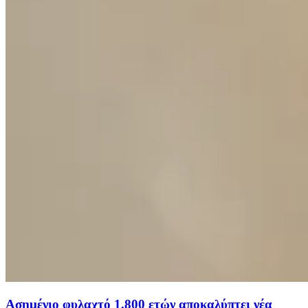
Ασημένιο φυλαχτό 1.800 ετών αποκαλύπτει νέα