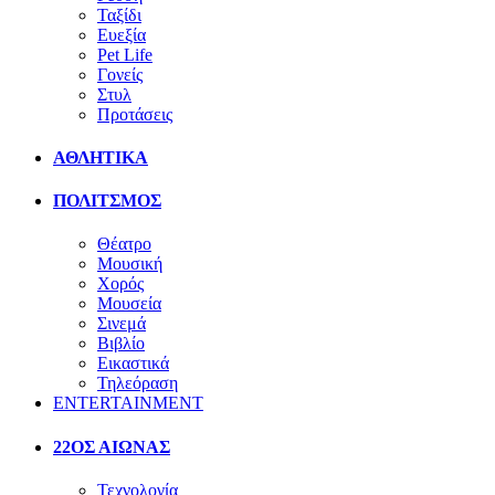
Ταξίδι
Ευεξία
Pet Life
Γονείς
Στυλ
Προτάσεις
ΑΘΛΗΤΙΚΑ
ΠΟΛΙΤΣΜΟΣ
Θέατρο
Μουσική
Χορός
Μουσεία
Σινεμά
Βιβλίο
Εικαστικά
Τηλεόραση
ENTERTAINMENT
22ΟΣ ΑΙΩΝΑΣ
Τεχνολογία