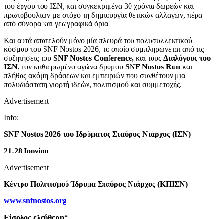
του έργου του ΙΣΝ, και συγκεκριμένα 30 χρόνια δωρεών και
πρωτοβουλιών με στόχο τη δημιουργία θετικών αλλαγών, πέρα
από σύνορα και γεωγραφικά όρια.
Και αυτά αποτελούν μόνο μία πλευρά του πολυσυλλεκτικού
κόσμου του SNF Nostos 2026, το οποίο συμπληρώνεται από τις
συζητήσεις του
SNF Nostos Conference,
και τους
Διαλόγους του
ΙΣΝ
, τον καθιερωμένο αγώνα δρόμου
SNF Nostos Run
και
πλήθος ακόμη δράσεων και εμπειριών που συνθέτουν μια
πολυδιάστατη γιορτή ιδεών, πολιτισμού και συμμετοχής.
Advertisement
Info:
SNF Nostos
2026 του Ιδρύματος Σταύρος Νιάρχος (ΙΣΝ)
21-28 Ιουνίου
Advertisement
Κέντρο Πολιτισμού Ίδρυμα Σταύρος Νιάρχος (ΚΠΙΣΝ)
www
.
snfnostos
.
org
Είσοδος ελεύθερη*