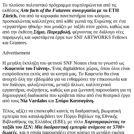
Το πλούσιο πολιτιστικό πρόγραμμα συμπληρώνεται από τις
εκθέσεις
Arte facts of the Future
σε συνεργασία με το ETH
Zürich,
ένα από τα κορυφαία πανεπιστήμια του κόσμου,
προσκαλώντας καλλιτέχνες από κάθε γωνιά της Ευρώπης σε ένα
«εργαστήριο ηθικής» που μοιάζει με ταξίδι στον χρόνο, καθώς και
από την έκθεση
Σήμα, Παρεμβολή,
φέρνοντας σε διάλογο νέες
παραγωγές και υφιστάμενα έργα των SNF ARTWORKS Fellows
και Grantees.
Advertisement
Η μεγάλη έκπληξη του φετινού SNF Nostos είναι το γνωστό ως
«
Καφενείο του Γιάννη».
Ένας digitaldetox χώρος, όπου όλοι είναι
ευπρόσδεκτοι εκτός από τα κινητά μας. Το Καφενείο θα είναι
ανοιχτό όλη την εβδομάδα για να ενθαρρύνει την επικοινωνία και
τον διάλογο, φιλοξενώντας, μεταξύ άλλων, καλλιτεχνικά
εργαστήρια, συζητήσεις, καθώς και μια ζωντανή παρουσίαση για τη
δημιουργική διαδικασία που κρύβεται πίσω από ένα θεατρικό έργο
από τους
Nia Vardalos
και
Σπύρο Κατσαγάνη.
Τέλος, αξίζει να επισκεφθεί κανείς τη διαδραστική, βιωματική
εμπειρία που καταλαμβάνει τον Πύργο Βιβλίων της Εθνικής
Βιβλιοθήκης της Ελλάδος (ΕΒΕ), με τίτλο
Χαρτογραφώντας το
ταξίδι του ΙΣΝ: Μία διαδραστική εμπειρία ανάμεσα σε 5700+
δωρεές
, και η οποία παρουσιάζει στον κόσμο τη μεγάλη εικόνα