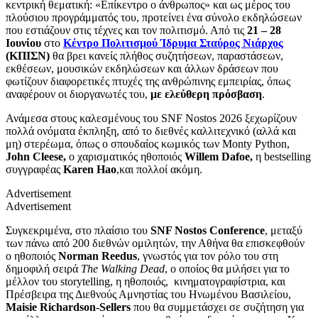
κεντρική θεματική: «Επίκεντρο ο άνθρωπος» και ως μέρος του
πλούσιου προγράμματός του, προτείνει ένα σύνολο εκδηλώσεων
που εστιάζουν στις τέχνες και τον πολιτισμό. Από τις
21 – 28
Ιουνίου
στο
Κέντρο Πολιτισμού Ίδρυμα Σταύρος Νιάρχος
(ΚΠΙΣΝ)
θα βρει κανείς πλήθος συζητήσεων, παραστάσεων,
εκθέσεων, μουσικών εκδηλώσεων και άλλων δράσεων που
φωτίζουν διαφορετικές πτυχές της ανθρώπινης εμπειρίας, όπως
αναφέρουν οι διοργανωτές του,
με ελεύθερη πρόσβαση
.
Ανάμεσα στους καλεσμένους του SNF Nostos 2026 ξεχωρίζουν
πολλά ονόματα έκπληξη, από το διεθνές καλλιτεχνικό (αλλά και
μη) στερέωμα, όπως ο σπουδαίος κωμικός των Monty Python,
John Cleese,
o χαρισματικός ηθοποιός
Willem Dafoe,
η bestselling
συγγραφέας
Karen Hao
,και πολλοί ακόμη.
Advertisement
Advertisement
Συγκεκριμένα, στο πλαίσιο του
SNF Nostos Conference
, μεταξύ
των πάνω από 200 διεθνών ομιλητών, την Αθήνα θα επισκεφθούν
ο ηθοποιός
Norman Reedus
, γνωστός για τον ρόλο του στη
δημοφιλή σειρά
The Walking Dead
, ο οποίος θα μιλήσει για το
μέλλον του storytelling, η ηθοποιός, κινηματογραφίστρια, και
Πρέσβειρα της Διεθνούς Αμνηστίας του Ηνωμένου Βασιλείου,
Maisie Richardson-Sellers
που θα συμμετάσχει σε συζήτηση για