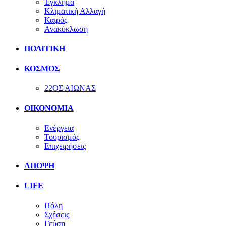
Έγκλημα
Κλιματική Αλλαγή
Καιρός
Ανακύκλωση
ΠΟΛΙΤΙΚΗ
ΚΟΣΜΟΣ
22ΟΣ ΑΙΩΝΑΣ
ΟΙΚΟΝΟΜΙΑ
Ενέργεια
Τουρισμός
Επιχειρήσεις
ΑΠΟΨΗ
LIFE
Πόλη
Σχέσεις
Γεύση