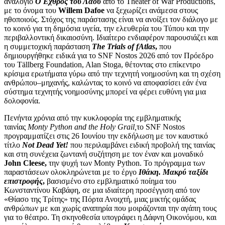
αναλόγιο
Ο Εχθρός του Λαού
από το Theater of War Productions,
με το όνομα του
Willem Dafoe
να ξεχωρίζει ανάμεσα στους
ηθοποιούς. Στόχος της παράστασης είναι να ανοίξει τον διάλογο με
το κοινό για τη δημόσια υγεία, την ελευθερία του Τύπου και την
περιβαλλοντική δικαιοσύνη. Ιδιαίτερο ενδιαφέρον παρουσιάζει και
η συμμετοχική παράσταση
The Trials of fAtlas
,
που
δημιουργήθηκε ειδικά για το SNF Nostos 2026 από τον Πρόεδρο
του Tällberg Foundation, Alan Stoga, θέτοντας στο επίκεντρο
κρίσιμα ερωτήματα γύρω από την τεχνητή νοημοσύνη και τη σχέση
ανθρώπου–μηχανής, καλώντας το κοινό να αποφασίσει εάν ένα
σύστημα τεχνητής νοημοσύνης μπορεί να φέρει ευθύνη για μια
δολοφονία.
Πενήντα χρόνια από την κυκλοφορία της εμβληματικής
ταινίας
Monty Python and the Holy Grail,
το SNF Nostos
προγραμματίζει στις 26 Ιουνίου την εκδήλωση με τον καυστικό
τίτλο
Not Dead Yet!
που περιλαμβάνει ειδική προβολή της ταινίας
και στη συνέχεια ζωντανή συζήτηση με τον έναν και μοναδικό
John Cleese,
την ψυχή των Monty Python. Το πρόγραμμα των
παραστάσεων ολοκληρώνεται με το έργο
Ιθάκη. Μακρύ ταξίδι
επιστροφής
,
βασισμένο στο εμβληματικό ποίημα του
Κωνσταντίνου Καβάφη, σε μια ιδιαίτερη προσέγγιση από τον
«Θίασο της Τρίτης» της Πόρτα Ανοιχτή, μιας μικτής ομάδας
ανθρώπων με και χωρίς αναπηρία που μοιράζονται την αγάπη τους
για το θέατρο. Τη σκηνοθεσία υπογράφει η Δάφνη Οικονόμου, και