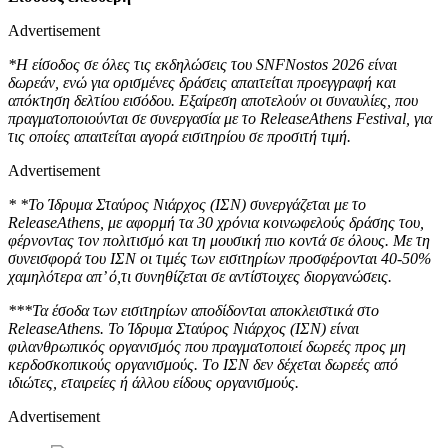
Advertisement
*Η είσοδος σε όλες τις εκδηλώσεις του
SNFNostos
2026 είναι
δωρεάν, ενώ για ορισμένες δράσεις απαιτείται προεγγραφή και
απόκτηση δελτίου εισόδου. Εξαίρεση αποτελούν οι συναυλίες, που
πραγματοποιούνται σε συνεργασία με το ReleaseAthens Festival, για
τις οποίες απαιτείται αγορά εισιτηρίου σε προσιτή τιμή.
Advertisement
* *Το Ίδρυμα Σταύρος Νιάρχος (ΙΣΝ) συνεργάζεται με το
ReleaseAthens, με αφορμή τα 30 χρόνια κοινωφελούς δράσης του,
φέρνοντας τον πολιτισμό και τη μουσική πιο κοντά σε όλους. Με τη
συνεισφορά του ΙΣΝ οι τιμές των εισιτηρίων προσφέρονται 40-50%
χαμηλότερα απ’ ό,τι συνηθίζεται σε αντίστοιχες διοργανώσεις.
***Τα έσοδα των εισιτηρίων αποδίδονται αποκλειστικά στο
ReleaseAthens. Το Ίδρυμα Σταύρος Νιάρχος (ΙΣΝ) είναι
φιλανθρωπικός οργανισμός που πραγματοποιεί δωρεές προς μη
κερδοσκοπικούς οργανισμούς. Tο ΙΣΝ δεν δέχεται δωρεές από
ιδιώτες, εταιρείες ή άλλου είδους οργανισμούς.
Advertisement