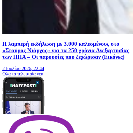
Η λαμπερή εκδήλωση με 3.000 καλεσμένους στο
«Σταύρος Νιάρχος» για τα 250 χρόνια Ανεξαρτησίας
των ΗΠΑ – Οι παρουσίες που ξεχώρισαν (Εικόνες)
2 Ιουλίου 2026, 22:44
Oλα τα τελευταία νέα