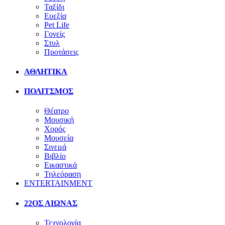
Ταξίδι
Ευεξία
Pet Life
Γονείς
Στυλ
Προτάσεις
ΑΘΛΗΤΙΚΑ
ΠΟΛΙΤΣΜΟΣ
Θέατρο
Μουσική
Χορός
Μουσεία
Σινεμά
Βιβλίο
Εικαστικά
Τηλεόραση
ENTERTAINMENT
22ΟΣ ΑΙΩΝΑΣ
Τεχνολογία