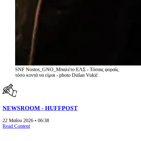
SNF Nostos_GNO_Μπαλέτο ΕΛΣ - Τόσαις φοραίς
τόσο κοντά να είμαι - photo Dušan Vukić
NEWSROOM - HUFFPOST
22 Μαΐου 2026 • 06:38
Read Content