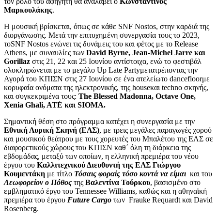
τον ρόλο του αφηγητή θα αναλάβει ο
Κωνσταντίνος
Μαρκουλάκης
.
Η μουσική βρίσκεται, όπως σε κάθε SNF Nostos, στην καρδιά της
διοργάνωσης. Μετά την επιτυχημένη συνεργασία τους το 2023,
τoSNF Nostos ενώνει τις δυνάμεις του και φέτος με το Release
Athens, με συναυλίες των
David Byrne, Jean-Michel Jarre και
Gorillaz
στις 21, 22 και 25 Ιουνίου αντίστοιχα, ενώ το φεστιβάλ
ολοκληρώνεται με το μεγάλο Up Late Partyμετατρέποντας την
Αγορά του ΚΠΙΣΝ στις 27 Ιουνίου σε ένα ατελείωτο dancefloorμε
κορυφαία ονόματα της ηλεκτρονικής, της houseκαι techno σκηνής,
και συγκεκριμένα τους:
Τhe Blessed Madonna, Οctave One,
Xenia Ghali, ATÉ και SIOMA.
Σημαντική θέση στο πρόγραμμα κατέχει η συνεργασία με την
Εθνική Λυρική Σκηνή (ΕΛΣ)
, με τρεις μεγάλες παραγωγές χορού
και μουσικού θεάτρου με τους χορευτές του Μπαλέτου της ΕΛΣ σε
διαφορετικούς χώρους του ΚΠΙΣΝ καθ΄ όλη τη διάρκεια της
εβδομάδας, μεταξύ των οποίων, η ελληνική πρεμιέρα του νέου
έργου του
Καλλιτεχνικού Διευθυντή της ΕΛΣ Γιώργου
Κουμεντάκη
με τίτλο
Τόσαις φοραίς τόσο κοντά να είμαι
και του
Λεωφορείον ο Πόθος
της
Βαλεντίνα Τούρκου
, βασισμένο στο
εμβληματικό έργο του Tennessee Williams, καθώς και η αθηναϊκή
πρεμιέρα του έργου
Future Cargo
των Frauke Requardt και David
Rosenberg.