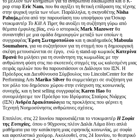
το μέλλον των κινημάτων για τα ανθρώπινα δικαιώματα και ο K-
pop σταρ
Eric Nam,
που θα αγγίξει τη θετική επίδραση της τέχνης
στην ψυχική υγεία των νέων. Παράλληλα, η σκηνοθέτης
Nisha
Pahuja,
μέσα από την παρουσίαση του υποψήφιου για Όσκαρ
ντοκιμαντέρ
To Kill A Tiger,
θα ανοίξει τη συζήτηση γύρω από
θέματα έμφυλης βίας, ενώ ο ιστορικός
Mark Mazower
θα
συναντηθεί με μια ομάδα δημιουργών μεταξύ των οποίων η
συγγραφέας
Έρση Σωτηροπούλου
και η ακαδημαϊκός
Maboula
Soumahoro
, για να συζητήσουν για τη στιγμή που η δημιουργική
σκέψη μετουσιώνεται σε έργο, ενώ η stand-up κωμικός
Κατερίνα
Βρανά
θα μιλήσει για τη συνάντηση της κωμωδίας με την
ανθρώπινη φύση στις πιο σκοτεινές στιγμές της ως καλεσμένη μιας
σειράς ομιλιών που θα παρουσιάσουν οι Διάλογοι του ΙΣΝ. Η
Πρόεδρος και Διευθύνουσα Σύμβουλος του LincolnCenter for the
Performing Arts
Mariko Silver
θα συμμετάσχει σε συζήτηση για
τον ρόλο του δημόσιου χώρου στην ενίσχυση της κοινωνικής
συνοχής, και η best selling συγγραφέας
Karen Hao
θα
συνομιλήσειμε τον Πρόεδρο του Ιδρύματος Σταύρος Νιάρχος
(ΙΣΝ)
Ανδρέα Δρακόπουλo
για τις προκλήσεις που φέρνει η
Τεχνητή Νοημοσύνηστις ανθρώπινες σχέσεις.
Επιπλέον, στις 22 Ιουνίου παρουσιάζεται το ντοκιμαντέρ
Η Σοφία
της Ευτυχίας
, όπου ο 90χρονος πλέον Δαλάι Λάμα δίνει απλά
μαθήματα για την κατάκτηση μιας ειρηνικής κοινωνίας, με σοφία
και αφοπλιστικό χιούμορ. Ακολουθεί, στις 24 Ιουνίου, το θεατρικό