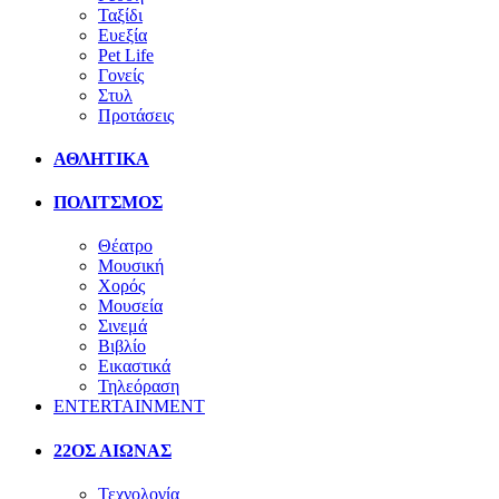
Ταξίδι
Ευεξία
Pet Life
Γονείς
Στυλ
Προτάσεις
ΑΘΛΗΤΙΚΑ
ΠΟΛΙΤΣΜΟΣ
Θέατρο
Μουσική
Χορός
Μουσεία
Σινεμά
Βιβλίο
Εικαστικά
Τηλεόραση
ENTERTAINMENT
22ΟΣ ΑΙΩΝΑΣ
Τεχνολογία