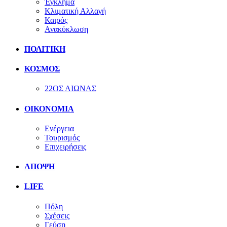
Έγκλημα
Κλιματική Αλλαγή
Καιρός
Ανακύκλωση
ΠΟΛΙΤΙΚΗ
ΚΟΣΜΟΣ
22ΟΣ ΑΙΩΝΑΣ
ΟΙΚΟΝΟΜΙΑ
Ενέργεια
Τουρισμός
Επιχειρήσεις
ΑΠΟΨΗ
LIFE
Πόλη
Σχέσεις
Γεύση