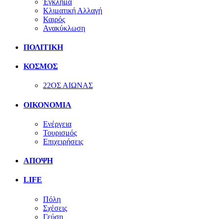
Έγκλημα
Κλιματική Αλλαγή
Καιρός
Ανακύκλωση
ΠΟΛΙΤΙΚΗ
ΚΟΣΜΟΣ
22ΟΣ ΑΙΩΝΑΣ
ΟΙΚΟΝΟΜΙΑ
Ενέργεια
Τουρισμός
Επιχειρήσεις
ΑΠΟΨΗ
LIFE
Πόλη
Σχέσεις
Γεύση