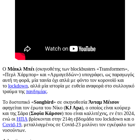
Ο
Μάικλ Μπέι
(σκηνοθέτης των blockbusters «Transformers»,
«Περλ Χάρμπορ» και «Αρμαγεδδών») υπογράφει, ως παραγωγός
αυτή τη φορά, μία ταινία όχι απλά με φόντο τον κορονοϊό και
το
lockdown
, αλλά μία ιστορία με ευθεία αναφορά στο συλλογικό
τραύμα της
πανδημίας
.
Το δυστοπικό «
Songbird
» σε σκηνοθεσία
Άνταμ Μέισον
αφηγείται τον έρωτα του Νίκο (
KJ Apa
), ο οποίος είναι κούριερ
και της Σάρα (
Σοφία Κάρσον
) που είναι καλλιτέχνις, εν έτει 2024,
ενώ οι
ΗΠΑ
βρίσκονται στην 214η εβδομάδα του lockdown και ο
Covid-19
, μεταλλαγμένος σε Covid-23 μολύνει τον εγκέφαλο των
νοσούντων.