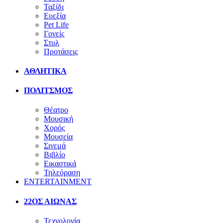
Ταξίδι
Ευεξία
Pet Life
Γονείς
Στυλ
Προτάσεις
ΑΘΛΗΤΙΚΑ
ΠΟΛΙΤΣΜΟΣ
Θέατρο
Μουσική
Χορός
Μουσεία
Σινεμά
Βιβλίο
Εικαστικά
Τηλεόραση
ENTERTAINMENT
22ΟΣ ΑΙΩΝΑΣ
Τεχνολογία