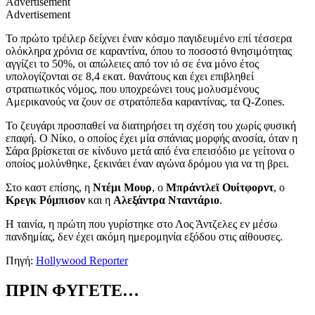
Advertisement
Advertisement
Το πρώτο τρέιλερ δείχνει έναν κόσμο παγιδευμένο επί τέσσερα
ολόκληρα χρόνια σε καραντίνα, όπου το ποσοστό θνησιμότητας
αγγίζει το 50%, οι απώλειες από τον ιό σε ένα μόνο έτος
υπολογίζονται σε 8,4 εκατ. θανάτους και έχει επιβληθεί
στρατιωτικός νόμος, που υποχρεώνει τους μολυσμένους
Αμερικανούς να ζουν σε στρατόπεδα καραντίνας, τα Q-Zones.
Το ζευγάρι προσπαθεί να διατηρήσει τη σχέση του χωρίς φυσική
επαφή. Ο Νίκο, ο οποίος έχει μία σπάνιας μορφής ανοσία, όταν η
Σάρα βρίσκεται σε κίνδυνο μετά από ένα επεισόδιο με γείτονα ο
οποίος μολύνθηκε, ξεκινάει έναν αγώνα δρόμου για να τη βρει.
Στο καστ επίσης, η
Ντέμι Μουρ
, ο
Μπράντλεϊ Ουίτφορντ
, ο
Κρεγκ Ρόμπισον
και η
Αλεξάντρα Νταντάριο
.
Η ταινία, η πρώτη που γυρίστηκε στο Λος Άντζελες εν μέσω
πανδημίας, δεν έχει ακόμη ημερομηνία εξόδου στις αίθουσες.
Πηγή:
Hollywood Reporter
ΠΡΙΝ ΦΥΓΕΤΕ…