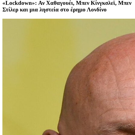
«Lockdown»: Αν Χαθαγουέι, Μπεν Κίνγκσλεϊ, Μπεν
Στίλερ και μια ληστεία στο έρημο Λονδίνο