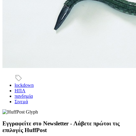
lockdown
ΗΠΑ
πανδημία
Σινεμά
Εγγραφείτε στο Newsletter - Λάβετε πρώτοι τις
επιλογές HuffPost