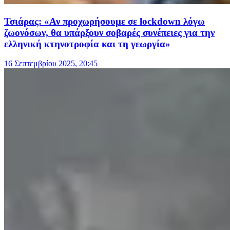
Τσιάρας: «Αν προχωρήσουμε σε lockdown λόγω
ζωονόσων, θα υπάρξουν σοβαρές συνέπειες για την
ελληνική κτηνοτροφία και τη γεωργία»
16 Σεπτεμβρίου 2025, 20:45