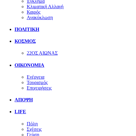
Έγκλημα
Κλιματική Αλλαγή
Καιρός
Ανακύκλωση
ΠΟΛΙΤΙΚΗ
ΚΟΣΜΟΣ
22ΟΣ ΑΙΩΝΑΣ
ΟΙΚΟΝΟΜΙΑ
Ενέργεια
Τουρισμός
Επιχειρήσεις
ΑΠΟΨΗ
LIFE
Πόλη
Σχέσεις
Γεύση