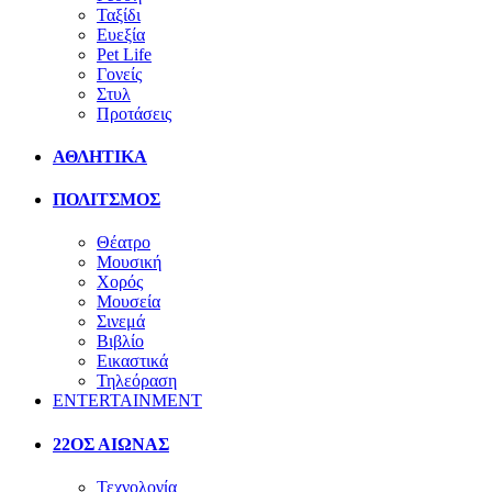
Ταξίδι
Ευεξία
Pet Life
Γονείς
Στυλ
Προτάσεις
ΑΘΛΗΤΙΚΑ
ΠΟΛΙΤΣΜΟΣ
Θέατρο
Μουσική
Χορός
Μουσεία
Σινεμά
Βιβλίο
Εικαστικά
Τηλεόραση
ENTERTAINMENT
22ΟΣ ΑΙΩΝΑΣ
Τεχνολογία