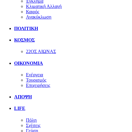
Έγκλημα
Κλιματική Αλλαγή
Καιρός
Ανακύκλωση
ΠΟΛΙΤΙΚΗ
ΚΟΣΜΟΣ
22ΟΣ ΑΙΩΝΑΣ
ΟΙΚΟΝΟΜΙΑ
Ενέργεια
Τουρισμός
Επιχειρήσεις
ΑΠΟΨΗ
LIFE
Πόλη
Σχέσεις
Γεύση