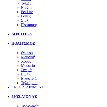
Ταξίδι
Ευεξία
Pet Life
Γονείς
Στυλ
Προτάσεις
ΑΘΛΗΤΙΚΑ
ΠΟΛΙΤΣΜΟΣ
Θέατρο
Μουσική
Χορός
Μουσεία
Σινεμά
Βιβλίο
Εικαστικά
Τηλεόραση
ENTERTAINMENT
22ΟΣ ΑΙΩΝΑΣ
Τεχνολογία