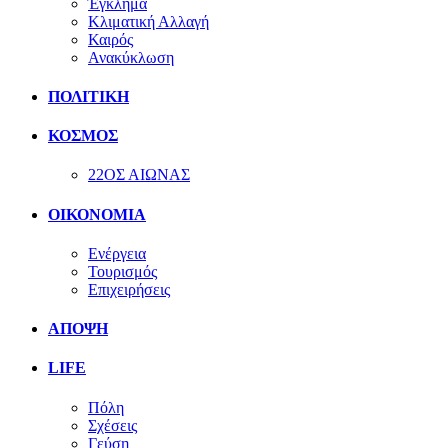
Έγκλημα
Κλιματική Αλλαγή
Καιρός
Ανακύκλωση
ΠΟΛΙΤΙΚΗ
ΚΟΣΜΟΣ
22ΟΣ ΑΙΩΝΑΣ
ΟΙΚΟΝΟΜΙΑ
Ενέργεια
Τουρισμός
Επιχειρήσεις
ΑΠΟΨΗ
LIFE
Πόλη
Σχέσεις
Γεύση