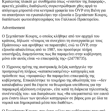
Κρατώντας πλακάτ με συνθήματα όπως «εναντίον της διαφοράς»,
αρκετές χιλιάδες διαδηλωτές συγκεντρώθηκαν χθες αργά το
απόγευμα μπροστά στα κεντρικά γραφεία του ÖVP στη Βιένη για
να απαιτήσουν να εγκαταλείψει την εξουσία ο Σεμπάστιαν Κουρτς,
διαπίστωσε φωτοειδησεογράφος του Γαλλικού Πρακτορείου.
Advertisement
Ο Σεμπάστιαν Κουρτς, ο οποίος κλήθηκε από τον αρχηγό του
κράτους, δήλωσε «έτοιμος να συνεχίσει τη συνεργασία με τους
Πράσινους» και αρνήθηκε να παραιτηθεί, ενώ το ÖVP, στην
εξουσία αδιαλείπτως από το 1987, του προσέφερε πλήρη
υποστήριξη, διαμηνύοντας πως θα παραμείνει στην κυβέρνηση
μόνο εάν αυτός είναι «ο επικεφαλής της» (24778735).
Ο 35χρονος ηγέτης της αυστριακής δεξιάς κατήγγειλε την
προηγουμένη πλήρως «κατασκευασμένες» κατηγορίες και
πρόσθεσε πως «προφανώς» θα παραμείνει επικεφαλής της
κυβέρνησης. Επικαλέστηκε το τεκμήριο της αθωότητάς του –«δεν
καταλαβαίνω γιατί θα έπρεπε να θεωρούμαι υπεύθυνος για την
παραμικρή αξιόποινη ενέργεια», είπε κατά τη διάρκεια τηλεοπτικής
συνέντευξής του– και διατράνωσε πως «θα υπερασπιστώ τον εαυτό
μου έναντι όλων των ψευδών κατηγοριών σε βάρος μου με όλα τα
νομικά και δημοκρατικά μέσα που διαθέτω».
Ο Σεμπάστιαν Κουρτς, που έγινε μέλος της κυβέρνησης πριν από