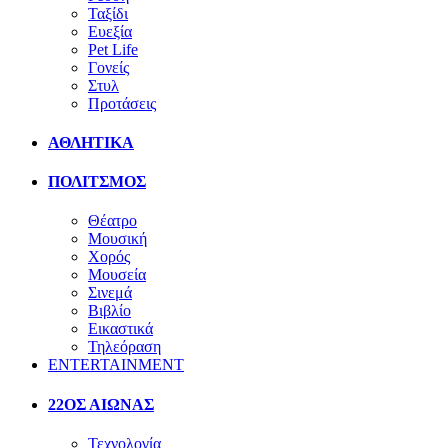
Ταξίδι
Ευεξία
Pet Life
Γονείς
Στυλ
Προτάσεις
ΑΘΛΗΤΙΚΑ
ΠΟΛΙΤΣΜΟΣ
Θέατρο
Μουσική
Χορός
Μουσεία
Σινεμά
Βιβλίο
Εικαστικά
Τηλεόραση
ENTERTAINMENT
22ΟΣ ΑΙΩΝΑΣ
Τεχνολογία