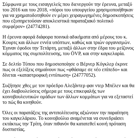
Σύμφωνα με τους εισαγγελείς που διενεργούν την έρευνα, μεταξύ
του 2016 και του 2018, «πόροι του υπουργείου χρησιμοποιήθηκαν
για να χρηματοδοτηθούν εν μέρει χειραγωγημένες δημοσκοπήσεις
που εξυπηρετούσαν αποκλειστικά παραταξιακό πολιτικό
συμφέρον» (24774281).
Η έρευνα αφορά διάφορα ποινικά αδικήματα από μέρους του κ.
Κουρτς και άλλων εννέα υπόπτων, καθώς και τριών οργανισμών.
Έγιναν έφοδοι την Τετάρτη, μεταξύ άλλων στην έδρα του μείζονος
κόμματος της συμπολίτευσης, του ÖVP, και στην καγκελαρία.
Σε δελτίο Τύπου που δημοσιοποίησε ο Βέρνερ Κόγκλερ έκρινε
πως οι εξελίξεις σημαίνουν πως «φθάσαμε σε νέο επίπεδο» και
δίνεται «καταστροφική εντύπωση» (24777052).
Συζήτησε χθες με τον πρόεδρο Αλεξάντερ φαν ντερ Μπέλεν και θα
έχει διαβουλεύσεις σήμερα με τους επικεφαλής των
κοινοβουλευτικών ομάδων των άλλων κομμάτων για να εξεταστεί
το πώς θα κινηθούν.
Όλες οι παρατάξεις της αντιπολίτευσης αξιώνουν την παραίτηση
του καγκελάριου. Το κοινοβούλιο αναμένεται να συνεδριάσει
εκτάκτως την Τρίτη, όταν πιθανόν θα κατατεθεί κοινή πρόταση
δυσπιστίας.