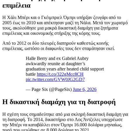
επιμέλεια
Η Χάλι Μπέρι και ο Γκέιμπριελ Όμπρι υπήρξαν ζευγάρι από το
2005 έως το 2010 και απέκτησαν μαζί τη Νάλα. Μετά τον χωρισμό
τους, ακολούθησε μια μακρά δικαστική διαμάχη για ζητήματα
επιμέλειας και οικονομικής στήριξης της κόρης τους.
Από το 2012 οι δύο πλευρές διατηρούν καθεστώς κοινής
επιμέλειας, ωστόσο οι διαφωνίες τους δεν σταμάτησαν εκεί.
Halle Berry and ex Gabriel Aubry
awkwardly reunite at daughter’s
graduation years after heated child support
battle
https://t.co/322gMcc8CH
pic.twitter.com/GVW0JG2GD7
— Page Six (@PageSix)
June 6, 2026
Η δικαστική διαμάχη για τη διατροφή
Η σχέση τους σημαδεύτηκε από μια σκληρή δικαστική διαμάχη για
τη διατροφή. Το 2014, δικαστήριο στο Λος Άντζελες υποχρέωσε
την Μπέρι να καταβάλλει στον Όμπρι 16.000 δολάρια μηνιαίως,
ποσό που μειώθηκε σε 8.000 δολάρια το 2021.