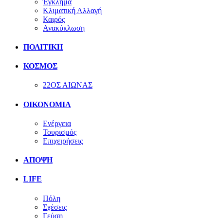
Έγκλημα
Κλιματική Αλλαγή
Καιρός
Ανακύκλωση
ΠΟΛΙΤΙΚΗ
ΚΟΣΜΟΣ
22ΟΣ ΑΙΩΝΑΣ
ΟΙΚΟΝΟΜΙΑ
Ενέργεια
Τουρισμός
Επιχειρήσεις
ΑΠΟΨΗ
LIFE
Πόλη
Σχέσεις
Γεύση