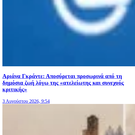
Αριάνα Γκράντε: Αποσύρεται προσωρινά από τη
δημόσια ζωή λόγω της «ατελείωτης και συνεχούς
κριτικής»
3 Αυγούστου 2026, 9:54