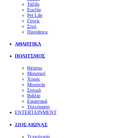
Ταξίδι
Ευεξία
Pet Life
Γονείς
Στυλ
Προτάσεις
ΑΘΛΗΤΙΚΑ
ΠΟΛΙΤΣΜΟΣ
Θέατρο
Μουσική
Χορός
Μουσεία
Σινεμά
Βιβλίο
Εικαστικά
Τηλεόραση
ENTERTAINMENT
22ΟΣ ΑΙΩΝΑΣ
Τεχνολογία