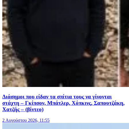
Διάσημοι που είδαν τα σπίτια τους να γίνονται
στάχτη – Γκίπσον, Μπάτλερ, Χόπκινς, Σαπουτζάκη,
Χατζής – (βίντεο)
2 Αυγούστου 2026, 11:55