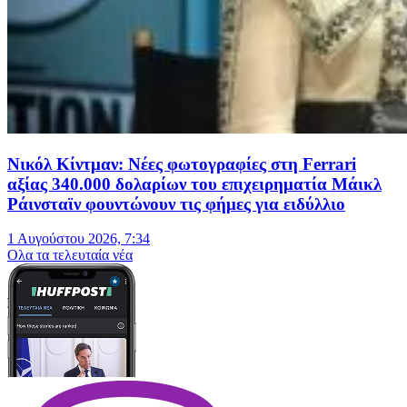
Νικόλ Κίντμαν: Νέες φωτογραφίες στη Ferrari
αξίας 340.000 δολαρίων του επιχειρηματία Μάικλ
Ράινσταϊν φουντώνουν τις φήμες για ειδύλλιο
1 Αυγούστου 2026, 7:34
Oλα τα τελευταία νέα