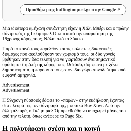
Προσθήκη της huffingtonpost.gr στην Google
Μια ιδιαίτερα αμήχανη συνάντηση είχαν η Χάλι Μπέρι και ο πρώην
σύντροφός της Γκέιμπριελ Όμπρι κατά την αποφοίτηση της
18χρονης κόρης τους, Νάλα, από το λύκειο.
Παρά το κοινό τους παρελθόν και τις πολυετείς δικαστικές
διαμάχες που ακολούθησαν τον χωρισμό τους, οι δύο γονείς
βρέθηκαν στην ίδια τελετή για να γιορτάσουν ένα σημαντικό
ορόσημο στη ζωή της κόρης τους. Ωστόσο, σύμφωνα με ξένα
δημοσιεύματα, η παρουσία τους στον ίδιο χώρο συνοδεύτηκε από
εμφανή αμηχανία.
Advertisement
Advertisement
Η 59χρονη ηθοποιός έδωσε το «παρών» στην εκδήλωση έχοντας
στο πλευρό της τον σύντροφό της, μουσικό Βαν Χαντ. Από την
άλλη πλευρά, ο Γκέιμπριελ Όμπρι εθεάθη να αποχωρεί μόνος του
από την τελετή, όπως ανέφερε το Page Six.
Η πολυτάραχη σχέση και η κοινή