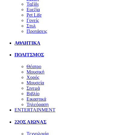
Ταξίδι
Ευεξία
Pet Life
Γονείς
Στυλ
Προτάσεις
ΑΘΛΗΤΙΚΑ
ΠΟΛΙΤΣΜΟΣ
Θέατρο
Μουσική
Χορός
Μουσεία
Σινεμά
Βιβλίο
Εικαστικά
Τηλεόραση
ENTERTAINMENT
22ΟΣ ΑΙΩΝΑΣ
Τεχνολογία