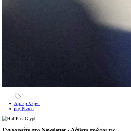
Αμπερ Χερντ
ροζ βίντεο
Εγγραφείτε στο Newsletter - Λάβετε πρώτοι τις