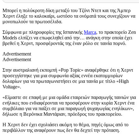
Μπορεί η πολύκροτη δίκη μεταξύ του Τζόνι Ντεπ και της Άμπερ
Χερντ έληξε το καλοκαίρι, ωστόσο τα ονόματά τους συνεχίζουν να
μονοπωλούν τα πρωτοσέλιδα.
Σύμφωνα με πληροφορίες της Ισπανικής
Marca
, το πρακτορείο Zen
Models ελπίζει να επωφεληθεί από την… ανάγκη στην οποία έχει
βρεθεί η Χερντ, προσφέροντάς της έναν ρόλο σε ταινία πορνό.
Advertisement
Advertisement
Στην αυστραλιανή εκπομπή «Pop Topic» αναφέρθηκε ότι η Χερντ
προσεγγίστηκε για μια συμφωνία αξίας εννέα εκατομμυρίων
δολαρίων για να πρωταγωνιστήσει σε μια ταινία με τίτλο «High
Voltage».
«Είμαστε σε επαφή με μια ομάδα εταιρειών παραγωγής ταινιών για
ενήλικες που ενδιαφέρονται να προσφέρουν στην κυρία Χερντ ένα
συμβόλαιο για να παίξει σε μια παραγωγή ψυχαγωγίας ενηλίκων»,
δήλωσε η Βερόνικα Μαντάριαν, πρόεδρος του πρακτορείου.
Η Χερντ δεν έχει σχολιάσει ακόμη το θέμα, πηγές όμως από το
περιβάλλον της αναφέρουν πως δεν θα δεχτεί την πρόταση.