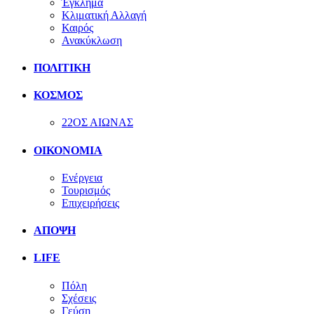
Έγκλημα
Κλιματική Αλλαγή
Καιρός
Ανακύκλωση
ΠΟΛΙΤΙΚΗ
ΚΟΣΜΟΣ
22ΟΣ ΑΙΩΝΑΣ
ΟΙΚΟΝΟΜΙΑ
Ενέργεια
Τουρισμός
Επιχειρήσεις
ΑΠΟΨΗ
LIFE
Πόλη
Σχέσεις
Γεύση