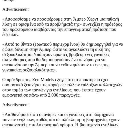
Advertisement
«Αποφασίσαμε να προσφέρουμε στην Άμπερ Χερντ μια πιθανή
λύση σε ορισμένα από τα προβλήματά της» συνεχίζει η πρόεδρος
του πρακτορείου διαβάζοντας την επαγγελματική πρόταση που
έστειλαν.
«Αυτό το βίντεο (ερωτικού περιεχομένου) θα δημιουργηθεί για να
δώσει δύναμη στην Άμπερ ώστε να αγκαλιάσει τη δική της
σεξουαλικότητα. Υπάρχουν αρκετές βραβευμένες γυναίκες
σκηνοθέτριες που θα δημιουργούσαν ένα σενάριο για να
απεικονίσουν την Άμπερ και να ενδυναμώσουν το φως της
γυναικείας σεξουαλικότητας».
Ο πρόεδρος της Zen Models εξηγεί ότι το πρακτορείο έχει
ουσιαστικά ξεκινήσει τις καριέρες πολλών επίδοξων καλλιτεχνών
στον τομέα των ταινιών για ενηλίκους, που έκτοτε έχουν
εμφανιστεί σε πάνω από 2.000 παραγωγές.
Advertisement
«Αισθανόμαστε ότι οι άνδρες και οι γυναίκες στη βιομηχανία
ταινιών ενηλίκων, καθώς και σε ολόκληρη τη βιομηχανία, έχουν
απεικονιστεί με πολύ αρνητικό πρίσμα. Η βιομηχανία ενηλίκων