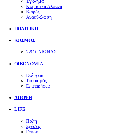
Έγκλημα
Κλιματική Αλλαγή
Καιρός
Ανακύκλωση
ΠΟΛΙΤΙΚΗ
ΚΟΣΜΟΣ
22ΟΣ ΑΙΩΝΑΣ
ΟΙΚΟΝΟΜΙΑ
Ενέργεια
Τουρισμός
Επιχειρήσεις
ΑΠΟΨΗ
LIFE
Πόλη
Σχέσεις
Γεύση