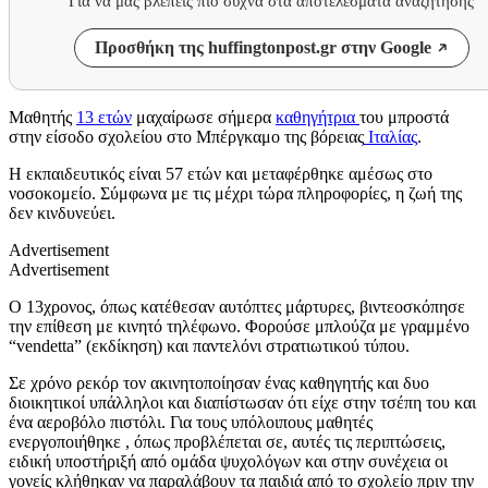
Για να μας βλέπεις πιο συχνά στα αποτελέσματα αναζήτησης
Προσθήκη της huffingtonpost.gr στην Google
Μαθητής
13 ετών
μαχαίρωσε σήμερα
καθηγήτρια
του μπροστά
στην είσοδο σχολείου στο Μπέργκαμο της βόρειας
Ιταλίας
.
Η εκπαιδευτικός είναι 57 ετών και μεταφέρθηκε αμέσως στο
νοσοκομείο. Σύμφωνα με τις μέχρι τώρα πληροφορίες, η ζωή της
δεν κινδυνεύει.
Advertisement
Advertisement
Ο 13χρονος, όπως κατέθεσαν αυτόπτες μάρτυρες, βιντεοσκόπησε
την επίθεση με κινητό τηλέφωνο. Φορούσε μπλούζα με γραμμένο
“vendetta” (εκδίκηση) και παντελόνι στρατιωτικού τύπου.
Σε χρόνο ρεκόρ τον ακινητοποίησαν ένας καθηγητής και δυο
διοικητικοί υπάλληλοι και διαπίστωσαν ότι είχε στην τσέπη του και
ένα αεροβόλο πιστόλι. Για τους υπόλοιπους μαθητές
ενεργοποιήθηκε , όπως προβλέπεται σε, αυτές τις περιπτώσεις,
ειδική υποστήριξή από ομάδα ψυχολόγων και στην συνέχεια οι
γονείς κλήθηκαν να παραλάβουν τα παιδιά από το σχολείο πριν την