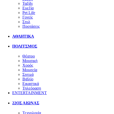
Ταξίδι
Ευεξία
Pet Life
Γονείς
Στυλ
Προτάσεις
ΑΘΛΗΤΙΚΑ
ΠΟΛΙΤΣΜΟΣ
Θέατρο
Μουσική
Χορός
Μουσεία
Σινεμά
Βιβλίο
Εικαστικά
Τηλεόραση
ENTERTAINMENT
22ΟΣ ΑΙΩΝΑΣ
Τεχνολογία