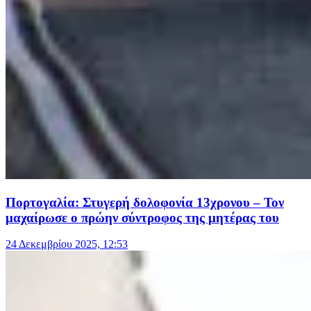
Πορτογαλία: Στυγερή δολοφονία 13χρονου – Τον
μαχαίρωσε ο πρώην σύντροφος της μητέρας του
24 Δεκεμβρίου 2025, 12:53