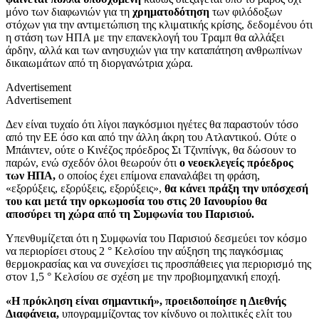
μόνο των διαφωνιών για τη
χρηματοδότηση
των φιλόδοξων
στόχων για την αντιμετώπιση της κλιματικής κρίσης, δεδομένου ότι
η στάση των ΗΠΑ με την επανεκλογή του Τραμπ θα αλλάξει
άρδην, αλλά και των ανησυχιών για την καταπάτηση ανθρωπίνων
δικαιωμάτων από τη διοργανώτρια χώρα.
Advertisement
Advertisement
Δεν είναι τυχαίο ότι λίγοι παγκόσμιοι ηγέτες θα παραστούν τόσο
από την ΕΕ όσο και από την άλλη άκρη του Ατλαντικού. Ούτε ο
Μπάιντεν, ούτε ο Κινέζος πρόεδρος Σι Τζινπίνγκ, θα δώσουν το
παρών, ενώ σχεδόν όλοι θεωρούν ότι
ο νεοεκλεγείς πρόεδρος
των ΗΠΑ,
ο οποίος έχει επίμονα επαναλάβει τη φράση,
«εξορύξεις, εξορύξεις, εξορύξεις»,
θα κάνει πράξη την υπόσχεσή
του και μετά την ορκωμοσία του στις 20 Ιανουρίου θα
αποσύρει τη χώρα από τη Συμφωνία του Παρισιού.
Υπενθυμίζεται ότι η Συμφωνία του Παρισιού δεσμεύει τον κόσμο
να περιορίσει στους 2 ° Κελσίου την αύξηση της παγκόσμιας
θερμοκρασίας και να συνεχίσει τις προσπάθειες για περιορισμό της
στον 1,5 ° Κελσίου σε σχέση με την προβιομηχανική εποχή.
«Η πρόκληση είναι σημαντική», προειδοποίησε η Διεθνής
Διαφάνεια,
υπογραμμίζοντας τον κίνδυνο οι πολιτικές ελίτ του