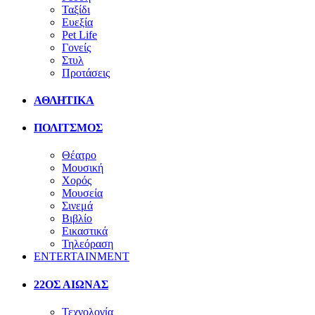
Ταξίδι
Ευεξία
Pet Life
Γονείς
Στυλ
Προτάσεις
ΑΘΛΗΤΙΚΑ
ΠΟΛΙΤΣΜΟΣ
Θέατρο
Μουσική
Χορός
Μουσεία
Σινεμά
Βιβλίο
Εικαστικά
Τηλεόραση
ENTERTAINMENT
22ΟΣ ΑΙΩΝΑΣ
Τεχνολογία