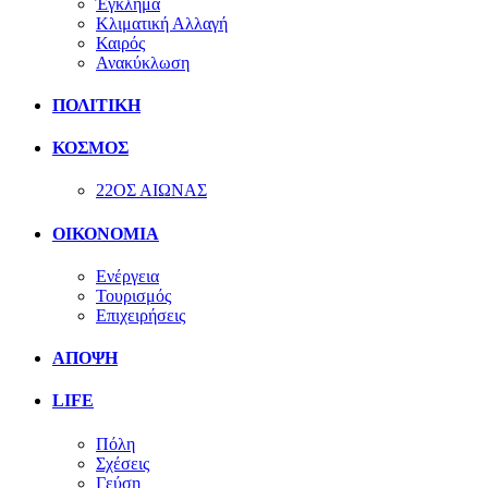
Έγκλημα
Κλιματική Αλλαγή
Καιρός
Ανακύκλωση
ΠΟΛΙΤΙΚΗ
ΚΟΣΜΟΣ
22ΟΣ ΑΙΩΝΑΣ
ΟΙΚΟΝΟΜΙΑ
Ενέργεια
Τουρισμός
Επιχειρήσεις
ΑΠΟΨΗ
LIFE
Πόλη
Σχέσεις
Γεύση