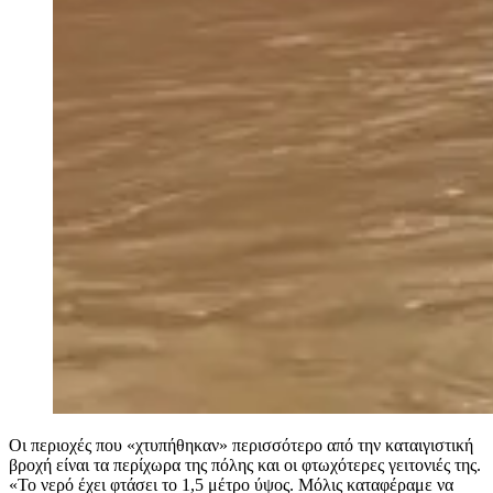
Οι περιοχές που «χτυπήθηκαν» περισσότερο από την καταιγιστική
βροχή είναι τα περίχωρα της πόλης και οι φτωχότερες γειτονιές της.
«Το νερό έχει φτάσει το 1,5 μέτρο ύψος. Μόλις καταφέραμε να