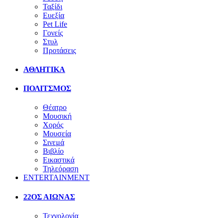
Ταξίδι
Ευεξία
Pet Life
Γονείς
Στυλ
Προτάσεις
ΑΘΛΗΤΙΚΑ
ΠΟΛΙΤΣΜΟΣ
Θέατρο
Μουσική
Χορός
Μουσεία
Σινεμά
Βιβλίο
Εικαστικά
Τηλεόραση
ENTERTAINMENT
22ΟΣ ΑΙΩΝΑΣ
Τεχνολογία