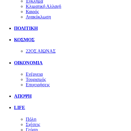
Έγκλημα
Κλιματική Αλλαγή
Καιρός
Ανακύκλωση
ΠΟΛΙΤΙΚΗ
ΚΟΣΜΟΣ
22ΟΣ ΑΙΩΝΑΣ
ΟΙΚΟΝΟΜΙΑ
Ενέργεια
Τουρισμός
Επιχειρήσεις
ΑΠΟΨΗ
LIFE
Πόλη
Σχέσεις
Γεύση