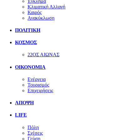
Έγκλημα
Κλιματική Αλλαγή
Καιρός
Ανακύκλωση
ΠΟΛΙΤΙΚΗ
ΚΟΣΜΟΣ
22ΟΣ ΑΙΩΝΑΣ
ΟΙΚΟΝΟΜΙΑ
Ενέργεια
Τουρισμός
Επιχειρήσεις
ΑΠΟΨΗ
LIFE
Πόλη
Σχέσεις
Γεύση