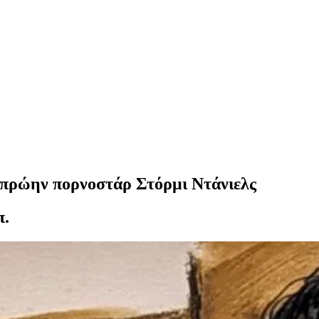
 πρώην πορνοστάρ Στόρμι Ντάνιελς
π.