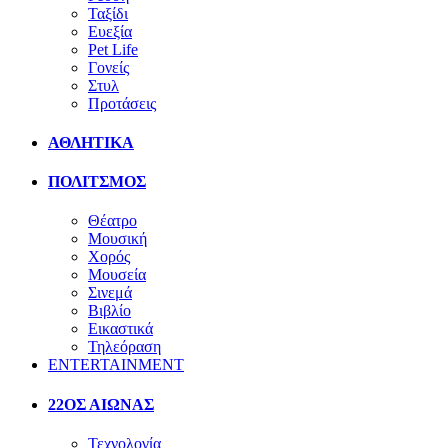
Ταξίδι
Ευεξία
Pet Life
Γονείς
Στυλ
Προτάσεις
ΑΘΛΗΤΙΚΑ
ΠΟΛΙΤΣΜΟΣ
Θέατρο
Μουσική
Χορός
Μουσεία
Σινεμά
Βιβλίο
Εικαστικά
Τηλεόραση
ENTERTAINMENT
22ΟΣ ΑΙΩΝΑΣ
Τεχνολογία