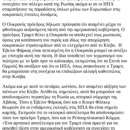
συνεχίσει τον πόλεμο κατά της Ρωσίας ακόμα κι αν οι ΗΠΑ
σταματήσουν τις παραδόσεις όπλων μέσω των Ευρωπαίων στις
ουκρανικές ένοπλες δυνάμεις.
Ο Ουκρανός πρόεδρος δήλωσε πρόσφατα ότι αναμένει μέχρι το
φθινόπωρο αυξανόμενη πίεση από την αμερικανική κυβέρνηση. Ο
πρόεδρος Τραμπ θέλει η Ουκρανία να αποδεχτεί τους ρωσικούς
όρους για κατάπαυση του πυρός και ιδίως την αποχώρηση
ουκρανικών στρατευμάτων από το ελεγχόμενο από το Κίεβο. Η
Έβελιν Φάρκας είναι πεπεισμένη ότι η Ουκρανία μπορεί να αντέξει
με επιτυχία αυτή την πίεση. Η ίδια τοποθετεί τον τερματισμό του
πολέμου με το Ιράν πριν το καλοκαίρι, εκτιμώντας ότι τα Στενά του
Ορμούζ θα ανοίξουν και ότι οι ΗΠΑ, όπως ανακοίνωσε ο Τραμπ,
θα μπορούσαν στη συνέχεια να επιδιώξουν αλλαγή καθεστώτος
στην Κούβα.
Ακόμα και με αυτό το σενάριο, ωστόσο, δεν αναμένει αύξηση των
πιέσεων στο Κίεβο. Αντίθετα, σημειώνει, αυτό θα μπορούσε να
αποδυναμώσει περαιτέρω τη Ρωσία ως ιστορικό σύμμαχο της
Αβάνας. Τόσο η Έβελιν Φάρκας όσο και ο Κουρτ Φόλκερ
θεωρούν ότι οι ενδιάμεσες εκλογές στις ΗΠΑ θα είναι σημείο
καμπής. Εκτιμούν ότι το εκλογικό αποτέλεσμα θα αποδυναμώσει
τόσο τον πρόεδρο Τραμπ, όσο και το Ρεπουμπλικανικό Κόμμα.
«Ένα αρνητικό αποτέλεσμα για τον Τραμπ είναι αρκετό για να
ασκηθεί πίεση στην αμερικανική κυβέρνηση να συνεχίσει τη