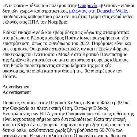
«Ντε φάκτο» τέλος του πολέμου στην
Ουκρανία
«βλέπουν» ειδικοί
δυτικών χωρών και στρατιωτικοί,
μιλώντας στη Deutsche Welle,
αποδίδοντας καθοριστικό ρόλο σε μια ήττα Τραμπ στις ενδιάμεσες
εκλογές στις ΗΠΑ τον Νοέμβριο.
Ειδικοί εικάζουν εδώ και εβδομάδες πως λόγω της στασιμότητας
στο μέτωπο ο Ρώσος πρόεδρος Πούτιν ίσως προχωρήσει σε νέα
επιστράτευση, όπως το φθινόπωρο του 2022. Παρόμοιες είναι και
οι εκτιμήσεις Ουκρανών στρατιωτικών, αν και η Έβελιν Φάρκας,
επικεφαλής του Ινστιτούτου Μακέιν στο Κρατικό Πανεπιστήμιο
της Αριζόνα δεν πιστεύει σε μια επιστράτευση ευρείας κλίμακας
στη Ρωσία παραπέμποντας σε προβλήματα της ρωσικής
οικονομίας, τα οποία κατά την άποψή της, θα αποτρέψουν τον
Πούτιν.
Advertisement
Advertisement
Παρά τις εντάσεις στον Περσικό Κόλπο, ο Κουρτ Φόλκερ βλέπει
την Ουκρανία σε πλεονεκτική θέση. Ο πρώην Ειδικός
Εντεταλμένος των ΗΠΑ για την Ουκρανία πιστεύει πως η θέση της
είναι ισχυρότερη σήμερα από ό,τι παλαιότερα. Κατά την άποψή
του, το Κίεβο έχει περιορίσει σημαντικά την εξάρτησή του από τα
δυτικά όπλα, καλύπτοντας χωρίς ξένη βοήθεια το 60-70% των
αναγκών του. Θεωρεί μάλιστα ότι η Ουκρανία είναι σε θέση να