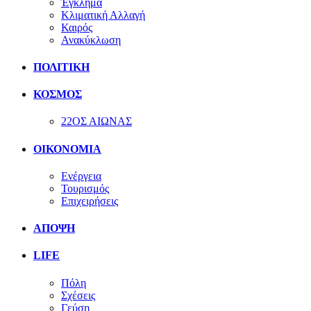
Έγκλημα
Κλιματική Αλλαγή
Καιρός
Ανακύκλωση
ΠΟΛΙΤΙΚΗ
ΚΟΣΜΟΣ
22ΟΣ ΑΙΩΝΑΣ
ΟΙΚΟΝΟΜΙΑ
Ενέργεια
Τουρισμός
Επιχειρήσεις
ΑΠΟΨΗ
LIFE
Πόλη
Σχέσεις
Γεύση