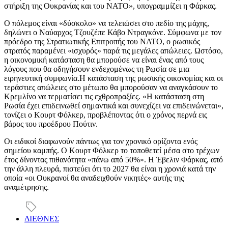
στήριξη της Ουκρανίας και του ΝΑΤΟ», υπογραμμίζει η Φάρκας.
Ο πόλεμος είναι «δύσκολο» να τελειώσει στο πεδίο της μάχης,
δηλώνει ο Ναύαρχος Τζουζέπε Κάβο Ντραγκόνε. Σύμφωνα με τον
πρόεδρο της Στρατιωτικής Επιτροπής του ΝΑΤΟ, ο ρωσικός
στρατός παραμένει «ισχυρός» παρά τις μεγάλες απώλειες. Ωστόσο,
η οικονομική κατάσταση θα μπορούσε να είναι ένας από τους
λόγους που θα οδηγήσουν ενδεχομένως τη Ρωσία σε μια
ειρηνευτική συμφωνία.Η κατάσταση της ρωσικής οικονομίας και οι
τεράστιες απώλειες στο μέτωπο θα μπορούσαν να αναγκάσουν το
Κρεμλίνο να τερματίσει τις εχθροπραξίες. «Η κατάσταση στη
Ρωσία έχει επιδεινωθεί σημαντικά και συνεχίζει να επιδεινώνεται»,
τονίζει ο Κουρτ Φόλκερ, προβλέποντας ότι ο χρόνος περνά εις
βάρος του προέδρου Πούτιν.
Οι ειδικοί διαφωνούν πάντως για τον χρονικό ορίζοντα ενός
σημείου καμπής. Ο Κουρτ Φόλκερ το τοποθετεί μέσα στο τρέχων
έτος δίνοντας πιθανότητα «πάνω από 50%». Η Έβελιν Φάρκας, από
την άλλη πλευρά, πιστεύει ότι το 2027 θα είναι η χρονιά κατά την
οποία «οι Ουκρανοί θα αναδειχθούν νικητές» αυτής της
αναμέτρησης.
ΔΙΕΘΝΕΣ