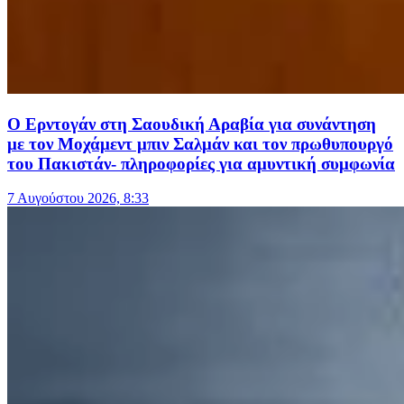
Ο Ερντογάν στη Σαουδική Αραβία για συνάντηση
με τον Μοχάμεντ μπιν Σαλμάν και τον πρωθυπουργό
του Πακιστάν- πληροφορίες για αμυντική συμφωνία
7 Αυγούστου 2026, 8:33