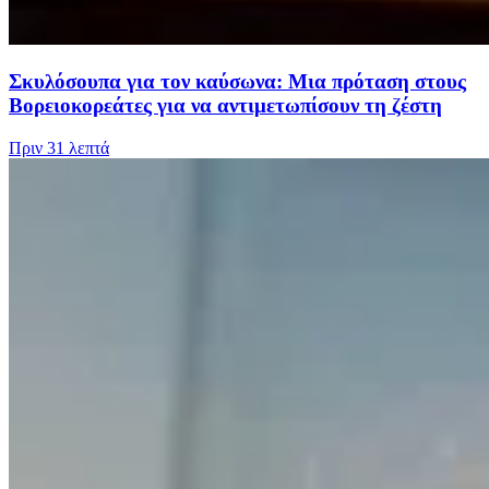
Σκυλόσουπα για τον καύσωνα: Μια πρόταση στους
Βορειοκορεάτες για να αντιμετωπίσουν τη ζέστη
Πριν
31 λεπτά