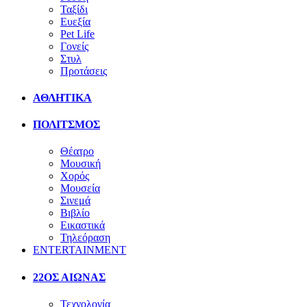
Ταξίδι
Ευεξία
Pet Life
Γονείς
Στυλ
Προτάσεις
ΑΘΛΗΤΙΚΑ
ΠΟΛΙΤΣΜΟΣ
Θέατρο
Μουσική
Χορός
Μουσεία
Σινεμά
Βιβλίο
Εικαστικά
Τηλεόραση
ENTERTAINMENT
22ΟΣ ΑΙΩΝΑΣ
Τεχνολογία