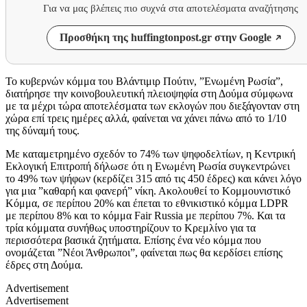
Για να μας βλέπεις πιο συχνά στα αποτελέσματα αναζήτησης
Προσθήκη της huffingtonpost.gr στην Google
Το κυβερνών κόμμα του Βλάντιμιρ Πούτιν, ”Ενωμένη Ρωσία”,
διατήρησε την κοινοβουλευτική πλειοψηφία στη Δούμα σύμφωνα
με τα μέχρι τώρα αποτελέσματα των εκλογών που διεξάγονταν στη
χώρα επί τρεις ημέρες αλλά, φαίνεται να χάνει πάνω από το 1/10
της δύναμή τους.
Με καταμετρημένο σχεδόν το 74% των ψηφοδελτίων, η Κεντρική
Εκλογική Επιτροπή δήλωσε ότι η Ενωμένη Ρωσία συγκεντρώνει
το 49% των ψήφων (κερδίζει 315 από τις 450 έδρες) και κάνει λόγο
για μια ”καθαρή και φανερή” νίκη. Ακολουθεί το Κομμουνιστικό
Κόμμα, σε περίπου 20% και έπεται
το εθνικιστικό κόμμα LDPR
με περίπου 8% και το κόμμα Fair Russia με περίπου 7%. Και τα
τρία κόμματα συνήθως υποστηρίζουν το Κρεμλίνο για τα
περισσότερα βασικά ζητήματα. Επίσης ένα
νέο κόμμα που
ονομάζεται ”Νέοι Άνθρωποι”, φαίνεται πως θα κερδίσει επίσης
έδρες στη Δούμα.
Advertisement
Advertisement