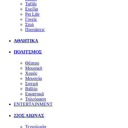
Ταξίδι
Ευεξία
Pet Life
Γονείς
Στυλ
Προτάσεις
ΑΘΛΗΤΙΚΑ
ΠΟΛΙΤΣΜΟΣ
Θέατρο
Μουσική
Χορός
Μουσεία
Σινεμά
Βιβλίο
Εικαστικά
Τηλεόραση
ENTERTAINMENT
22ΟΣ ΑΙΩΝΑΣ
Τεχνολογία