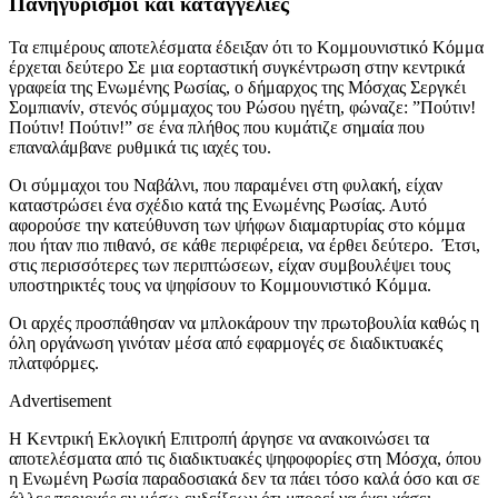
Πανηγυρισμοί και καταγγελίες
Τα επιμέρους αποτελέσματα έδειξαν ότι το Κομμουνιστικό Κόμμα
έρχεται δεύτερο
Σε μια εορταστική συγκέντρωση στην κεντρικά
γραφεία της Ενωμένης Ρωσίας, ο δήμαρχος της Μόσχας Σεργκέι
Σομπιανίν, στενός σύμμαχος του Ρώσου ηγέτη, φώναζε: ”Πούτιν!
Πούτιν! Πούτιν!” σε ένα πλήθος που κυμάτιζε σημαία που
επαναλάμβανε ρυθμικά τις ιαχές του.
Οι σύμμαχοι του Ναβάλνι, που παραμένει στη φυλακή, είχαν
καταστρώσει ένα σχέδιο κατά της Ενωμένης Ρωσίας. Αυτό
αφορούσε την κατεύθυνση των ψήφων διαμαρτυρίας στο κόμμα
που ήταν πιο πιθανό, σε κάθε περιφέρεια, να έρθει δεύτερο. Έτσι,
στις περισσότερες των περιπτώσεων
, είχαν συμβουλέψει τους
υποστηρικτές τους να ψηφίσουν το Κομμουνιστικό Κόμμα.
Οι αρχές προσπάθησαν να μπλοκάρουν την πρωτοβουλία καθώς η
όλη οργάνωση γινόταν μέσα από εφαρμογές σε διαδικτυακές
πλατφόρμες.
Advertisement
Η Κεντρική Εκλογική Επιτροπή άργησε να ανακοινώσει τα
αποτελέσματα από τις διαδικτυακές ψηφοφορίες στη Μόσχα, όπου
η Ενωμένη Ρωσία παραδοσιακά δεν τα πάει τόσο καλά όσο και σε