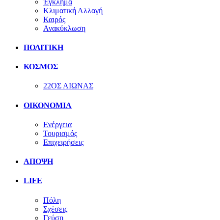
Έγκλημα
Κλιματική Αλλαγή
Καιρός
Ανακύκλωση
ΠΟΛΙΤΙΚΗ
ΚΟΣΜΟΣ
22ΟΣ ΑΙΩΝΑΣ
ΟΙΚΟΝΟΜΙΑ
Ενέργεια
Τουρισμός
Επιχειρήσεις
ΑΠΟΨΗ
LIFE
Πόλη
Σχέσεις
Γεύση