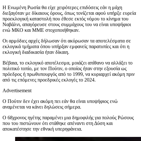
Η Ενωμένη Ρωσία θα είχε χειρότερες επιδόσεις εάν η μάχη
διεξαγόταν με δίκαιους όρους, όπως τονίζεται αφού υπήρξε ευρεία
προεκλογική καταστολή που έθεσε εκτός νόμου το κίνημα του
Ναβάλνι, απαγόρευσε στους συμμάχους του να είναι υποψήφιοι
ενώ ΜΚΟ και ΜΜΕ στοχοποιήθηκαν.
Οι αρμόδιες αρχές δήλωσαν ότι ακύρωσαν τα αποτελέσματα σε
εκλογικά τμήματα όπου υπήρξαν εμφανείς παρατυπίες και ότι η
εκλογική διαδικασία ήταν δίκαιη.
Βέβαια, το εκλογικό αποτέλεσμα, μοιάζει απίθανο να αλλάξει το
πολιτικό τοπίο, με τον Πούτιν, ο οποίος ήταν στην εξουσία ως
πρόεδρος ή πρωθυπουργός από το 1999, να κυριαρχεί ακόμη πριν
από τις επόμενες προεδρικές εκλογές το 2024.
Advertisement
Ο Πούτιν δεν έχει ακόμη πει εάν θα είναι υποψήφιος ενώ
αναμένεται να κάνει δηλώσεις σήμερα.
Ο 68χρονος ηγέτης παραμένει μια δημοφιλής για πολούς Ρώσους
που του πιστώνουν ότι στάθηκε απέναντι στη Δύση και
αποκατέστησε την εθνική υπερηφάνεια.