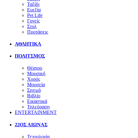
Ταξίδι
Ευεξία
Pet Life
Γονείς
Στυλ
Προτάσεις
ΑΘΛΗΤΙΚΑ
ΠΟΛΙΤΣΜΟΣ
Θέατρο
Μουσική
Χορός
Μουσεία
Σινεμά
Βιβλίο
Εικαστικά
Τηλεόραση
ENTERTAINMENT
22ΟΣ ΑΙΩΝΑΣ
Τεχνολογία