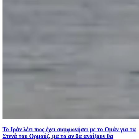
Το Ιράν λέει πως έχει συμφωνήσει με το Ομάν για τα
Στενά του Ορμούζ, μα το αν θα ανοίξουν θα