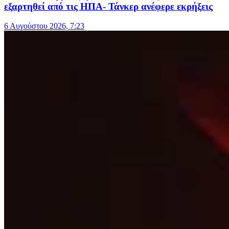
εξαρτηθεί από τις ΗΠΑ- Τάνκερ ανέφερε εκρήξεις
6 Αυγούστου 2026, 7:23