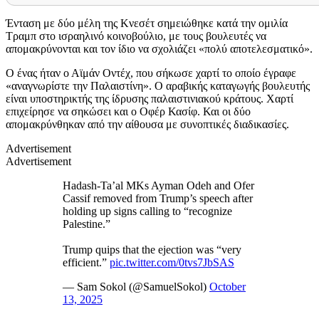
Ένταση με δύο μέλη της Κνεσέτ σημειώθηκε κατά την ομιλία
Τραμπ στο ισραηλινό κοινοβούλιο, με τους βουλευτές να
απομακρύνονται και τον ίδιο να σχολιάζει «πολύ αποτελεσματικό».
Ο ένας ήταν ο Αϊμάν Οντέχ, που σήκωσε χαρτί το οποίο έγραφε
«αναγνωρίστε την Παλαιστίνη». Ο αραβικής καταγωγής βουλευτής
είναι υποστηρικτής της ίδρυσης παλαιστινιακού κράτους. Χαρτί
επιχείρησε να σηκώσει και ο Οφέρ Κασίφ. Και οι δύο
απομακρύνθηκαν από την αίθουσα με συνοπτικές διαδικασίες.
Advertisement
Advertisement
Hadash-Ta’al MKs Ayman Odeh and Ofer
Cassif removed from Trump’s speech after
holding up signs calling to “recognize
Palestine.”
Trump quips that the ejection was “very
efficient.”
pic.twitter.com/0tvs7JbSAS
— Sam Sokol (@SamuelSokol)
October
13, 2025