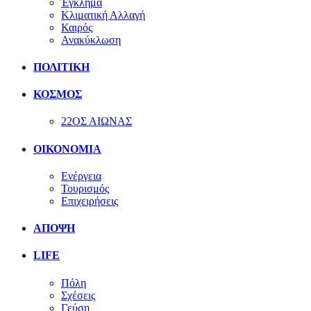
Έγκλημα
Κλιματική Αλλαγή
Καιρός
Ανακύκλωση
ΠΟΛΙΤΙΚΗ
ΚΟΣΜΟΣ
22ΟΣ ΑΙΩΝΑΣ
ΟΙΚΟΝΟΜΙΑ
Ενέργεια
Τουρισμός
Επιχειρήσεις
ΑΠΟΨΗ
LIFE
Πόλη
Σχέσεις
Γεύση