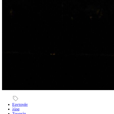
Ερντογάν
λίρα
Τουρκία