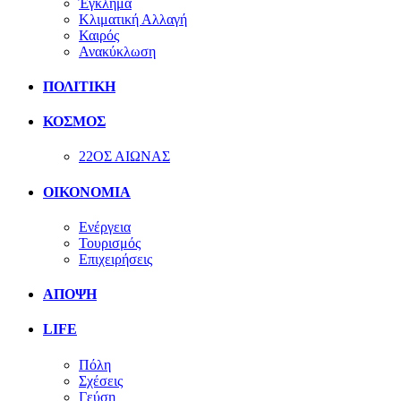
Έγκλημα
Κλιματική Αλλαγή
Καιρός
Ανακύκλωση
ΠΟΛΙΤΙΚΗ
ΚΟΣΜΟΣ
22ΟΣ ΑΙΩΝΑΣ
ΟΙΚΟΝΟΜΙΑ
Ενέργεια
Τουρισμός
Επιχειρήσεις
ΑΠΟΨΗ
LIFE
Πόλη
Σχέσεις
Γεύση