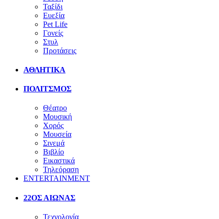
Ταξίδι
Ευεξία
Pet Life
Γονείς
Στυλ
Προτάσεις
ΑΘΛΗΤΙΚΑ
ΠΟΛΙΤΣΜΟΣ
Θέατρο
Μουσική
Χορός
Μουσεία
Σινεμά
Βιβλίο
Εικαστικά
Τηλεόραση
ENTERTAINMENT
22ΟΣ ΑΙΩΝΑΣ
Τεχνολογία