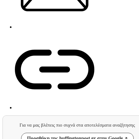
Για να μας βλέπεις πιο συχνά στα αποτελέσματα αναζήτησης
Προσθήκη της huffingtonpost.gr στην Google