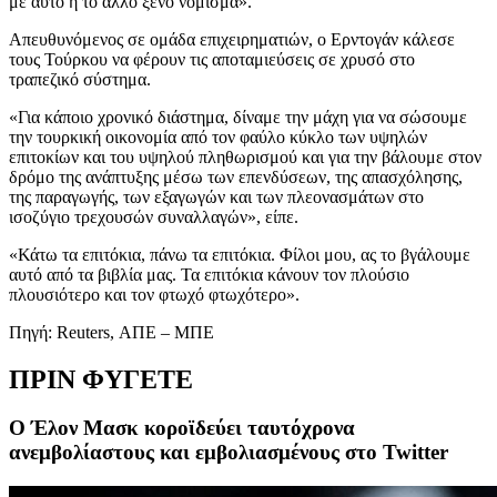
με αυτό ή το άλλο ξένο νόμισμα».
Απευθυνόμενος σε ομάδα επιχειρηματιών, ο Ερντογάν κάλεσε
τους Τούρκου να φέρουν τις αποταμιεύσεις σε χρυσό στο
τραπεζικό σύστημα.
«Για κάποιο χρονικό διάστημα, δίναμε την μάχη για να σώσουμε
την τουρκική οικονομία από τον φαύλο κύκλο των υψηλών
επιτοκίων και του υψηλού πληθωρισμού και για την βάλουμε στον
δρόμο της ανάπτυξης μέσω των επενδύσεων, της απασχόλησης,
της παραγωγής, των εξαγωγών και των πλεονασμάτων στο
ισοζύγιο τρεχουσών συναλλαγών», είπε.
«Κάτω τα επιτόκια, πάνω τα επιτόκια. Φίλοι μου, ας το βγάλουμε
αυτό από τα βιβλία μας. Τα επιτόκια κάνουν τον πλούσιο
πλουσιότερο και τον φτωχό φτωχότερο».
Πηγή: Reuters, ΑΠΕ – ΜΠΕ
ΠΡΙΝ ΦΥΓΕΤΕ
Ο Έλον Μασκ κοροϊδεύει ταυτόχρονα
ανεμβολίαστους και εμβολιασμένους στο Twitter