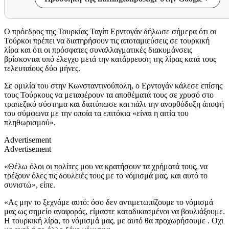
Ο πρόεδρος της Τουρκίας Ταγίπ Ερντογάν δήλωσε σήμερα ότι οι
Τούρκοι πρέπει να διατηρήσουν τις αποταμιεύσεις σε τουρκική
λίρα και ότι οι πρόσφατες συναλλαγματικές διακυμάνσεις
βρίσκονται υπό έλεγχο μετά την κατάρρευση της λίρας κατά τους
τελευταίους δύο μήνες.
Σε ομιλία του στην Κωνσταντινούπολη, ο Ερντογάν κάλεσε επίσης
τους Τούρκους να μεταφέρουν τα αποθέματά τους σε χρυσό στο
τραπεζικό σύστημα και διατύπωσε και πάλι την ανορθόδοξη άποψή
του σύμφωνα με την οποία τα επιτόκια «είναι η αιτία του
πληθωρισμού».
Advertisement
Advertisement
«Θέλω όλοι οι πολίτες μου να κρατήσουν τα χρήματά τους, να
τρέξουν όλες τις δουλειές τους με το νόμισμά μας, και αυτό το
συνιστώ», είπε.
«Ας μην το ξεχνάμε αυτό: όσο δεν αντιμετωπίζουμε το νόμισμά
μας ως σημείο αναφοράς, είμαστε καταδικασμένοι να βουλιάξουμε.
Η τουρκική λίρα, το νόμισμά μας, με αυτό θα προχωρήσουμε . Οχι