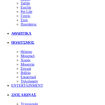
Ταξίδι
Ευεξία
Pet Life
Γονείς
Στυλ
Προτάσεις
ΑΘΛΗΤΙΚΑ
ΠΟΛΙΤΣΜΟΣ
Θέατρο
Μουσική
Χορός
Μουσεία
Σινεμά
Βιβλίο
Εικαστικά
Τηλεόραση
ENTERTAINMENT
22ΟΣ ΑΙΩΝΑΣ
Τεχνολογία