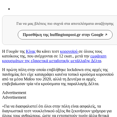
Για να μας βλέπεις πιο συχνά στα αποτελέσματα αναζήτησης
Προσθήκη της huffingtonpost.gr στην Google
Η Γουχάν της
Κίνας
θα κάνει τεστ
κορονοϊού
σε όλους τους
κατοίκους της, που ανέρχονται σε 12 εκατ., μετά την
εμφάνιση
κρουσμάτων της εξαιρετικά μεταδοτικής μετάλλαξης Δέλτα
.
Η πρώτη πόλη στην οποία επιβλήθηκε lockdown στις αρχές της
πανδημίας δεν είχε καταγράψει κανένα τοπικό κρούσμα κορονοϊού
από τα μέσα Μαΐου του 2020, αλλά τη Δευτέρα οι αρχές
επιβεβαίωσαν τρία νέα κρούσματα της παραλλαγής Δέλτα.
Advertisement
Advertisement
«Για να διασφαλιστεί ότι όλοι στην πόλη είναι ασφαλείς, τα
διαγνωστικά τεστ νουκλεϊνικού οξέος θα ξεκινήσουν γρήγορα για
όλους τους ανθρώπους, ώστε να εντοπιστούν τυχόν άλλα θετικά