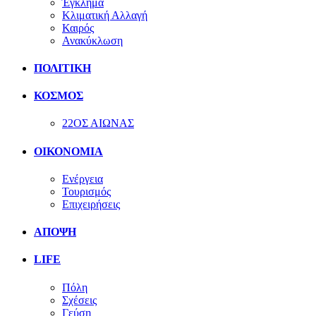
Έγκλημα
Κλιματική Αλλαγή
Καιρός
Ανακύκλωση
ΠΟΛΙΤΙΚΗ
ΚΟΣΜΟΣ
22ΟΣ ΑΙΩΝΑΣ
ΟΙΚΟΝΟΜΙΑ
Ενέργεια
Τουρισμός
Επιχειρήσεις
ΑΠΟΨΗ
LIFE
Πόλη
Σχέσεις
Γεύση