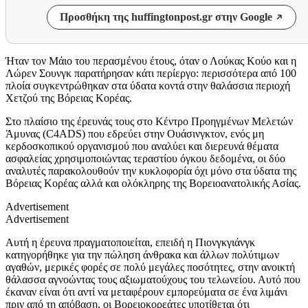
Προσθήκη της huffingtonpost.gr στην Google
Ήταν τον Μάιο του περασμένου έτους, όταν ο Λούκας Κούο και η
Λώρεν Σουνγκ παρατήρησαν κάτι περίεργο: περισσότερα από 100
πλοία συγκεντρώθηκαν στα ύδατα κοντά στην θαλάσσια περιοχή
Χετζού της Βόρειας Κορέας.
Στο πλαίσιο της έρευνάς τους στο Κέντρο Προηγμένων Μελετών
Άμυνας (C4ADS) που εδρεύει στην Ουάσινγκτον, ενός μη
κερδοσκοπικού οργανισμού που αναλύει και διερευνά θέματα
ασφαλείας χρησιμοποιώντας τεραστίου όγκου δεδομένα, οι δύο
αναλυτές παρακολουθούν την κυκλοφορία όχι μόνο στα ύδατα της
Βόρειας Κορέας αλλά και ολόκληρης της Βορειοανατολικής Ασίας.
Advertisement
Advertisement
Αυτή η έρευνα πραγματοποιείται, επειδή η Πιονγκγιάνγκ
κατηγορήθηκε για την πώληση άνθρακα και άλλων πολύτιμων
αγαθών, μερικές φορές σε πολύ μεγάλες ποσότητες, στην ανοικτή
θάλασσα αγνοώντας τους αξιωματούχους του τελωνείου. Αυτό που
έκαναν είναι ότι αντί να μεταφέρουν εμπορεύματα σε ένα λιμάνι
πριν από τη απόβαση, οι Βορειοκορεάτες υποτίθεται ότι