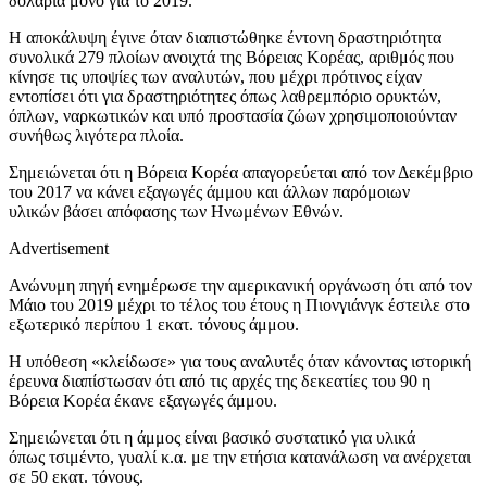
δολάρια μόνο για το 2019.
Η αποκάλυψη έγινε όταν διαπιστώθηκε έντονη δραστηριότητα
συνολικά 279 πλοίων ανοιχτά της Βόρειας Κορέας, αριθμός που
κίνησε τις υποψίες των αναλυτών, που μέχρι πρότινος είχαν
εντοπίσει ότι για δραστηριότητες όπως λαθρεμπόριο ορυκτών,
όπλων, ναρκωτικών και υπό προστασία ζώων χρησιμοποιούνταν
συνήθως λιγότερα πλοία.
Σημειώνεται ότι η Βόρεια Κορέα απαγορεύεται από τον Δεκέμβριο
του 2017 να κάνει εξαγωγές άμμου και άλλων παρόμοιων
υλικών βάσει απόφασης των Ηνωμένων Εθνών.
Advertisement
Ανώνυμη πηγή ενημέρωσε την αμερικανική οργάνωση ότι από τον
Μάιο του 2019 μέχρι το τέλος του έτους η Πιονγιάνγκ έστειλε στο
εξωτερικό περίπου 1 εκατ. τόνους άμμου.
Η υπόθεση «κλείδωσε» για τους αναλυτές όταν κάνοντας ιστορική
έρευνα διαπίστωσαν ότι από τις αρχές της δεκεατίες του 90 η
Βόρεια Κορέα έκανε εξαγωγές άμμου.
Σημειώνεται ότι η άμμος είναι βασικό συστατικό για υλικά
όπως τσιμέντο, γυαλί κ.α. με την ετήσια κατανάλωση να ανέρχεται
σε 50 εκατ. τόνους.