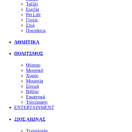
Ταξίδι
Ευεξία
Pet Life
Γονείς
Στυλ
Προτάσεις
ΑΘΛΗΤΙΚΑ
ΠΟΛΙΤΣΜΟΣ
Θέατρο
Μουσική
Χορός
Μουσεία
Σινεμά
Βιβλίο
Εικαστικά
Τηλεόραση
ENTERTAINMENT
22ΟΣ ΑΙΩΝΑΣ
Τεχνολογία