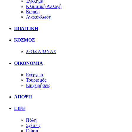
Έγκλημα
Κλιματική Αλλαγή
Καιρός
Ανακύκλωση
ΠΟΛΙΤΙΚΗ
ΚΟΣΜΟΣ
22ΟΣ ΑΙΩΝΑΣ
ΟΙΚΟΝΟΜΙΑ
Ενέργεια
Τουρισμός
Επιχειρήσεις
ΑΠΟΨΗ
LIFE
Πόλη
Σχέσεις
Γεύση