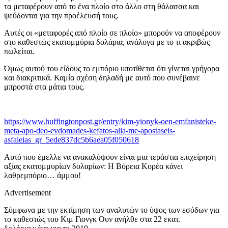
τα μεταφέρουν από το ένα πλοίο στο άλλο στη θάλασσα και
ψεύδονται για την προέλευσή τους.
Αυτές οι «μεταφορές από πλοίο σε πλοίο» μπορούν να αποφέρουν
στο καθεστώς εκατομμύρια δολάρια, ανάλογα με το τι ακριβώς
πωλείται.
Όμως αυτού του είδους το εμπόριο υποτίθεται ότι γίνεται γρήγορα
και διακριτικά. Καμία σχέση δηλαδή με αυτό που συνέβαινε
μπροστά στα μάτια τους.
https://www.huffingtonpost.gr/entry/kim-yionyk-oen-emfanisteke-
meta-apo-deo-evdomades-kefatos-alla-me-apostaseis-
asfaleias_gr_5ede837dc5b6aea05f050618
Αυτό που έμελλε να ανακαλύψουν είναι μια τεράστια επιχείρηση
αξίας εκατομμυρίων δολαρίων: Η Βόρεια Κορέα κάνει
λαθρεμπόριο… άμμου!
Advertisement
Σύμφωνα με την εκτίμηση των αναλυτών το ύψος των εσόδων για
το καθεστώς του Κιμ Γιονγκ Ουν ανήλθε στα 22 εκατ.