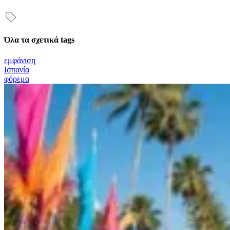
Όλα τα σχετικά tags
εμφάνιση
Ισπανία
φόρεμα