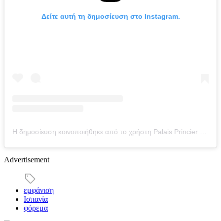
Δείτε αυτή τη δημοσίευση στο Instagram.
Η δημοσίευση κοινοποιήθηκε από το χρήστη Palais Princier de Monaco (@palaisprincierdemonaco)
Advertisement
εμφάνιση
Ισπανία
φόρεμα