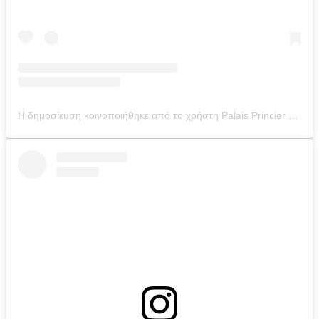
Η δημοσίευση κοινοποιήθηκε από το χρήστη Palais Princier de Monaco (@palaisprincierdemonaco)