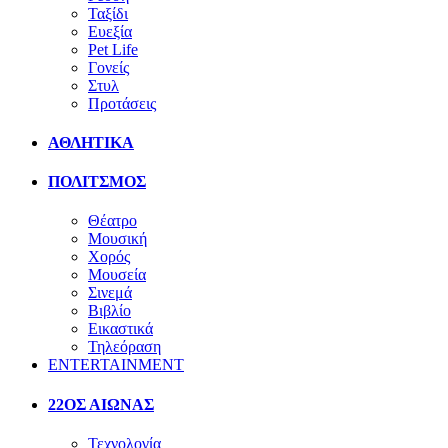
Ταξίδι
Ευεξία
Pet Life
Γονείς
Στυλ
Προτάσεις
ΑΘΛΗΤΙΚΑ
ΠΟΛΙΤΣΜΟΣ
Θέατρο
Μουσική
Χορός
Μουσεία
Σινεμά
Βιβλίο
Εικαστικά
Τηλεόραση
ENTERTAINMENT
22ΟΣ ΑΙΩΝΑΣ
Τεχνολογία