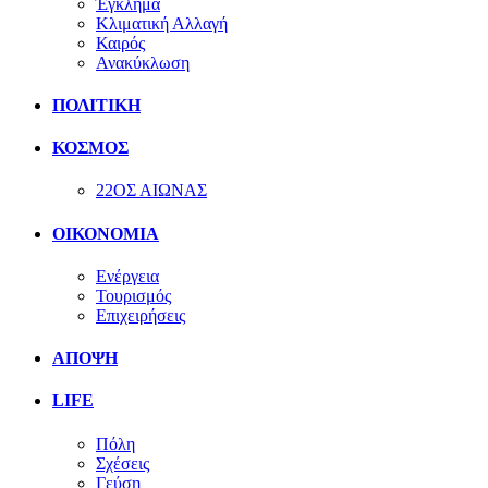
Έγκλημα
Κλιματική Αλλαγή
Καιρός
Ανακύκλωση
ΠΟΛΙΤΙΚΗ
ΚΟΣΜΟΣ
22ΟΣ ΑΙΩΝΑΣ
ΟΙΚΟΝΟΜΙΑ
Ενέργεια
Τουρισμός
Επιχειρήσεις
ΑΠΟΨΗ
LIFE
Πόλη
Σχέσεις
Γεύση