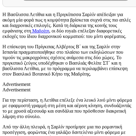
Η Βασίλισσα Λετίθια και η Πριγκίπισσα Σαρλίν απέδειξαν για
ακόμη μία φορά πως η κομψότητα βρίσκεται συχνά στις πιο απλές
και διαχρονικές επιλογές. Κατά τη διάρκεια της κοινής τους
εμφάνισης στη
Μαδρίτη
, οι δύο royals επέλεξαν διαφορετικές
εκδοχές του ίδιου διαχρονικού κομματιού: του μίντι φορέματος.
Η επίσκεψη του Πρίγκιπας Αλβέρτος Β΄ και της Σαρλίν στην
Ισπανία πραγματοποιήθηκε στο πλαίσιο των εκδηλώσεων που
τιμούν τις μακροχρόνιες σχέσεις ανάμεσα στις δύο χώρες. Το
πριγκιπικό ζεύγος υποδέχθηκαν ο Βασιλιάς Φελίπε ΣΤ΄ και η
βασίλισσα Λετίθια, με το πρόγραμμα να περιλαμβάνει επίσκεψη
στον Βασιλικό Βοτανικό Κήπο της Μαδρίτης.
Advertisement
Advertisement
Για την περίσταση, η Λετίθια επέλεξε ένα λευκό λινό μίντι φόρεμα
με εφαρμοστή γραμμή στη μέση και αέρινη κίνηση, συνδυάζοντάς
το με χρυσά αξεσουάρ και σανδάλια που πρόσθεσαν διακριτική
λάμψη στο σύνολο.
Από την άλλη πλευρά, η Σαρλίν προτίμησε μια πιο ρομαντική
προσέγγιση, φορώντας ένα γαλάζιο δαντελένιο μίντι φόρεμα με