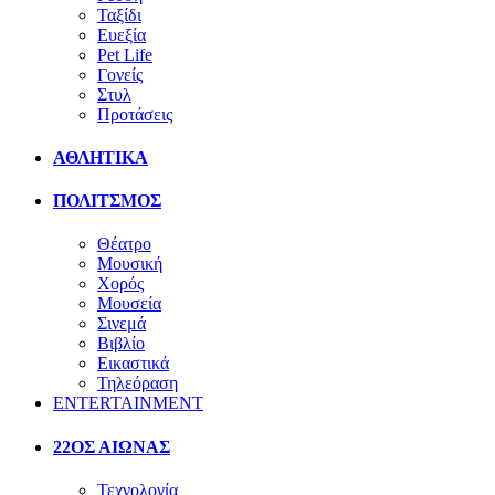
Ταξίδι
Ευεξία
Pet Life
Γονείς
Στυλ
Προτάσεις
ΑΘΛΗΤΙΚΑ
ΠΟΛΙΤΣΜΟΣ
Θέατρο
Μουσική
Χορός
Μουσεία
Σινεμά
Βιβλίο
Εικαστικά
Τηλεόραση
ENTERTAINMENT
22ΟΣ ΑΙΩΝΑΣ
Τεχνολογία