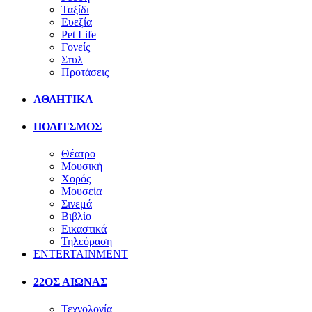
Ταξίδι
Ευεξία
Pet Life
Γονείς
Στυλ
Προτάσεις
ΑΘΛΗΤΙΚΑ
ΠΟΛΙΤΣΜΟΣ
Θέατρο
Μουσική
Χορός
Μουσεία
Σινεμά
Βιβλίο
Εικαστικά
Τηλεόραση
ENTERTAINMENT
22ΟΣ ΑΙΩΝΑΣ
Τεχνολογία