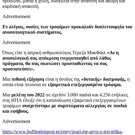
πρόσωπο, μάτια ή χείλη, δυσκολία στην αναπνοή και ακόμη και
καρδιακή ανακοπή.
Advertisement
Εν ολίγοις, ουσίες των τροφίμων προκαλούν δυσλειτουργία του
ανοσοποιητικού συστήματος.
Advertisement
Όπως είπε η ιατρική ανθρωπολόγος Τερεζα ΜακΦάιλ
«Αν η
ανοσολογική σας απόκριση ενεργοποιηθεί από λάθος
πράγματα, θα σας σκοτώσει προσπαθώντας να σας
προστατεύσει».
Μια
πιθανή εξήγηση
είναι η άνοδος της
«δυτικής» διατροφής,
η
οποία είναι πλούσια σε
εξαιρετικά επεξεργασμένα τρόφιμα.
Μια
μελέτη του 2022
σε σχεδόν 3.000 παιδιά και 4.256 ενήλικες
στις ΗΠΑ έδειξε ότι η κατανάλωση εξαιρετικά επεξεργασμένων
τροφίμων
συσχετίστηκε με συμπτώματα αλλεργίας σε παιδιά
και εφήβους.
Advertisement
https://www.huffingtonpost.gr/entry/psari-me-aeyo-e-teri-telika-