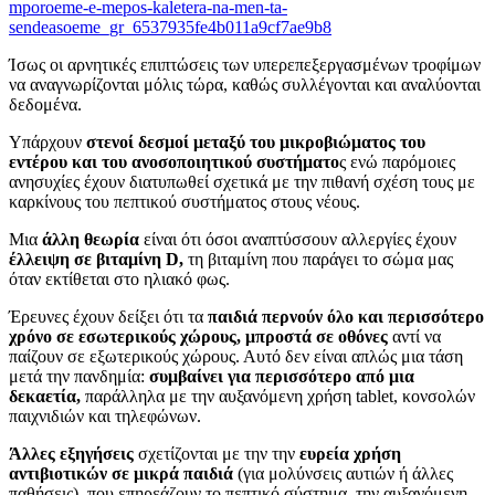
mporoeme-e-mepos-kaletera-na-men-ta-
sendeasoeme_gr_6537935fe4b011a9cf7ae9b8
Ίσως οι αρνητικές επιπτώσεις των υπερεπεξεργασμένων τροφίμων
να αναγνωρίζονται μόλις τώρα, καθώς συλλέγονται και αναλύονται
δεδομένα.
Υπάρχουν
στενοί δεσμοί μεταξύ του μικροβιώματος του
εντέρου και του ανοσοποιητικού συστήματο
ς ενώ παρόμοιες
ανησυχίες έχουν διατυπωθεί σχετικά με την πιθανή σχέση τους με
καρκίνους του πεπτικού συστήματος στους νέους.
Μια
άλλη θεωρία
είναι ότι όσοι αναπτύσσουν αλλεργίες έχουν
έλλειψη σε βιταμίνη D,
τη βιταμίνη που παράγει το σώμα μας
όταν εκτίθεται στο ηλιακό φως.
Έρευνες έχουν δείξει ότι τα
παιδιά περνούν όλο και περισσότερο
χρόνο σε εσωτερικούς χώρους, μπροστά σε οθόνες
αντί να
παίζουν σε εξωτερικούς χώρους. Αυτό δεν είναι απλώς μια τάση
μετά την πανδημία:
συμβαίνει για περισσότερο από μια
δεκαετία,
παράλληλα με την αυξανόμενη χρήση tablet, κονσολών
παιχνιδιών και τηλεφώνων.
Άλλες εξηγήσεις
σχετίζονται με τη
ν την
ευρεία χρήση
αντιβιοτικών σε μικρά παιδιά
(για μολύνσεις αυτιών ή άλλες
παθήσεις), που επηρεάζουν το πεπτικό σύστημα, την αυξανόμενη