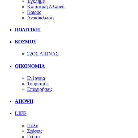
Έγκλημα
Κλιματική Αλλαγή
Καιρός
Ανακύκλωση
ΠΟΛΙΤΙΚΗ
ΚΟΣΜΟΣ
22ΟΣ ΑΙΩΝΑΣ
ΟΙΚΟΝΟΜΙΑ
Ενέργεια
Τουρισμός
Επιχειρήσεις
ΑΠΟΨΗ
LIFE
Πόλη
Σχέσεις
Γεύση