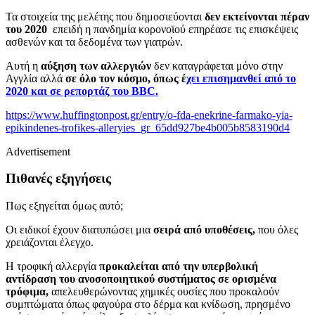
Τα στοιχεία της μελέτης που δημοσιεύονται
δεν εκτείνονται πέραν
του 2020
επειδή η πανδημία κορονοϊού επηρέασε τις επισκέψεις
ασθενών και τα δεδομένα των γιατρών.
Αυτή η
αύξηση των αλλεργιών
δεν καταγράφεται μόνο στην
Αγγλία αλλά
σε όλο τον κόσμο, όπως έ
χει επισημανθεί από το
2020 και σε ρεπορτάζ του BBC.
https://www.huffingtonpost.gr/entry/o-fda-enekrine-farmako-yia-
epikindenes-trofikes-alleryies_gr_65dd927be4b005b8583190d4
Advertisement
Πιθανές εξηγήσεις
Πως εξηγείται όμως αυτό;
Οι ειδικοί έχουν διατυπώσει μια
σειρά από υποθέσεις,
που όλες
χρειάζονται έλεγχο.
Η τροφική αλλεργία
προκαλείται από την υπερβολική
αντίδραση του ανοσοποιητικού συστήματος σε ορισμένα
τρόφιμα,
απελευθερώνοντας χημικές ουσίες που προκαλούν
συμπτώματα όπως φαγούρα στο δέρμα και κνίδωση, πρησμένο