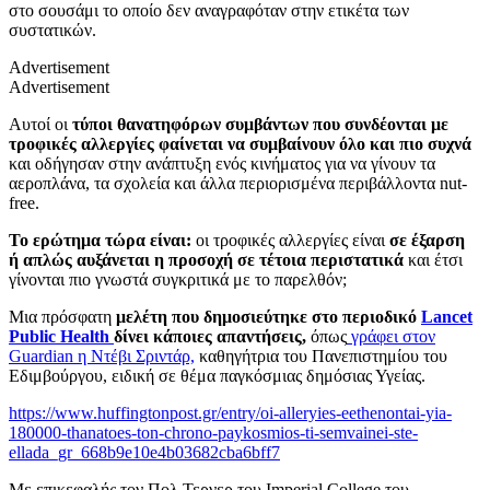
στο σουσάμι το οποίο δεν αναγραφόταν στην ετικέτα των
συστατικών.
Advertisement
Advertisement
Αυτοί οι
τύποι θανατηφόρων συμβάντων που συνδέονται με
τροφικές αλλεργίες φαίνεται να συμβαίνουν όλο και πιο συχνά
και οδήγησαν στην ανάπτυξη ενός κινήματος για να γίνουν τα
αεροπλάνα, τα σχολεία και άλλα περιορισμένα περιβάλλοντα nut-
free.
Το ερώτημα τώρα είναι:
οι τροφικές αλλεργίες είναι
σε έξαρση
ή απλώς αυξάνεται η προσοχή σε τέτοια περιστατικά
και έτσι
γίνονται πιο γνωστά συγκριτικά με το παρελθόν;
Μια πρόσφατη
μελέτη που δημοσιεύτηκε στο περιοδικό
Lancet
Public Health
δίνει κάποιες απαντήσεις,
όπως
γράφει στον
Guardian η Ντέβι Σριντάρ,
καθηγήτρια του Πανεπιστημίου του
Εδιμβούργου, ειδική σε θέμα παγκόσμιας δημόσιας Υγείας.
https://www.huffingtonpost.gr/entry/oi-alleryies-eethenontai-yia-
180000-thanatoes-ton-chrono-paykosmios-ti-semvainei-ste-
ellada_gr_668b9e10e4b03682cba6bff7
Με επικεφαλής τον Πολ Τερνερ του Imperial College του