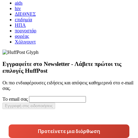
aids
hiv
ΔΙΕΘΝΕΣ
επιδημία
ΗΠΑ
πορνοστάρ
φορέας
Χόλιγουντ
Εγγραφείτε στο Newsletter - Λάβετε πρώτοι τις
επιλογές HuffPost
Οι πιο ενδιαφέρουσες ειδήσεις και απόψεις καθημερινά στο e-mail
σας.
Το email σας
Εγγραφή στις ειδοποιήσεις
Προτείνετε μια διόρθωση