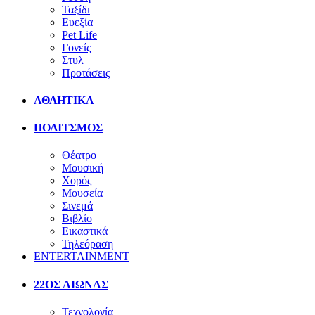
Ταξίδι
Ευεξία
Pet Life
Γονείς
Στυλ
Προτάσεις
ΑΘΛΗΤΙΚΑ
ΠΟΛΙΤΣΜΟΣ
Θέατρο
Μουσική
Χορός
Μουσεία
Σινεμά
Βιβλίο
Εικαστικά
Τηλεόραση
ENTERTAINMENT
22ΟΣ ΑΙΩΝΑΣ
Τεχνολογία