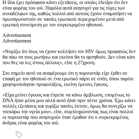
Η ίδια έχει πρόσφατα κάνει εξετάσεις, οι οποίες έδειξαν ότι δεν
είναι φορέας του ιού. Παρόλα αυτά ανησυχεί για τις τύχες των
συναδέλφων της, καθώς πολλοί από αυτούς έχουν σταματήσει να
πρωταγωνιστούν σε ταινίες ερωτικού περιεχομένου μετά από
ερωτική συνεύρεση με τον συγκεκριμένο ηθοποιό.
Advertisement
Advertisement
«Νομίζω ότι ίσως να έχουν κολλήσει τον HIV όμως προφανώς δεν
θα πάω να τους ρωτήσω και εκείνοι θα το αρνηθούν. Δεν είναι κάτι
που θες να λες στους άλλους», είπε η 27χρονη.
Στο σημείο αυτό να αναφέρουμε ότι η πορνοστάρ είχε έρθει σε
επαφή με τον ηθοποιό σε ένα ερωτικό πάρτι σε σπίτι, όπου παρότι
χρησιμοποίησαν προφυλάξεις, εκείνη έμεινες έγκυος.
«Είχα μείνει έγκυος και έπρεπε να κάνω άμβλωση, επομένως το
DNA ήταν μέσα μου αλλά αυτό ήταν πριν πέντε χρόνια. Έχω κάνει
πολλές εξετάσεις και γυρίζω ταινίες έκτοτε, όμως θα συνεχίζω να
τσεκάρω την υγεία μου», είπε, συμπληρώνοντας πως είναι πολλοί
οι πορνοστάρ που ανησυχούν όταν έμαθαν ότι ο συγκεκριμένος
άνδρας είναι φορέας του ιού.