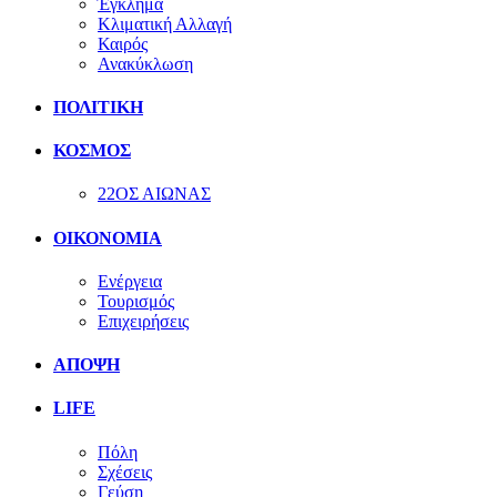
Έγκλημα
Κλιματική Αλλαγή
Καιρός
Ανακύκλωση
ΠΟΛΙΤΙΚΗ
ΚΟΣΜΟΣ
22ΟΣ ΑΙΩΝΑΣ
ΟΙΚΟΝΟΜΙΑ
Ενέργεια
Τουρισμός
Επιχειρήσεις
ΑΠΟΨΗ
LIFE
Πόλη
Σχέσεις
Γεύση