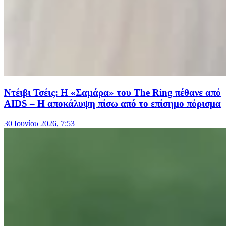
Ντέιβι Τσέις: Η «Σαμάρα» του The Ring πέθανε από
AIDS – Η αποκάλυψη πίσω από το επίσημο πόρισμα
30 Ιουνίου 2026, 7:53