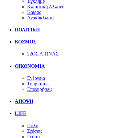
Έγκλημα
Κλιματική Αλλαγή
Καιρός
Ανακύκλωση
ΠΟΛΙΤΙΚΗ
ΚΟΣΜΟΣ
22ΟΣ ΑΙΩΝΑΣ
ΟΙΚΟΝΟΜΙΑ
Ενέργεια
Τουρισμός
Επιχειρήσεις
ΑΠΟΨΗ
LIFE
Πόλη
Σχέσεις
Γεύση