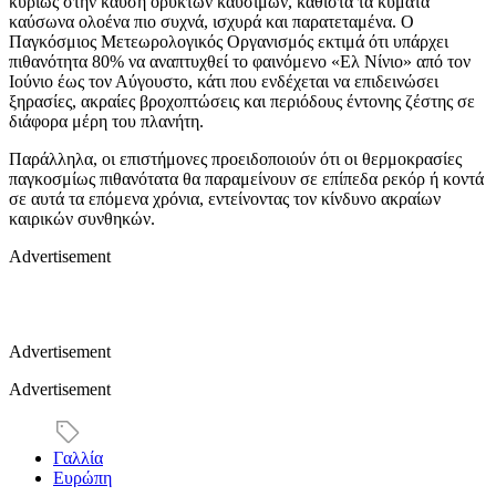
κυρίως στην καύση ορυκτών καυσίμων, καθιστά τα κύματα
καύσωνα ολοένα πιο συχνά, ισχυρά και παρατεταμένα. Ο
Παγκόσμιος Μετεωρολογικός Οργανισμός εκτιμά ότι υπάρχει
πιθανότητα 80% να αναπτυχθεί το φαινόμενο «Ελ Νίνιο» από τον
Ιούνιο έως τον Αύγουστο, κάτι που ενδέχεται να επιδεινώσει
ξηρασίες, ακραίες βροχοπτώσεις και περιόδους έντονης ζέστης σε
διάφορα μέρη του πλανήτη.
Παράλληλα, οι επιστήμονες προειδοποιούν ότι οι θερμοκρασίες
παγκοσμίως πιθανότατα θα παραμείνουν σε επίπεδα ρεκόρ ή κοντά
σε αυτά τα επόμενα χρόνια, εντείνοντας τον κίνδυνο ακραίων
καιρικών συνθηκών.
Advertisement
Advertisement
Advertisement
Γαλλία
Ευρώπη