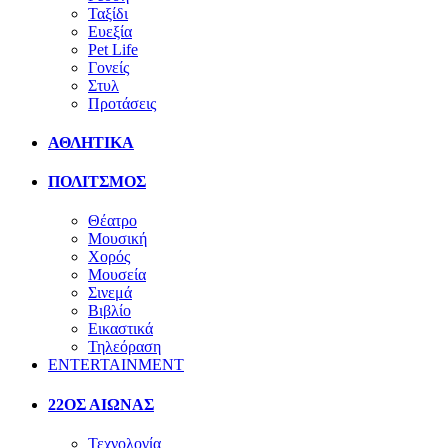
Ταξίδι
Ευεξία
Pet Life
Γονείς
Στυλ
Προτάσεις
ΑΘΛΗΤΙΚΑ
ΠΟΛΙΤΣΜΟΣ
Θέατρο
Μουσική
Χορός
Μουσεία
Σινεμά
Βιβλίο
Εικαστικά
Τηλεόραση
ENTERTAINMENT
22ΟΣ ΑΙΩΝΑΣ
Τεχνολογία