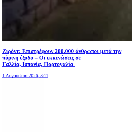
Ζιρόντ: Επιστρέφουν 200.000 άνθρωποι μετά την
πύρινη έξοδο – Οι εκκενώσεις σε
Γαλλία, Ισπανία, Πορτογαλία
1 Αυγούστου 2026, 8:11