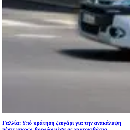
Γαλλία: Υπό κράτηση ζευγάρι για την ανακάλυψη
πέντε νεκρών βρεφών μέσα σε χαρτοκιβώτια