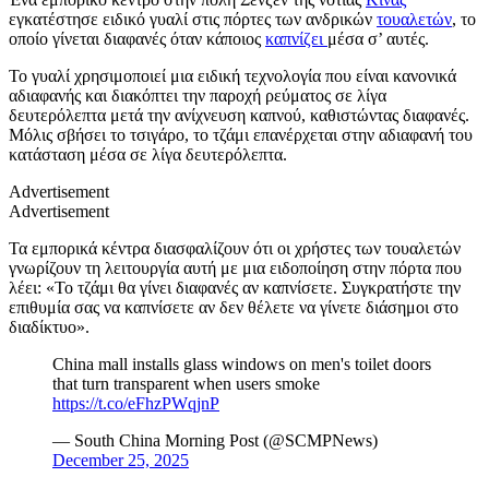
εγκατέστησε ειδικό γυαλί στις πόρτες των ανδρικών
τουαλετών
, το
οποίο γίνεται διαφανές όταν κάποιος
καπνίζει
μέσα σ’ αυτές.
Το γυαλί χρησιμοποιεί μια ειδική τεχνολογία που είναι κανονικά
αδιαφανής και διακόπτει την παροχή ρεύματος σε λίγα
δευτερόλεπτα μετά την ανίχνευση καπνού, καθιστώντας διαφανές.
Μόλις σβήσει το τσιγάρο, το τζάμι επανέρχεται στην αδιαφανή του
κατάσταση μέσα σε λίγα δευτερόλεπτα.
Advertisement
Advertisement
Τα εμπορικά κέντρα διασφαλίζουν ότι οι χρήστες των τουαλετών
γνωρίζουν τη λειτουργία αυτή με μια ειδοποίηση στην πόρτα που
λέει: «Το τζάμι θα γίνει διαφανές αν καπνίσετε. Συγκρατήστε την
επιθυμία σας να καπνίσετε αν δεν θέλετε να γίνετε διάσημοι στο
διαδίκτυο».
China mall installs glass windows on men's toilet doors
that turn transparent when users smoke
https://t.co/eFhzPWqjnP
— South China Morning Post (@SCMPNews)
December 25, 2025