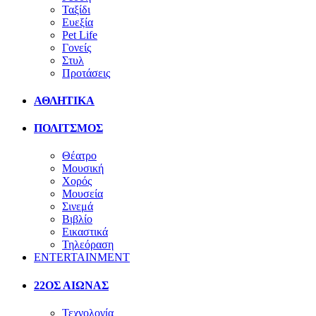
Ταξίδι
Ευεξία
Pet Life
Γονείς
Στυλ
Προτάσεις
ΑΘΛΗΤΙΚΑ
ΠΟΛΙΤΣΜΟΣ
Θέατρο
Μουσική
Χορός
Μουσεία
Σινεμά
Βιβλίο
Εικαστικά
Τηλεόραση
ENTERTAINMENT
22ΟΣ ΑΙΩΝΑΣ
Τεχνολογία