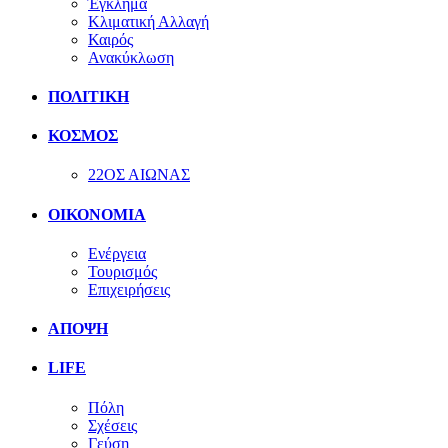
Έγκλημα
Κλιματική Αλλαγή
Καιρός
Ανακύκλωση
ΠΟΛΙΤΙΚΗ
ΚΟΣΜΟΣ
22ΟΣ ΑΙΩΝΑΣ
ΟΙΚΟΝΟΜΙΑ
Ενέργεια
Τουρισμός
Επιχειρήσεις
ΑΠΟΨΗ
LIFE
Πόλη
Σχέσεις
Γεύση