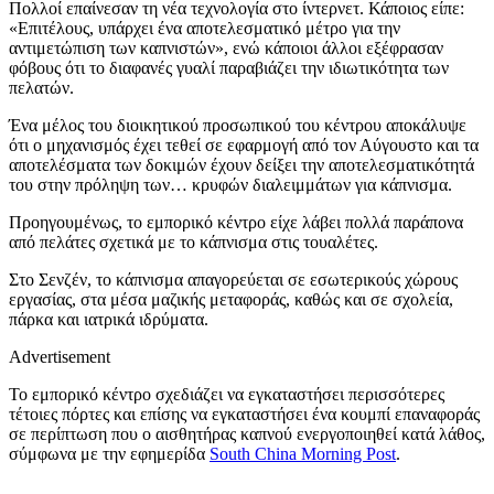
Πολλοί επαίνεσαν τη νέα τεχνολογία στο ίντερνετ. Κάποιος είπε:
«Επιτέλους, υπάρχει ένα αποτελεσματικό μέτρο για την
αντιμετώπιση των καπνιστών», ενώ κάποιοι άλλοι εξέφρασαν
φόβους ότι το διαφανές γυαλί παραβιάζει την ιδιωτικότητα των
πελατών.
Ένα μέλος του διοικητικού προσωπικού του κέντρου αποκάλυψε
ότι ο μηχανισμός έχει τεθεί σε εφαρμογή από τον Αύγουστο και τα
αποτελέσματα των δοκιμών έχουν δείξει την αποτελεσματικότητά
του στην πρόληψη των… κρυφών διαλειμμάτων για κάπνισμα.
Προηγουμένως, το εμπορικό κέντρο είχε λάβει πολλά παράπονα
από πελάτες σχετικά με το κάπνισμα στις τουαλέτες.
Στο Σενζέν, το κάπνισμα απαγορεύεται σε εσωτερικούς χώρους
εργασίας, στα μέσα μαζικής μεταφοράς, καθώς και σε σχολεία,
πάρκα και ιατρικά ιδρύματα.
Advertisement
Το εμπορικό κέντρο σχεδιάζει να εγκαταστήσει περισσότερες
τέτοιες πόρτες και επίσης να εγκαταστήσει ένα κουμπί επαναφοράς
σε περίπτωση που ο αισθητήρας καπνού ενεργοποιηθεί κατά λάθος,
σύμφωνα με την εφημερίδα
South China Morning Post
.