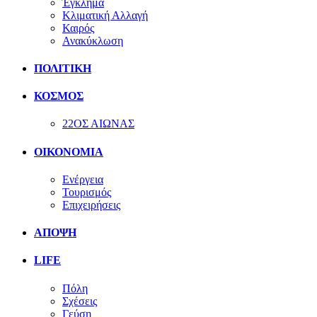
Έγκλημα
Κλιματική Αλλαγή
Καιρός
Ανακύκλωση
ΠΟΛΙΤΙΚΗ
ΚΟΣΜΟΣ
22ΟΣ ΑΙΩΝΑΣ
ΟΙΚΟΝΟΜΙΑ
Ενέργεια
Τουρισμός
Επιχειρήσεις
ΑΠΟΨΗ
LIFE
Πόλη
Σχέσεις
Γεύση