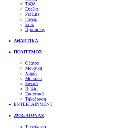
Ταξίδι
Ευεξία
Pet Life
Γονείς
Στυλ
Προτάσεις
ΑΘΛΗΤΙΚΑ
ΠΟΛΙΤΣΜΟΣ
Θέατρο
Μουσική
Χορός
Μουσεία
Σινεμά
Βιβλίο
Εικαστικά
Τηλεόραση
ENTERTAINMENT
22ΟΣ ΑΙΩΝΑΣ
Τεχνολογία