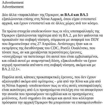
Advertisement
Advertisement
Δύο άλλα «παρακλάδια» της Όμικρον,
οι ΒΑ.4 και ΒΑ.5
εξαπλώνονται επίσης στη Νότια Αφρική, όπου είχαν εντοπιστεί
αρχικά, και έχουν εντοπιστεί και σε άλλες χώρες ανά τον κόσμο.
Τα πρώτα στοιχεία υποδεικνύουν πως οι νέες υποπαραλλαγές της
Όμικρον εξαπλώνονται ταχύτερα από τη ΒΑ.2, μα δεν φαίνονται να
προκαλούν πιο σοβαρή νόσηση, σύμφωνα με αναφορά του ΠΟΥ
που δημοσιεύτηκε στις 27 Απριλίου. Αντίστοιχες ήταν και οι
εκτιμήσεις της διευθύντριας του
CDC,
Ροσέλ Ουαλένσκι, που
τόνισε πως, αν και χρειάζονται περισσότερες έρευνες,
«συνεχίζουμε να πιστεύουμε ότι αυτοί που είναι εμβολιασμένοι,
και ειδικά αυτοί με αναμνηστική δόση, εξακολουθούν να έχουν
ισχυρή προστασία απέναντι στη σοβαρή νόσηση, ακόμα και με
ΒΑ.2.12.1».
Παρόλα αυτά, κάποιες προκαταρκτικές έρευνες, που δεν έχουν
αξιολογηθεί ακόμα από ομότιμους – μία από την Κίνα και μία από
τη Νότια Αφρική- υποδεικνύουν πως οι νέες αυτές υποπαραλλαγές
είναι ικανότερες από ό,τι προηγούμενα στελέχη στο να αποφεύγουν
την ανοσία που προσφέρουν τα εμβόλια και οι προηγούμενες
μολύνσεις. Αυτό σημαίνει ότι ακόμα και αυτοί που κόλλησαν
πρόσφατα την αρχική Όμικρον θα μπορούσαν να επαναμολυνθούν-