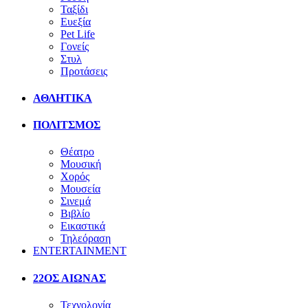
Ταξίδι
Ευεξία
Pet Life
Γονείς
Στυλ
Προτάσεις
ΑΘΛΗΤΙΚΑ
ΠΟΛΙΤΣΜΟΣ
Θέατρο
Μουσική
Χορός
Μουσεία
Σινεμά
Βιβλίο
Εικαστικά
Τηλεόραση
ENTERTAINMENT
22ΟΣ ΑΙΩΝΑΣ
Τεχνολογία