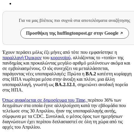
Για να μας βλέπεις πιο συχνά στα αποτελέσματα αναζήτησης
Προσθήκη της huffingtonpost.gr στην Google
Έχουν περάσει μόλις έξι μήνες από τότε που εμφανίστηκε η
παραλλαγή Όμικρον
του
κορονοϊού,
αλλάζοντας το «τοπίο» της
πανδημίας και προκαλώντας μεγάλο αριθμό μολύνσεων ακόμα και
σε εμβολιασμένους. Ο ιός συνεχίζει να μεταλλάσσεται,
παράγοντας νέες υποπαραλλαγές: Πρώτα η
ΒΑ.2
κατέστη κυρίαρχη
στις ΗΠΑ νωρίτερα μέσα στην άνοιξη και πλέον, μια άλλη
υποπαραλλαγή, γνωστή ως
ΒΑ.2.12.1
, σημειώνει ανοδική πορεία
στις ΗΠΑ.
Όπως αναφέρεται σε δημοσίευμα του
Time,
περίπου 36% των
δειγμάτων στα οποία έγινε αλληλούχιση κατά την εβδομάδα που
τελείωσε στις 30 Απριλίου, ήταν της υποπαραλλαγής αυτής,
σύμφωνα με τα
CDC.
Συνολικά, ο μέσος όρος των ημερήσιων
διαγνώσεων έχει περίπου διπλασιαστεί σε όλη τη χώρα από τις
αρχές του Απριλίου.