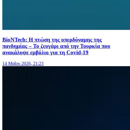
BioNTech: Η πτώση της υπερδύναμης της
πανδημίας – Το ζευγάρι από την Τουρκία που
ανακάλυψε εμβόλιο για τη Covid-19
14 Μαΐου 2026, 21:23