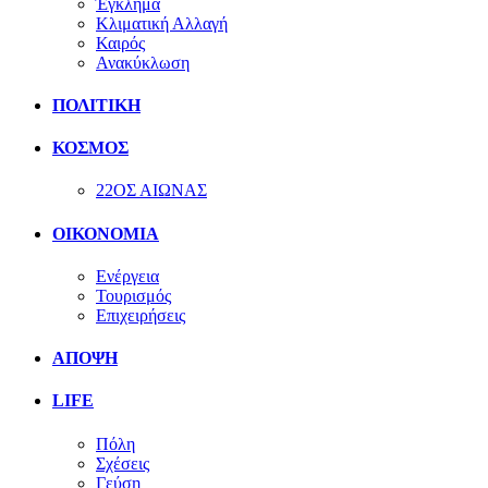
Έγκλημα
Κλιματική Αλλαγή
Καιρός
Ανακύκλωση
ΠΟΛΙΤΙΚΗ
ΚΟΣΜΟΣ
22ΟΣ ΑΙΩΝΑΣ
ΟΙΚΟΝΟΜΙΑ
Ενέργεια
Τουρισμός
Επιχειρήσεις
ΑΠΟΨΗ
LIFE
Πόλη
Σχέσεις
Γεύση