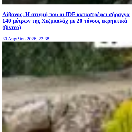
Λίβανος: Η στιγμή που οι IDF καταστρέφει σήραγγα
140 μέτρων της Χεζμπολάχ με 20 τόνους εκρηκτικά
(βίντεο)
30 Απριλίου 2026, 22:38