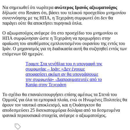
Να σημειωθεί ότι νωρίτερα
ανώτερος Ιρανός αξιωματούχος
δήλωσε στο Reuters ότι, βάσει του τελικού προσχεδίου μνημονίου
συνεννόησης με τις ΗΠΑ, η Τεχεράνη συμφωνεί ότι δεν θα
παράγει ούτε θα αποκτήσει πυρηνικά όπλα.
Ο αξιωματούχος ανέφερε ότι στο προσχέδιο του μνημονίου οι
ΗΠΑ συμφώνησαν ώστε η Τεχεράνη να προχωρήσει στην
αραίωση του αποθέματος εμπλουτισμένου ουρανίου της εντός του
Ιράν. Ο μηχανισμός για τη διαδικασία αυτή θα συζητηθεί εντός των
επόμενων 60 ημερών.
Τραμπ: Στα γενέθλια του η υπογραφή της
συμφωνίας – Ιράν: «Δεν έχουμε
αποφασίσει ακόμη αν θα υπογράψουμε
την συμφωνία» -Διαπραγματευτές από το
Κατάρ στην Τεχεράνη
Το σχέδιο θα επαναλειτουργήσει επίσης αμέσως τα Στενά του
Ορμούζ για όλα τα εμπορικά πλοία, ενώ οι Ηνωμένες Πολιτείες θα
άρουν τον ναυτικό αποκλεισμό, και η Ουάσιγκτον θα
αποδεσμεύσει 25 δισεκατομμύρια δολάρια από τα δεσμευμένα
ιρανικά περιουσιακά στοιχεία, ανέφερε ο αξιωματούχος.