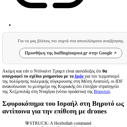
Για να μας βλέπεις πιο συχνά στα αποτελέσματα αναζήτησης
Προσθήκη της huffingtonpost.gr στην Google
Ακόμη και εάν ο Ντόναλντ Τραμπ είναι αισιόδοξος ότι
θα
υπογραφεί το σχέδιο μνημονίου με το
Ιράν
για τον τερματισμό
της πολύμηνης πολεμικής σύγκρουσης στη Μέση Ανατολή, οι IDF
ανακοίνωσαν το μεσημέρι της Κυριακής ότι έπληξαν στρατηγείο
της Χεζμπολάχ στη Νταχίγια (νότια προάστια) της
Βηρυτού
.
Σφυροκόπημα του Ισραήλ στη Βηρυτό ως
αντίποινα για την επίθεση με drones
🎯STRUCK: A Hezbollah command