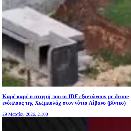
Καρέ καρέ η στιγμή που οι IDF εξοντώνουν με drone
ενόπλους της Χεζμπολάχ στον νότιο Λίβανο (βίντεο)
29 Μαρτίου 2026, 21:00