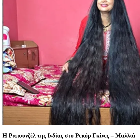
Η Ραπουνζέλ της Ινδίας στο Ρεκόρ Γκίνες – Μαλλιά