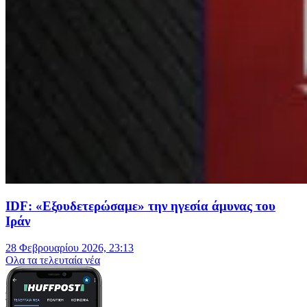
IDF: «Εξουδετερώσαμε» την ηγεσία άμυνας του
Ιράν
28 Φεβρουαρίου 2026, 23:13
Oλα τα τελευταία νέα