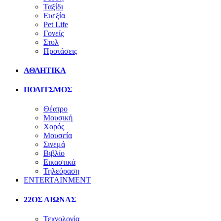
Ταξίδι
Ευεξία
Pet Life
Γονείς
Στυλ
Προτάσεις
ΑΘΛΗΤΙΚΑ
ΠΟΛΙΤΣΜΟΣ
Θέατρο
Μουσική
Χορός
Μουσεία
Σινεμά
Βιβλίο
Εικαστικά
Τηλεόραση
ENTERTAINMENT
22ΟΣ ΑΙΩΝΑΣ
Τεχνολογία