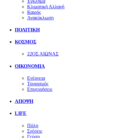
Έγκλημα
Κλιματική Αλλαγή
Καιρός
Ανακύκλωση
ΠΟΛΙΤΙΚΗ
ΚΟΣΜΟΣ
22ΟΣ ΑΙΩΝΑΣ
ΟΙΚΟΝΟΜΙΑ
Ενέργεια
Τουρισμός
Επιχειρήσεις
ΑΠΟΨΗ
LIFE
Πόλη
Σχέσεις
Γεύση