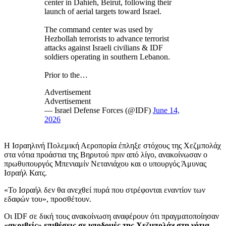
center in Dahieh, Beirut, following their
launch of aerial targets toward Israel.
The command center was used by
Hezbollah terrorists to advance terrorist
attacks against Israeli civilians & IDF
soldiers operating in southern Lebanon.
Prior to the…
Advertisement
Advertisement
— Israel Defense Forces (@IDF)
June 14,
2026
Η Ισραηλινή Πολεμική Αεροπορία έπληξε στόχους της Χεζμπολάχ
στα νότια προάστια της Βηρυτού πριν από λίγο, ανακοίνωσαν ο
πρωθυπουργός Μπενιαμίν Νετανιάχου και ο υπουργός Άμυνας
Ισραήλ Κατς.
«Το Ισραήλ δεν θα ανεχθεί πυρά που στρέφονται εναντίον των
εδαφών του», προσθέτουν.
Οι IDF σε δική τους ανακοίνωση αναφέρουν ότι πραγματοποίησαν
«ακριβείς» επιθέσεις σε υποδομές της Χεζμπολάχ στη νότια