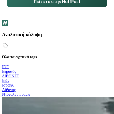
Πείτε το στην HuffPost
Αναλυτική κάλυψη
Όλα τα σχετικά tags
IDF
Βηρυτός
ΔΙΕΘΝΕΣ
Ιράν
Ισραήλ
Λίβανος
Ντόναλντ Τραμπ