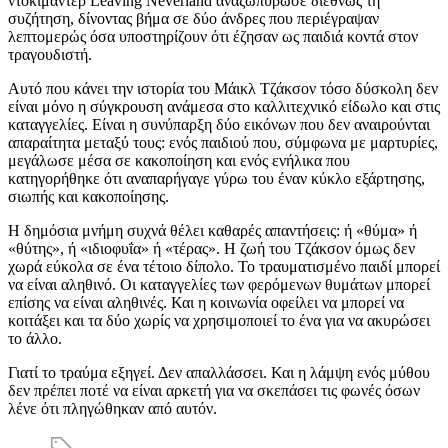
ντοκιμαντέρ Leaving Neverland αναζωπύρωσε διεθνώς τη
συζήτηση, δίνοντας βήμα σε δύο άνδρες που περιέγραψαν
λεπτομερώς όσα υποστηρίζουν ότι έζησαν ως παιδιά κοντά στον
τραγουδιστή.
Αυτό που κάνει την ιστορία του Μάικλ Τζάκσον τόσο δύσκολη δεν
είναι μόνο η σύγκρουση ανάμεσα στο καλλιτεχνικό είδωλο και στις
καταγγελίες. Είναι η συνύπαρξη δύο εικόνων που δεν αναιρούνται
απαραίτητα μεταξύ τους: ενός παιδιού που, σύμφωνα με μαρτυρίες,
μεγάλωσε μέσα σε κακοποίηση και ενός ενήλικα που
κατηγορήθηκε ότι αναπαρήγαγε γύρω του έναν κύκλο εξάρτησης,
σιωπής και κακοποίησης.
Η δημόσια μνήμη συχνά θέλει καθαρές απαντήσεις: ή «θύμα» ή
«θύτης», ή «ιδιοφυΐα» ή «τέρας». Η ζωή του Τζάκσον όμως δεν
χωρά εύκολα σε ένα τέτοιο δίπολο. Το τραυματισμένο παιδί μπορεί
να είναι αληθινό. Οι καταγγελίες των φερόμενων θυμάτων μπορεί
επίσης να είναι αληθινές. Και η κοινωνία οφείλει να μπορεί να
κοιτάξει και τα δύο χωρίς να χρησιμοποιεί το ένα για να ακυρώσει
το άλλο.
Γιατί το τραύμα εξηγεί. Δεν απαλλάσσει. Και η λάμψη ενός μύθου
δεν πρέπει ποτέ να είναι αρκετή για να σκεπάσει τις φωνές όσων
λένε ότι πληγώθηκαν από αυτόν.