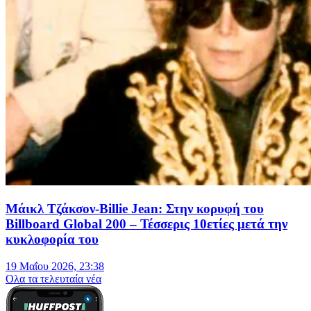
Μάικλ Τζάκσον-Billie Jean: Στην κορυφή του
Billboard Global 200 – Τέσσερις 10ετίες μετά την
κυκλοφορία του
19 Μαΐου 2026, 23:38
Oλα τα τελευταία νέα