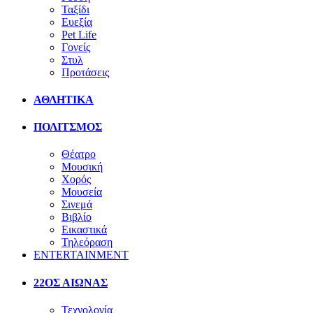
Ταξίδι
Ευεξία
Pet Life
Γονείς
Στυλ
Προτάσεις
ΑΘΛΗΤΙΚΑ
ΠΟΛΙΤΣΜΟΣ
Θέατρο
Μουσική
Χορός
Μουσεία
Σινεμά
Βιβλίο
Εικαστικά
Τηλεόραση
ENTERTAINMENT
22ΟΣ ΑΙΩΝΑΣ
Τεχνολογία