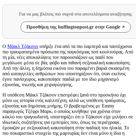
Για να μας βλέπεις πιο συχνά στα αποτελέσματα αναζήτησης
Προσθήκη της huffingtonpost.gr στην Google
Ο
Μάικλ Τζάκσον
υπήρξε ένα από τα πιο λαμπερά και ταυτόχρονα
πιο τραυματισμένα πρόσωπα της παγκόσμιας ποπ κουλτούρας. Από
τη μία, νέες αποκαλύψεις τον παρουσιάζουν ως παιδί που
μεγάλωσε μέσα σε βία, φόβο και πιθανή σεξουαλική κακοποίηση.
Από την άλλη, η δημόσια εικόνα του παραμένει βαριά σκιασμένη
από καταγγελίες ανθρώπων που υποστηρίζουν ότι, όταν εκείνος
έγινε πανίσχυρος, κακοποίησε παιδιά με τον ίδιο μηχανισμό
εξουσίας, σιωπής και χειραγώγησης.
Η υπόθεση Μάικλ Τζάκσον επιστρέφει ξανά στο προσκήνιο όχι
μόνο ως ιστορία ενός καλλιτέχνη, αλλά ως υπόθεση τραύματος,
εξουσίας και δημόσιας μνήμης. Ο βραβευμένος με Emmy
παραγωγός Τζέφρι Μαρκ, ο οποίος κινήθηκε για χρόνια στον
κύκλο του τραγουδιστή, υποστηρίζει ότι ο Τζάκσον είχε μιλήσει σε
ιδιωτικές συζητήσεις για εμπειρίες που, όπως τις περιέγραφε,
έμοιαζαν με σεξουαλική κακοποίηση στην παιδική του ηλικία. Το
πιο σοκαριστικό στοιχείο της μαρτυρίας δεν είναι μόνο η ίδια η