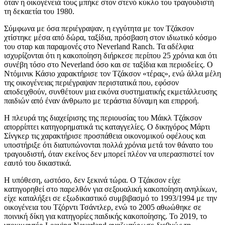
όταν η οικογένειά τους μπήκε στον στενό κύκλο του τραγουδιστή
τη δεκαετία του 1980.
Σύμφωνα με όσα περιέγραψαν, η εγγύτητα με τον Τζάκσον
χτίστηκε μέσα από δώρα, ταξίδια, πρόσβαση στον ιδιωτικό κόσμο
του σταρ και παραμονές στο Neverland Ranch. Τα αδέλφια
ισχυρίζονται ότι η κακοποίηση διήρκεσε περίπου 25 χρόνια και ότι
συνέβη τόσο στο Neverland όσο και σε ταξίδια και περιοδείες. Ο
Ντόμινικ Κάσιο χαρακτήρισε τον Τζάκσον «τέρας», ενώ άλλα μέλη
της οικογένειας περιέγραψαν περιστατικά που, εφόσον
αποδειχθούν, συνθέτουν μια εικόνα συστηματικής εκμετάλλευσης
παιδιών από έναν άνθρωπο με τεράστια δύναμη και επιρροή.
Η πλευρά της διαχείρισης της περιουσίας του Μάικλ Τζάκσον
απορρίπτει κατηγορηματικά τις καταγγελίες. Ο δικηγόρος Μάρτι
Σίνγκερ τις χαρακτήρισε προσπάθεια οικονομικού οφέλους και
υποστήριξε ότι διατυπώνονται πολλά χρόνια μετά τον θάνατο του
τραγουδιστή, όταν εκείνος δεν μπορεί πλέον να υπερασπιστεί τον
εαυτό του δικαστικά.
Η υπόθεση, ωστόσο, δεν ξεκινά τώρα. Ο Τζάκσον είχε
κατηγορηθεί στο παρελθόν για σεξουαλική κακοποίηση ανηλίκων,
είχε καταλήξει σε εξωδικαστικό συμβιβασμό το 1993/1994 με την
οικογένεια του Τζόρντι Τσάντλερ, ενώ το 2005 αθωώθηκε σε
ποινική δίκη για κατηγορίες παιδικής κακοποίησης. Το 2019, το