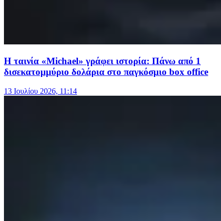
Η ταινία «Michael» γράφει ιστορία: Πάνω από 1
δισεκατομμύριο δολάρια στο παγκόσμιο box office
13 Ιουλίου 2026, 11:14