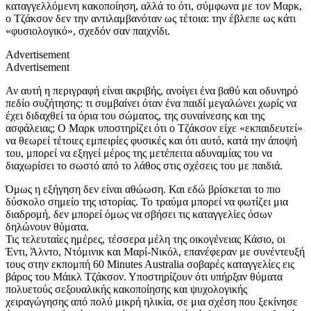
καταγγελλόμενη κακοποίηση, αλλά το ότι, σύμφωνα με τον Μαρκ,
ο Τζάκσον δεν την αντιλαμβανόταν ως τέτοια: την έβλεπε ως κάτι
«φυσιολογικό», σχεδόν σαν παιχνίδι.
Advertisement
Advertisement
Αν αυτή η περιγραφή είναι ακριβής, ανοίγει ένα βαθύ και οδυνηρό
πεδίο συζήτησης: τι συμβαίνει όταν ένα παιδί μεγαλώνει χωρίς να
έχει διδαχθεί τα όρια του σώματος, της συναίνεσης και της
ασφάλειας; Ο Μαρκ υποστηρίζει ότι ο Τζάκσον είχε «εκπαιδευτεί»
να θεωρεί τέτοιες εμπειρίες φυσικές και ότι αυτό, κατά την άποψή
του, μπορεί να εξηγεί μέρος της μετέπειτα αδυναμίας του να
διαχωρίσει το σωστό από το λάθος στις σχέσεις του με παιδιά.
Όμως η εξήγηση δεν είναι αθώωση. Και εδώ βρίσκεται το πιο
δύσκολο σημείο της ιστορίας. Το τραύμα μπορεί να φωτίζει μια
διαδρομή, δεν μπορεί όμως να σβήσει τις καταγγελίες όσων
δηλώνουν θύματα.
Τις τελευταίες ημέρες, τέσσερα μέλη της οικογένειας Κάσιο, οι
Έντι, Άλντο, Ντόμινικ και Μαρί-Νικόλ, επανέφεραν με συνέντευξή
τους στην εκπομπή 60 Minutes Australia σοβαρές καταγγελίες εις
βάρος του Μάικλ Τζάκσον. Υποστηρίζουν ότι υπήρξαν θύματα
πολυετούς σεξουαλικής κακοποίησης και ψυχολογικής
χειραγώγησης από πολύ μικρή ηλικία, σε μια σχέση που ξεκίνησε