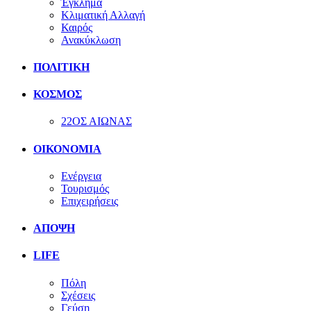
Έγκλημα
Κλιματική Αλλαγή
Καιρός
Ανακύκλωση
ΠΟΛΙΤΙΚΗ
ΚΟΣΜΟΣ
22ΟΣ ΑΙΩΝΑΣ
ΟΙΚΟΝΟΜΙΑ
Ενέργεια
Τουρισμός
Επιχειρήσεις
ΑΠΟΨΗ
LIFE
Πόλη
Σχέσεις
Γεύση