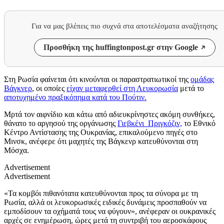
Για να μας βλέπεις πιο συχνά στα αποτελέσματα αναζήτησης
Προσθήκη της huffingtonpost.gr στην Google
Στη Ρωσία φαίνεται ότι κινούνται οι παραστρατιωτικοί της
ομάδας
Βάγκνερ
, οι οποίες
είχαν μεταφερθεί στη Λευκορωσία
μετά το
αποτυχημένο πραξικόπημα κατά του Πούτιν.
Μρτά τον αιφνίδιο και κάτω από αδιευκρίνηστες ακόμη συνθήκες,
θάνατο το αργησού της οργάνωσης
Γιεβκένι Πριγκόζιν,
το Εθνικό
Κέντρο Αντίστασης της Ουκρανίας, επικαλούμενο πηγές στο
Μινσκ, ανέφερε ότι μαχητές της Βάγκενρ κατευθύνονται στη
Μόσχα.
Advertisement
Advertisement
«Τα κομβόι πιθανότατα κατευθύνονται προς τα σύνορα με τη
Ρωσία, αλλά οι λευκορωσικές ειδικές δυνάμεις προσπαθούν να
εμποδίσουν τα οχήματά τους να φύγουν», ανέφεραν οι ουκρανικές
αρχές σε ενημέρωση, ώρες μετά τη συντριβή του αεροσκάφους