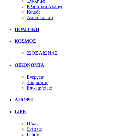
Έγκλημα
Κλιματική Αλλαγή
Καιρός
Ανακύκλωση
ΠΟΛΙΤΙΚΗ
ΚΟΣΜΟΣ
22ΟΣ ΑΙΩΝΑΣ
ΟΙΚΟΝΟΜΙΑ
Ενέργεια
Τουρισμός
Επιχειρήσεις
ΑΠΟΨΗ
LIFE
Πόλη
Σχέσεις
Γεύση