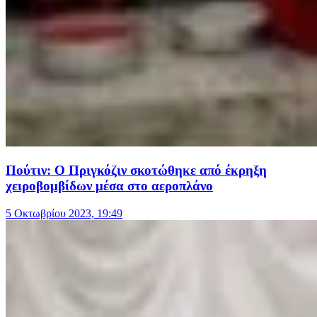
Πούτιν: Ο Πριγκόζιν σκοτώθηκε από έκρηξη
χειροβομβίδων μέσα στο αεροπλάνο
5 Οκτωβρίου 2023, 19:49