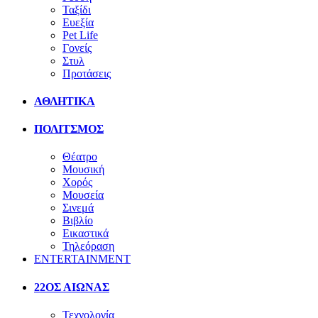
Ταξίδι
Ευεξία
Pet Life
Γονείς
Στυλ
Προτάσεις
ΑΘΛΗΤΙΚΑ
ΠΟΛΙΤΣΜΟΣ
Θέατρο
Μουσική
Χορός
Μουσεία
Σινεμά
Βιβλίο
Εικαστικά
Τηλεόραση
ENTERTAINMENT
22ΟΣ ΑΙΩΝΑΣ
Τεχνολογία