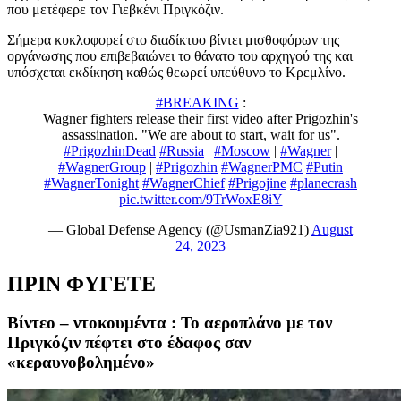
που μετέφερε τον Γιεβκένι Πριγκόζιν.
Σήμερα κυκλοφορεί στο διαδίκτυο βίντει μισθοφόρων της
οργάνωσης που επιβεβαιώνει το θάνατο του αρχηγού της και
υπόσχεται εκδίκηση καθώς θεωρεί υπεύθυνο το Κρεμλίνο.
#BREAKING
:
Wagner fighters release their first video after Prigozhin's
assassination. "We are about to start, wait for us".
#PrigozhinDead
#Russia
|
#Moscow
|
#Wagner
|
#WagnerGroup
|
#Prigozhin
#WagnerPMC
#Putin
#WagnerTonight
#WagnerChief
#Prigojine
#planecrash
pic.twitter.com/9TrWoxE8iY
— Global Defense Agency (@UsmanZia921)
August
24, 2023
ΠΡΙΝ ΦΥΓΕΤΕ
Bίντεο – ντοκουμέντα : Το αεροπλάνο με τον
Πριγκόζιν πέφτει στο έδαφος σαν
«κεραυνοβολημένο»