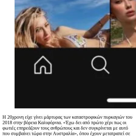
Η 20χρονη είχε γίνει μάρτυρας των καταστροφικών πυρκαγιών του
2018 στην βόρεια Καλιφόρνια. «Έχω δει από πρώτο χέρι πως οι
φωτιές επηρεάζουν τους ανθρώπους και δεν συγκρίνεται με αυτό
που συμβαίνει τώρα στην Αυστραλία», όπου έχουν μετατραπεί σε