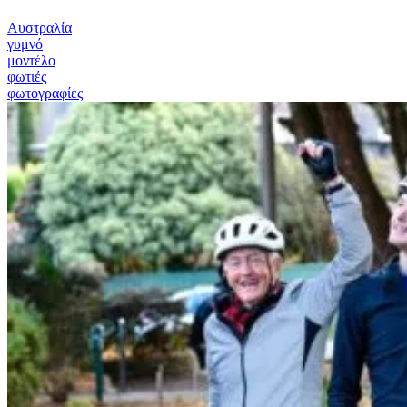
Αυστραλία
γυμνό
μοντέλο
φωτιές
φωτογραφίες