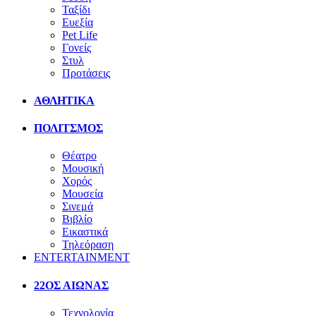
Ταξίδι
Ευεξία
Pet Life
Γονείς
Στυλ
Προτάσεις
ΑΘΛΗΤΙΚΑ
ΠΟΛΙΤΣΜΟΣ
Θέατρο
Μουσική
Χορός
Μουσεία
Σινεμά
Βιβλίο
Εικαστικά
Τηλεόραση
ENTERTAINMENT
22ΟΣ ΑΙΩΝΑΣ
Τεχνολογία