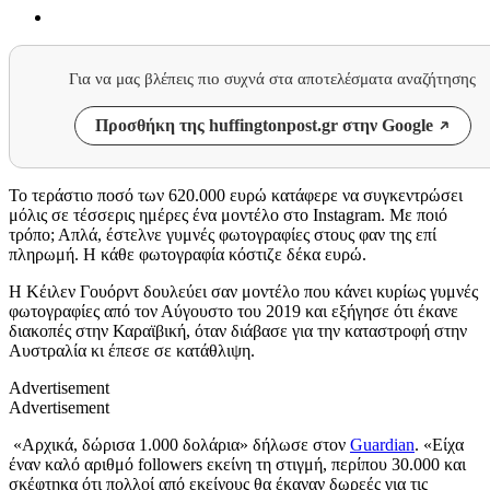
Για να μας βλέπεις πιο συχνά στα αποτελέσματα αναζήτησης
Προσθήκη της huffingtonpost.gr στην Google
Το τεράστιο ποσό των 620.000 ευρώ κατάφερε να συγκεντρώσει
μόλις σε τέσσερις ημέρες ένα μοντέλο στο Instagram. Με ποιό
τρόπο; Απλά, έστελνε γυμνές φωτογραφίες στους φαν της επί
πληρωμή. Η κάθε φωτογραφία κόστιζε δέκα ευρώ.
Η Κέιλεν Γουόρντ δουλεύει σαν μοντέλο που κάνει κυρίως γυμνές
φωτογραφίες από τον Αύγουστο του 2019 και εξήγησε ότι έκανε
διακοπές στην Καραϊβική, όταν διάβασε για την καταστροφή στην
Αυστραλία κι έπεσε σε κατάθλιψη.
Advertisement
Advertisement
«Αρχικά, δώρισα 1.000 δολάρια» δήλωσε στον
Guardian
. «Είχα
έναν καλό αριθμό followers εκείνη τη στιγμή, περίπου 30.000 και
σκέφτηκα ότι πολλοί από εκείνους θα έκαναν δωρεές για τις