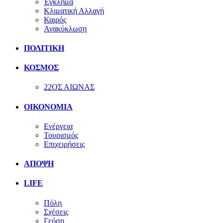
Έγκλημα
Κλιματική Αλλαγή
Καιρός
Ανακύκλωση
ΠΟΛΙΤΙΚΗ
ΚΟΣΜΟΣ
22ΟΣ ΑΙΩΝΑΣ
ΟΙΚΟΝΟΜΙΑ
Ενέργεια
Τουρισμός
Επιχειρήσεις
ΑΠΟΨΗ
LIFE
Πόλη
Σχέσεις
Γεύση