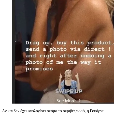
Αν και δεν έχει υπολογίσει ακόμα το ακριβές ποσό, η Γουάρντ