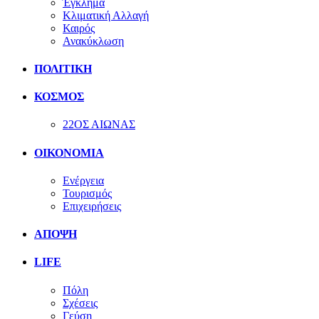
Έγκλημα
Κλιματική Αλλαγή
Καιρός
Ανακύκλωση
ΠΟΛΙΤΙΚΗ
ΚΟΣΜΟΣ
22ΟΣ ΑΙΩΝΑΣ
ΟΙΚΟΝΟΜΙΑ
Ενέργεια
Τουρισμός
Επιχειρήσεις
ΑΠΟΨΗ
LIFE
Πόλη
Σχέσεις
Γεύση