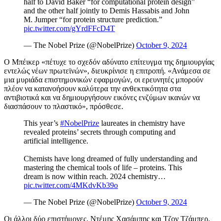
half to David Baker “for computational protein design”
and the other half jointly to Demis Hassabis and John
M. Jumper “for protein structure prediction.”
pic.twitter.com/gYrdFFcD4T
— The Nobel Prize (@NobelPrize)
October 9, 2024
Ο Μπέικερ «πέτυχε το σχεδόν αδύνατο επίτευγμα της δημιουργίας
εντελώς νέων πρωτεϊνών», διευκρίνισε η επιτροπή. «Ανάμεσα σε
μια μυριάδα επιστημονικών εφαρμογών, οι ερευνητές μπορούν
πλέον να κατανοήσουν καλύτερα την ανθεκτικότητα στα
αντιβιοτικά και να δημιουργήσουν εικόνες ενζύμων ικανών να
διασπάσουν το πλαστικό», πρόσθεσε.
This year’s
#NobelPrize
laureates in chemistry have
revealed proteins’ secrets through computing and
artificial intelligence.
Chemists have long dreamed of fully understanding and
mastering the chemical tools of life – proteins. This
dream is now within reach. 2024 chemistry…
pic.twitter.com/4MKdvKb39o
— The Nobel Prize (@NobelPrize)
October 9, 2024
Οι άλλοι δύο επιστήμονες, Ντέμης Χασάμπης και Τζον Τζάμπερ,