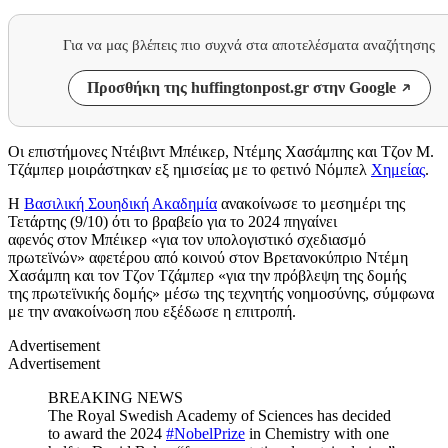
Για να μας βλέπεις πιο συχνά στα αποτελέσματα αναζήτησης
Προσθήκη της huffingtonpost.gr στην Google
Οι επιστήμονες Ντέιβιντ Μπέικερ, Ντέμης Χασάμπης και Τζον Μ.
Τζάμπερ μοιράστηκαν εξ ημισείας με το φετινό Νόμπελ
Χημείας
.
Η
Βασιλική Σουηδική Ακαδημία
ανακοίνωσε το μεσημέρι της
Τετάρτης (9/10) ότι το βραβείο για το 2024 πηγαίνει
αφενός στον Μπέικερ «για τον υπολογιστικό σχεδιασμό
πρωτεϊνών» αφετέρου από κοινού στον Βρετανοκύπριο Ντέμη
Χασάμπη και τον Τζον Τζάμπερ «για την πρόβλεψη της δομής
της πρωτεϊνικής δομής» μέσω της τεχνητής νοημοσύνης, σύμφωνα
με την ανακοίνωση που εξέδωσε η επιτροπή.
Advertisement
Advertisement
BREAKING NEWS
The Royal Swedish Academy of Sciences has decided
to award the 2024
#NobelPrize
in Chemistry with one