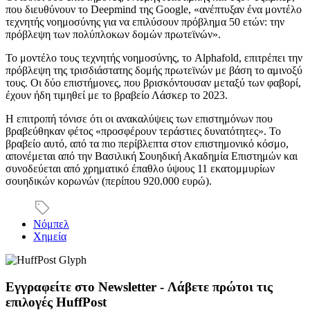
που διευθύνουν το Deepmind της Google, «ανέπτυξαν ένα μοντέλο
τεχνητής νοημοσύνης για να επιλύσουν πρόβλημα 50 ετών: την
πρόβλεψη των πολύπλοκων δομών πρωτεϊνών».
Το μοντέλο τους τεχνητής νοημοσύνης, το Alphafold, επιτρέπει την
πρόβλεψη της τρισδιάστατης δομής πρωτεϊνών με βάση το αμινοξύ
τους. Οι δύο επιστήμονες, που βρισκόντουσαν μεταξύ των φαβορί,
έχουν ήδη τιμηθεί με το βραβείο Λάσκερ το 2023.
Η επιτροπή τόνισε ότι οι ανακαλύψεις των επιστημόνων που
βραβεύθηκαν φέτος «προσφέρουν τεράστιες δυνατότητες». Το
βραβείο αυτό, από τα πιο περίβλεπτα στον επιστημονικό κόσμο,
απονέμεται από την Βασιλική Σουηδική Ακαδημία Επιστημών και
συνοδεύεται από χρηματικό έπαθλο ύψους 11 εκατομμυρίων
σουηδικών κορωνών (περίπου 920.000 ευρώ).
Νόμπελ
Χημεία
Εγγραφείτε στο Newsletter - Λάβετε πρώτοι τις
επιλογές HuffPost