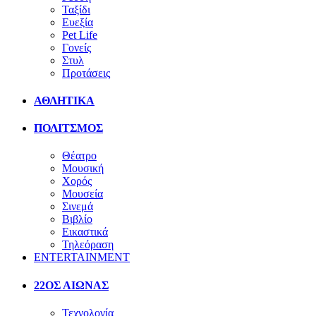
Ταξίδι
Ευεξία
Pet Life
Γονείς
Στυλ
Προτάσεις
ΑΘΛΗΤΙΚΑ
ΠΟΛΙΤΣΜΟΣ
Θέατρο
Μουσική
Χορός
Μουσεία
Σινεμά
Βιβλίο
Εικαστικά
Τηλεόραση
ENTERTAINMENT
22ΟΣ ΑΙΩΝΑΣ
Τεχνολογία