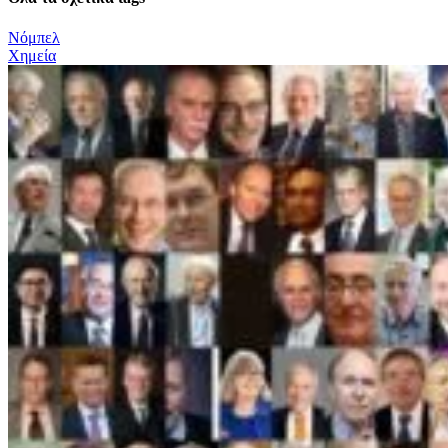
Νόμπελ
Χημεία