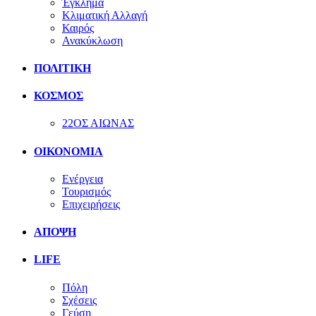
Έγκλημα
Κλιματική Αλλαγή
Καιρός
Ανακύκλωση
ΠΟΛΙΤΙΚΗ
ΚΟΣΜΟΣ
22ΟΣ ΑΙΩΝΑΣ
ΟΙΚΟΝΟΜΙΑ
Ενέργεια
Τουρισμός
Επιχειρήσεις
ΑΠΟΨΗ
LIFE
Πόλη
Σχέσεις
Γεύση