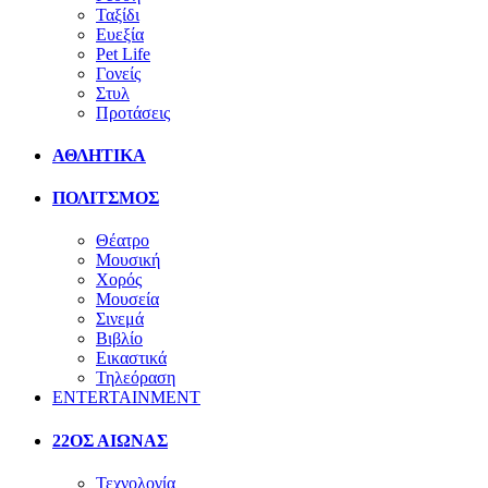
Ταξίδι
Ευεξία
Pet Life
Γονείς
Στυλ
Προτάσεις
ΑΘΛΗΤΙΚΑ
ΠΟΛΙΤΣΜΟΣ
Θέατρο
Μουσική
Χορός
Μουσεία
Σινεμά
Βιβλίο
Εικαστικά
Τηλεόραση
ENTERTAINMENT
22ΟΣ ΑΙΩΝΑΣ
Τεχνολογία