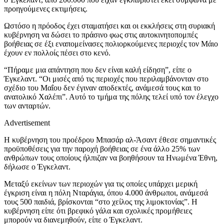
προηγούμενες εκτιμήσεις.
Ωστόσο η πρόοδος έχει σταματήσει και οι εκκλήσεις στη συριακή
κυβέρνηση να δώσει το πράσινο φως στις αυτοκινητοπομπές
βοήθειας σε έξι εναπομείνασες πολιορκούμενες περιοχές τον Μάιο
έχουν εν πολλοίς πέσει στο κενό.
“Πήραμε μια απάντηση που δεν είναι καλή είδηση”, είπε ο
Έγκελαντ. “Οι μισές από τις περιοχές που περιλαμβάνονταν στο
σχέδιο του Μαΐου δεν έγιναν αποδεκτές, ανάμεσά τους και το
ανατολικό Χαλέπι”. Αυτό το τμήμα της πόλης τελεί υπό τον έλεγχο
των ανταρτών.
Advertisement
Η κυβέρνηση του προέδρου Μπασάρ αλ-Άσαντ έθεσε σημαντικές
προϋποθέσεις για την παροχή βοήθειας σε ένα άλλο 25% των
ανθρώπων τους οποίους ήλπιζαν να βοηθήσουν τα Ηνωμένα Έθνη,
δήλωσε ο Έγκελαντ.
Μεταξύ εκείνων των περιοχών για τις οποίες υπάρχει μερική
έγκριση είναι η πόλη Νταράγια, όπου 4.000 άνθρωποι, ανάμεσά
τους 500 παιδιά, βρίσκονται “στο χείλος της λιμοκτονίας”. Η
κυβέρνηση είπε ότι βρεφικό γάλα και σχολικές προμήθειες
μπορούν να διανεμηθούν, είπε ο Έγκελαντ.