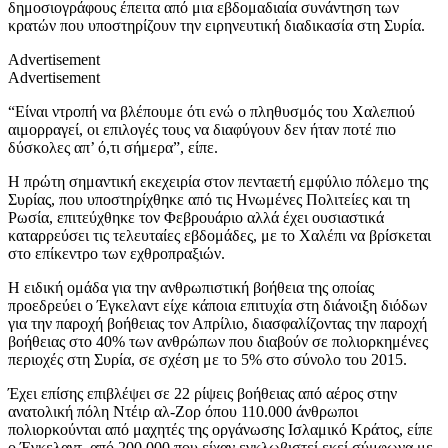
δημοσιογράφους έπειτα από μια εβδομαδιαία συνάντηση των
κρατών που υποστηρίζουν την ειρηνευτική διαδικασία στη Συρία.
Advertisement
Advertisement
“Είναι ντροπή να βλέπουμε ότι ενώ ο πληθυσμός του Χαλεπιού
αιμορραγεί, οι επιλογές τους να διαφύγουν δεν ήταν ποτέ πιο
δύσκολες απ’ ό,τι σήμερα”, είπε.
Η πρώτη σημαντική εκεχειρία στον πενταετή εμφύλιο πόλεμο της
Συρίας, που υποστηρίχθηκε από τις Ηνωμένες Πολιτείες και τη
Ρωσία, επιτεύχθηκε τον Φεβρουάριο αλλά έχει ουσιαστικά
καταρρεύσει τις τελευταίες εβδομάδες, με το Χαλέπι να βρίσκεται
στο επίκεντρο των εχθροπραξιών.
Η ειδική ομάδα για την ανθρωπιστική βοήθεια της οποίας
προεδρεύει ο Έγκελαντ είχε κάποια επιτυχία στη διάνοιξη διόδων
για την παροχή βοήθειας τον Απρίλιο, διασφαλίζοντας την παροχή
βοήθειας στο 40% των ανθρώπων που διαβούν σε πολιορκημένες
περιοχές στη Συρία, σε σχέση με το 5% στο σύνολο του 2015.
Έχει επίσης επιβλέψει σε 22 ρίψεις βοήθειας από αέρος στην
ανατολική πόλη Ντέιρ αλ-Ζορ όπου 110.000 άνθρωποι
πολιορκούνται από μαχητές της οργάνωσης Ισλαμικό Κράτος, είπε
ο Έγκελαντ, από 200.000 που είχαν εγκλωβιστεί εκεί σύμφωνα με