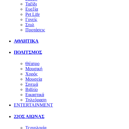
Ταξίδι
Ευεξία
Pet Life
Γονείς
Στυλ
Προτάσεις
ΑΘΛΗΤΙΚΑ
ΠΟΛΙΤΣΜΟΣ
Θέατρο
Μουσική
Χορός
Μουσεία
Σινεμά
Βιβλίο
Εικαστικά
Τηλεόραση
ENTERTAINMENT
22ΟΣ ΑΙΩΝΑΣ
Τεχνολογία