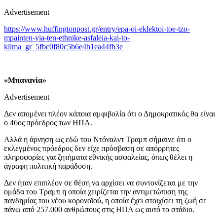
Advertisement
https://www.huffingtonpost.gr/entry/epa-oi-eklektoi-toe-tzo-
mpainten-yia-ten-ethnike-asfaleia-kai-to-
klima_gr_5fbc0f80c5b6e4b1ea44fb3e
«Μπανανία»
Advertisement
Δεν απομένει πλέον κάποια αμφιβολία ότι ο Δημοκρατικός θα είναι
ο 46ος πρόεδρος των ΗΠΑ.
Αλλά η άρνηση ως εδώ του Ντόναλντ Τραμπ σήμαινε ότι ο
εκλεγμένος πρόεδρος δεν είχε πρόσβαση σε απόρρητες
πληροφορίες για ζητήματα εθνικής ασφαλείας, όπως θέλει η
άγραφη πολιτική παράδοση.
Δεν ήταν επιπλέον σε θέση να αρχίσει να συντονίζεται με την
ομάδα του Τραμπ η οποία χειρίζεται την αντιμετώπιση της
πανδημίας του νέου κορονοϊού, η οποία έχει στοιχίσει τη ζωή σε
πάνω από 257.000 ανθρώπους στις ΗΠΑ ως αυτό το στάδιο.