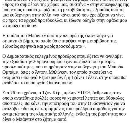
«προς το συμφέρον της χώρας μας, συστήνω» στην επικεφαλής της
υπηρεσίας η οποία χειρίζεται τη μεταβίβαση της εξουσίας από τη
μια κυβέρνηση στην άλλη «να κάνει αυτό που χρειάζεται να γίνει
ως προς τα αρχικά πρωτόκολλα, κι έδωσα οδηγία στην ομάδα μου
να πράξει το ίδιο».
Η ομάδα του Μπάιντεν από την πλευρά της έκανε λόγο για
σημαντικό βήμα, το οποίο θα επιτρέψει «την μεταβίβαση της
εξουσίας ειρηνικά και χωρίς προσκόμματα».
Ο Δημοκρατικός εκλεγμένος πρόεδρος ετοιμάζεται να αναλάβει
την εξουσία την 20ή Ιανουαρίου έχοντας δίπλα του έμπειρες
προσωπικότητες, που υπηρέτησαν στην κυβέρνηση του Μπαράκ
Ομπάμα, όπως ο Άντονι Μπλίνκεν, τον οποίο σκοπεύει να
ονομάσει υπουργό Εξωτερικών, ή η Τζάνετ Γέλεν, στην οποία θα
αναθέσει το υπουργείο Οικονομικών.
Στα 76 του χρόνια, ο Τζον Κέρι, πρώην ΥΠΕΞ, άνθρωπος στον
οποίο ανατέθηκε πολλές φορές να χειριστεί λεπτές και δύσκολες
αποστολές, θα κάνει την επιστροφή του στην Ουάσινγκτον για να
αναλάβει ειδικός επιτετραμμένος του προέδρου αρμόδιος για την
αντιμετώπιση της κλιματικής αλλαγής, ένδειξη της βαρύτητας που
δίνει ο Μπάιντεν στο ζήτημα αυτό.