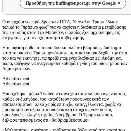
Προσθήκη της huffingtonpost.gr στην Google
Ο απερχόμενος πρόεδρος των ΗΠΑ, Ντόναλντ Τραμπ έδωσε
τελικά το ”πράσινο φως” για να αρχίσει η διαδικασία μεταβίβασης
της εξουσίας στον Τζο Μπάιντεν, ο οποίος έχει αρχίσει ήδη, τις
διεργασίες για τον σχηματισμό κυβέρνησης.
Η απόφαση ήρθε μετά από δύο και πλέον εβδομάδες, διάστημα
κατά το οποίο ο Τραμπ αρνιόταν πεισματικά να αποδεχθεί την ήττα
του και να εκκινήσει τις προβλεπόμενες διαδικασίες. Ακόμη και
τώρα, απέφυγε να αναγνωρίσει καθαρά τη νίκη του υποψηφίου των
Δημοκρατικών.
Advertisement
Advertisement
Υποσχέθηκε, μέσω Twitter, να συνεχίσει τον «δίκαιο αγώνα» του,
καθώς οι δικηγόροι του καταθέτουν προσφυγές κατά των
αποτελεσμάτων -αλλά χωρίς επιτυχία, καταγγέλλοντα, χωρίς να
προσκομίζουν αξιόπιστα αποδεικτικά στοιχεία, νοθεία στις
προεδρικές εκλογές της 3ης Νοεμβρίου. Ο Τραμπ ωστόσο,
δήλωσε πεπεισμένος ότι «θα θριαμβεύσουμε».
«Μολαταύτα», συνέχισε, μοιάζοντας να βάζει νερό στο κρασί του,