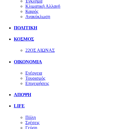
Έγκλημα
Κλιματική Αλλαγή
Καιρός
Ανακύκλωση
ΠΟΛΙΤΙΚΗ
ΚΟΣΜΟΣ
22ΟΣ ΑΙΩΝΑΣ
ΟΙΚΟΝΟΜΙΑ
Ενέργεια
Τουρισμός
Επιχειρήσεις
ΑΠΟΨΗ
LIFE
Πόλη
Σχέσεις
Γεύση