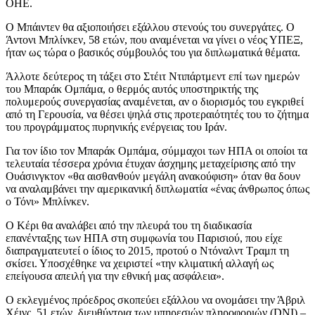
ΟΗΕ.
Ο Μπάιντεν θα αξιοποιήσει εξάλλου στενούς του συνεργάτες. Ο
Άντονι Μπλίνκεν, 58 ετών, που αναμένεται να γίνει ο νέος ΥΠΕΞ,
ήταν ως τώρα ο βασικός σύμβουλός του για διπλωματικά θέματα.
Άλλοτε δεύτερος τη τάξει στο Στέιτ Ντιπάρτμεντ επί των ημερών
του Μπαράκ Ομπάμα, ο θερμός αυτός υποστηρικτής της
πολυμερούς συνεργασίας αναμένεται, αν ο διορισμός του εγκριθεί
από τη Γερουσία, να θέσει ψηλά στις προτεραιότητές του το ζήτημα
του προγράμματος πυρηνικής ενέργειας του Ιράν.
Για τον ίδιο τον Μπαράκ Ομπάμα, σύμμαχοι των ΗΠΑ οι οποίοι τα
τελευταία τέσσερα χρόνια έτυχαν άσχημης μεταχείρισης από την
Ουάσινγκτον «θα αισθανθούν μεγάλη ανακούφιση» όταν θα δουν
να αναλαμβάνει την αμερικανική διπλωματία «ένας άνθρωπος όπως
ο Τόνι» Μπλίνκεν.
Ο Κέρι θα αναλάβει από την πλευρά του τη διαδικασία
επανένταξης των ΗΠΑ στη συμφωνία του Παρισιού, που είχε
διαπραγματευτεί ο ίδιος το 2015, προτού ο Ντόναλντ Τραμπ τη
σκίσει. Υποσχέθηκε να χειριστεί «την κλιματική αλλαγή ως
επείγουσα απειλή για την εθνική μας ασφάλεια».
Ο εκλεγμένος πρόεδρος σκοπεύει εξάλλου να ονομάσει την Άβριλ
Χέινς, 51 ετών, διευθύντρια των υπηρεσιών πληροφοριών (DNI) –