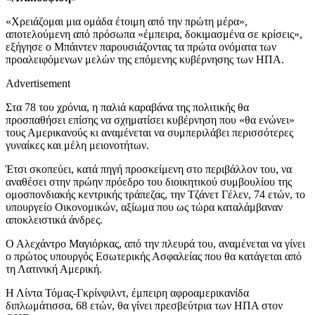
«Χρειάζομαι μια ομάδα έτοιμη από την πρώτη μέρα»,
αποτελούμενη από πρόσωπα «έμπειρα, δοκιμασμένα σε κρίσεις»,
εξήγησε ο Μπάιντεν παρουσιάζοντας τα πρώτα ονόματα των
προαλειφόμενων μελών της επόμενης κυβέρνησης των ΗΠΑ.
Advertisement
Στα 78 του χρόνια, η παλιά καραβάνα της πολιτικής θα
προσπαθήσει επίσης να σχηματίσει κυβέρνηση που «θα ενώνει»
τους Αμερικανούς κι αναμένεται να συμπεριλάβει περισσότερες
γυναίκες και μέλη μειονοτήτων.
Έτσι σκοπεύει, κατά πηγή προσκείμενη στο περιβάλλον του, να
αναθέσει στην πρώην πρόεδρο του διοικητικού συμβουλίου της
ομοσπονδιακής κεντρικής τράπεζας, την Τζάνετ Γέλεν, 74 ετών, το
υπουργείο Οικονομικών, αξίωμα που ως τώρα καταλάμβαναν
αποκλειστικά άνδρες.
Ο Αλεχάντρο Μαγιόρκας, από την πλευρά του, αναμένεται να γίνει
ο πρώτος υπουργός Εσωτερικής Ασφαλείας που θα κατάγεται από
τη Λατινική Αμερική.
Η Λίντα Τόμας-Γκρίνφιλντ, έμπειρη αφροαμερικανίδα
διπλωμάτισσα, 68 ετών, θα γίνει πρεσβεύτρια των ΗΠΑ στον