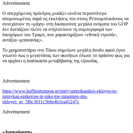
Advertisement
Ο απερχόμενος πρόεδρος μοιάζει ολοένα περισσότερο
απομονωμένος παρά τις εκκλήσεις του στους Ρεπουμπλικάνους να
συνεχίσουν τη «μάχη» στη δικαιοσύνη: μεγάλα ονόματα του GOP
δεν διστάζουν πλέον να στηλιτεύουν τη συμπεριφορά των
δικηγόρων του Τραμπ, που χαρακτηρίζουν «εθνική ντροπή»,
αντάξια «μπανανίας».
Το χρηματιστήριο στο Τόκιο σημείωνε μεγάλη άνοδο αφού έγινε
γνωστό πως ο μεγιστάνας των ακινήτων έδωσε το πράσινο φως για
να αρχίσει η διαδικασία μεταβίβασης της εξουσίας.
Advertisement
https://www.huffingtonpost.gr/entry/amerikanikes-ekloyes-to-
misiykan-epikerose-te-nike-toe-mpainten-stis-
ekloyes_gr_5fbc3011c5b6e4b1ea45247c
Advertisement
«Ανακούφιση»