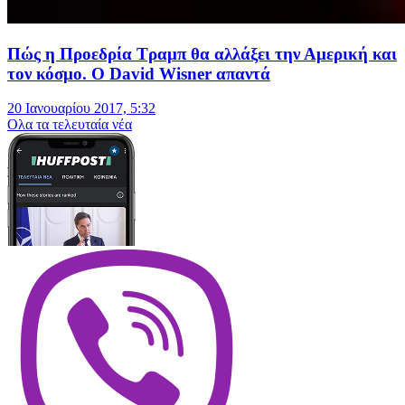
Πώς η Προεδρία Τραμπ θα αλλάξει την Αμερική και
τον κόσμο. Ο David Wisner απαντά
20 Ιανουαρίου 2017, 5:32
Oλα τα τελευταία νέα