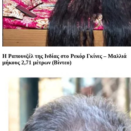
Η Ραπουνζέλ της Ινδίας στο Ρεκόρ Γκίνες – Μαλλιά
μήκους 2,71 μέτρων (Βίντεο)