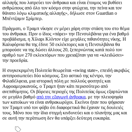
αλλαγής που λατρεύει τον άνθρακα και είναι έτοιμος να βυθίσει
ανθρώπους από όλο τον κόσμο στην φτώχεια, την πείνα και τον
θάνατο λόγω κλιματικής αλλαγής», δήλωσε στον Guardian o
Μπέντζαμιν Σρίμπερ.
Πράγματι, ο Τραμπ νίκησε εν μέρει χάρη στην στάση του στο θέμα
του άνθρακα. Πριν ο ίδιος «πάρει» την Πενσυλβάνια για ένα βαθμό
προβάδισμα, η Χίλαρι Κλίντον είχε μεγάλες πιθανότητες νίκης. Η
Καλιφόρνια θα της έδινε 50 εκλέκτορες και η Πενσυλβάνια θα
μπορούσε να της δώσει άλλους 20, ξεπερνώντας κατά πολύ τον
αριθμό των 270 εκλεκτόρων που χρειαζόταν για να «κλειδώσει»
την προεδρία.
Η συγκεκριμένη Πολιτεία θεωρείται «swing state», επειδή ακριβώς
αντιπροσωπεύει δύο κόσμους. Στο αστικό της κέντρο, την
Φιλαδέλφεια, μια ιστορική πόλη με πολλούς φοιτητές και
Αφροαμερικανούς, ο Τραμπ ήταν κάτι περισσότερο από
ανεπιθύμητος. Οι βόρειες περιοχές της Πολιτείας όμως εξαρτώνται
σε μεγάλο βαθμό
από την εξαγωγή άνθρακα
, με την πλειοψηφία
των κατοίκων να είναι ανθρακωρύχοι. Εκείνοι ήταν που ψήφισαν
τον Τραμπ υπό τον φόβο ότι διαφορετικά θα έχαναν τις δουλειές
τους. Μόνο που την ίδια στιγμή κινδυνεύει και ο πλανήτης μας και
σε αυτή την περίπτωση δεν θα υπάρξει δεύτερη ευκαιρία.