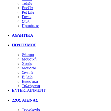
Ταξίδι
Ευεξία
Pet Life
Γονείς
Στυλ
Προτάσεις
ΑΘΛΗΤΙΚΑ
ΠΟΛΙΤΣΜΟΣ
Θέατρο
Μουσική
Χορός
Μουσεία
Σινεμά
Βιβλίο
Εικαστικά
Τηλεόραση
ENTERTAINMENT
22ΟΣ ΑΙΩΝΑΣ
Τεχνολογία