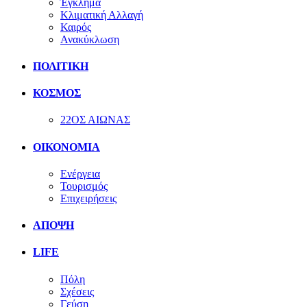
Έγκλημα
Κλιματική Αλλαγή
Καιρός
Ανακύκλωση
ΠΟΛΙΤΙΚΗ
ΚΟΣΜΟΣ
22ΟΣ ΑΙΩΝΑΣ
ΟΙΚΟΝΟΜΙΑ
Ενέργεια
Τουρισμός
Επιχειρήσεις
ΑΠΟΨΗ
LIFE
Πόλη
Σχέσεις
Γεύση