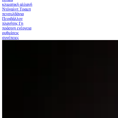
κλιματική αλλαγή
Ντόναλντ Τραμπ
πενσυλβάνια
Περιβάλλον
πλανήτης Γη
πράσινη ενέργεια
ρυθμίσεις
συνέπειες