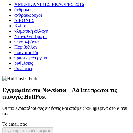
ΑΜΕΡΙΚΑΝΙΚΕΣ ΕΚΛΟΓΕΣ 2016
άνθρακας
ανθρακωρύχοι
ΔΙΕΘΝΕΣ
Κλίμα
κλιματική αλλαγή
Ντόναλντ Τραμπ
πενσυλβάνια
Περιβάλλον
πλανήτης Γη
πράσινη ενέργεια
ρυθμίσεις
συνέπειες
Εγγραφείτε στο Newsletter - Λάβετε πρώτοι τις
επιλογές HuffPost
Οι πιο ενδιαφέρουσες ειδήσεις και απόψεις καθημερινά στο e-mail
σας.
Το email σας
Εγγραφή στις ειδοποιήσεις