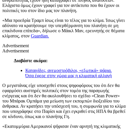
ανθρωπότητας έχουν ήδη καταγραφεί σε πλήθος αναλύσεων.
Ελάχιστα όμως έχουν γραφεί για τον αντίκτυπο που θα έχουν οι
πολιτικές του στον ίδιο μας τον πλανήτη.
«Μια προεδρία Τραμπ ίσως είναι το τέλος για το κλίμα. Ίσως γίνει
αδύνατο να κρατήσουμε την υπερθέρμανση του πλανήτη σε μη
επικίνδυνα επίπεδα», δήλωσε ο Μάικλ Μαν, ερευνητής σε θέματα
κλίματος, στον
Guardian.
Advertisement
Advertisement
Διαβάστε ακόμα:
Καταιγίδες, ανεμοστρόβιλοι, «εξωτικά» ψάρια.
Όσα έφερε στην χώρα μας η κλιματική αλλαγή
Ο μεγιστάνας είχε υποσχεθεί στους ψηφοφόρους του ότι δεν θα
εφαρμόσει αυστηρές πολιτικές στον τομέα της παραγωγής
ενέργειας και ότι δεν θα ακολουθήσει το σχέδιο «Clean Power»
του Μπάρακ Ομπάμα για μείωση των εκπομπών διοξειδίου του
άνθρακα. Αν κρατήσει την υπόσχεσή του, η συμφωνία για το κλίμα
που υπογράφηκε στο Παρίσι και έχει εγκριθεί στις ΗΠΑ θα βρεθεί
σε κίνδυνο, όπως και ο πλανήτης Γη.
«Εκατομμύρια Αμερικανοί ψήφισαν έναν αρνητή της κλιματικής