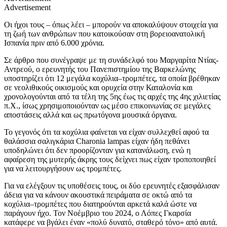
Advertisement
Οι ήχοι τους – όπως λέει – μπορούν να αποκαλύψουν στοιχεία για
τη ζωή των ανθρώπων που κατοικούσαν στη βορειοανατολική
Ισπανία πριν από 6.000 χρόνια.
Σε άρθρο που συνέγραψε με τη συνάδελφό του Μαργαρίτα Ντίας-
Αντρεού, ο ερευνητής του Πανεπιστημίου της Βαρκελώνης
υποστηρίζει ότι 12 μεγάλα κοχύλια–τρομπέτες, τα οποία βρέθηκαν
σε νεολιθικούς οικισμούς και ορυχεία στην Καταλονία και
χρονολογούνται από τα τέλη της 5ης έως τις αρχές της 4ης χιλιετίας
π.Χ., ίσως χρησιμοποιούνταν ως μέσο επικοινωνίας σε μεγάλες
αποστάσεις αλλά και ως πρωτόγονα μουσικά όργανα.
Το γεγονός ότι τα κοχύλια φαίνεται να είχαν συλλεχθεί αφού τα
θαλάσσια σαλιγκάρια Charonia lampas είχαν ήδη πεθάνει
υποδηλώνει ότι δεν προορίζονταν για κατανάλωση, ενώ η
αφαίρεση της μυτερής άκρης τους δείχνει πως είχαν τροποποιηθεί
για να λειτουργήσουν ως τρομπέτες.
Για να ελέγξουν τις υποθέσεις τους, οι δύο ερευνητές εξασφάλισαν
άδεια για να κάνουν ακουστικά πειράματα σε οκτώ από τα
κοχύλια–τρομπέτες που διατηρούνται αρκετά καλά ώστε να
παράγουν ήχο. Τον Νοέμβριο του 2024, ο Λόπες Γκαρσία
κατάφερε να βγάλει έναν «πολύ δυνατό, σταθερό τόνο» από αυτά.