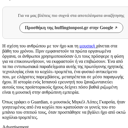
Για να μας βλέπεις πιο συχνά στα αποτελέσματα αναζήτησης
Προσθήκη της huffingtonpost.gr στην Google
Η σχέση του ανθρώπου με τον ήχο και τη
μουσική
χάνεται στα
βάθη του χρόνου. Πριν εμφανιστούν τα πρώτα οργανωμένα
όργανα, οι άνθρωποι χρησιμοποιούσαν ό,τι τους πρόσφερε η φύση
για να επικοινωνήσουν, να εκφραστούν ή να επιβιώσουν. Ένα από
τα πιο εντυπωσιακά παραδείγματα αυτής της πρωτόγονης ηχητικής
τεχνολογίας είναι το κοχύλι–τρομπέτα, ένα φυσικό αντικείμενο
που, με ελάχιστες παρεμβάσεις, μετατρέπεται σε μέσο παραγωγής
ήχου. Η ιστορία ενός Ισπανού ερευνητή που ξαναζωντανεύει
αυτούς τους προϊστορικούς ήχους δείχνει πόσο βαθιά ριζωμένη
είναι η μουσική στην ανθρώπινη εμπειρία.
Όπως γράφει ο Guardian, ο μουσικός Μιγκέλ Λόπες Γκαρσία, ήταν
γοητευμένος από ένα κοχύλι που κρατούσαν οι γονείς του στο
μπάνιο του σπιτιού τους, όταν προσπάθησε να βγάλει ήχο από οκτώ
κοχύλια-τρομπέτες.
Advertisement