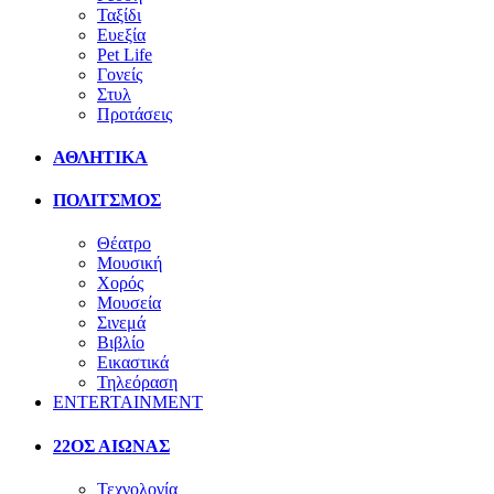
Ταξίδι
Ευεξία
Pet Life
Γονείς
Στυλ
Προτάσεις
ΑΘΛΗΤΙΚΑ
ΠΟΛΙΤΣΜΟΣ
Θέατρο
Μουσική
Χορός
Μουσεία
Σινεμά
Βιβλίο
Εικαστικά
Τηλεόραση
ENTERTAINMENT
22ΟΣ ΑΙΩΝΑΣ
Τεχνολογία