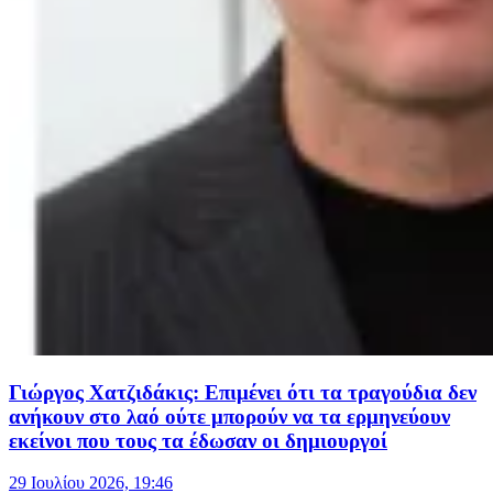
Γιώργος Χατζιδάκις: Επιμένει ότι τα τραγούδια δεν
ανήκουν στο λαό ούτε μπορούν να τα ερμηνεύουν
εκείνοι που τους τα έδωσαν οι δημιουργοί
29 Ιουλίου 2026, 19:46