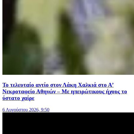
Το τελευταίο αντίο στον Λάκη Χαλκιά στο Α’
Νεκροταφείο Αθηνών – Με ηπειρώτικους ήχους το
ύστατο χαίρε
6 Αυγούστου 2026, 9:50