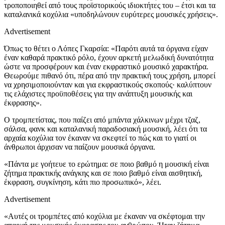
τροποποιηθεί από τους προϊστορικούς ιδιοκτήτες του – έτσι και τα
καταλανικά κοχύλια «υποδηλώνουν ευρύτερες μουσικές χρήσεις».
Advertisement
Όπως το θέτει ο Λόπες Γκαρσία: «Παρότι αυτά τα όργανα είχαν
έναν καθαρά πρακτικό ρόλο, έχουν αρκετή μελωδική δυνατότητα
ώστε να προσφέρουν και έναν εκφραστικό μουσικό χαρακτήρα.
Θεωρούμε πιθανό ότι, πέρα από την πρακτική τους χρήση, μπορεί
να χρησιμοποιούνταν και για εκφραστικούς σκοπούς· καλύπτουν
τις ελάχιστες προϋποθέσεις για την ανάπτυξη μουσικής και
έκφρασης».
Ο τρομπετίστας, που παίζει από μπάντα χάλκινων μέχρι τζαζ,
σάλσα, φανκ και καταλανική παραδοσιακή μουσική, λέει ότι τα
αρχαία κοχύλια τον έκαναν να σκεφτεί το πώς και το γιατί οι
άνθρωποι άρχισαν να παίζουν μουσικά όργανα.
«Πάντα με γοήτευε το ερώτημα: σε ποιο βαθμό η μουσική είναι
ζήτημα πρακτικής ανάγκης και σε ποιο βαθμό είναι αισθητική,
έκφραση, συγκίνηση, κάτι πιο προσωπικό», λέει.
Advertisement
«Αυτές οι τρομπέτες από κοχύλια με έκαναν να σκέφτομαι την