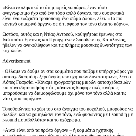
«Είναι εκπληκτικό το ότι μπορείς να πάρεις έναν τόσο
αναγνωρίσιμο ήχο από ένα τόσο απλό όργανο, που ουσιαστικά
είναι ένα ελάχιστα τροποποιημένο σώμα ζώου», λέει. «Το πιο
κοντινό σημερινό όργανο σε ό,τι αφορά τον τόνο είναι το κόρνο».
Ωστόσο, αυτός και η Ντίας-Αντρεού, καθηγήτρια έρευνας στο
Ινστιτούτο Έρευνας και Προηγμένων Σπουδών της Καταλονίας,
ήθελαν να ανακαλύψουν και τις πλήρεις μουσικές δυνατότητες των
κοχυλιών.
Advertisement
«Θέλαμε να δούμε αν στα κομμάτια που παίζαμε υπήρχε χώρος για
αυτοσχεδιασμό ή εξερεύνηση των ηχητικών δυνατοτήτων», λέει ο
Λόπες Γκαρσία. «Κάναμε ηχογραφήσεις μικρών αυτοσχεδιασμών
και συνειδητοποιήσαμε ότι, κάνοντας διαφορετικές κινήσεις,
μπορούσαμε να διαμορφώσουμε όχι μόνο τον τόνο αλλά και τις
νότες που παρήγαν».
Τοποθετώντας το χέρι του στο άνοιγμα του κοχυλιού, μπορούσε να
αλλάξει και να χαμηλώσει τον τόνο, ενώ φυσώντας με t-sound ή με
r-sound μεταβαλλόταν και το ηχόχρωμα.
«Αυτά είναι από τα πρώτα όργανα – ή κομμάτια ηχητικής
τεχνολογίας – που γνωρίζουμε σε όλη την ανθρώπινη ιστορία»,