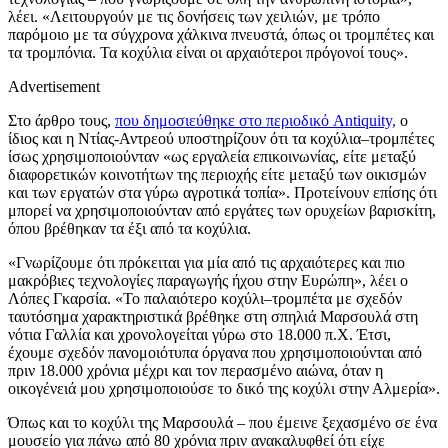
λέει. «Λειτουργούν με τις δονήσεις των χειλιών, με τρόπο
παρόμοιο με τα σύγχρονα χάλκινα πνευστά, όπως οι τρομπέτες και
τα τρομπόνια. Τα κοχύλια είναι οι αρχαιότεροι πρόγονοί τους».
Advertisement
Στο άρθρο τους,
που δημοσιεύθηκε στο περιοδικό Antiquity,
ο
ίδιος και η Ντίας-Αντρεού υποστηρίζουν ότι τα κοχύλια–τρομπέτες
ίσως χρησιμοποιούνταν «ως εργαλεία επικοινωνίας, είτε μεταξύ
διαφορετικών κοινοτήτων της περιοχής είτε μεταξύ των οικισμών
και των εργατών στα γύρω αγροτικά τοπία». Προτείνουν επίσης ότι
μπορεί να χρησιμοποιούνταν από εργάτες των ορυχείων βαρισκίτη,
όπου βρέθηκαν τα έξι από τα κοχύλια.
«Γνωρίζουμε ότι πρόκειται για μία από τις αρχαιότερες και πιο
μακρόβιες τεχνολογίες παραγωγής ήχου στην Ευρώπη», λέει ο
Λόπες Γκαρσία. «Το παλαιότερο κοχύλι–τρομπέτα με σχεδόν
ταυτόσημα χαρακτηριστικά βρέθηκε στη σπηλιά Μαρσουλά στη
νότια Γαλλία και χρονολογείται γύρω στο 18.000 π.Χ. Έτσι,
έχουμε σχεδόν πανομοιότυπα όργανα που χρησιμοποιούνται από
πριν 18.000 χρόνια μέχρι και τον περασμένο αιώνα, όταν η
οικογένειά μου χρησιμοποιούσε το δικό της κοχύλι στην Αλμερία».
Όπως και το κοχύλι της Μαρσουλά – που έμεινε ξεχασμένο σε ένα
μουσείο για πάνω από 80 χρόνια πριν ανακαλυφθεί ότι είχε