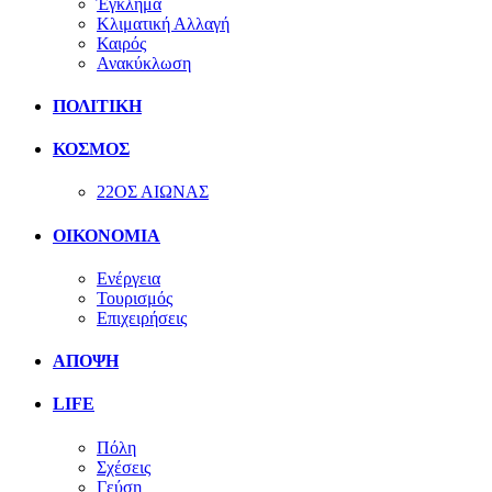
Έγκλημα
Κλιματική Αλλαγή
Καιρός
Ανακύκλωση
ΠΟΛΙΤΙΚΗ
ΚΟΣΜΟΣ
22ΟΣ ΑΙΩΝΑΣ
ΟΙΚΟΝΟΜΙΑ
Ενέργεια
Τουρισμός
Επιχειρήσεις
ΑΠΟΨΗ
LIFE
Πόλη
Σχέσεις
Γεύση