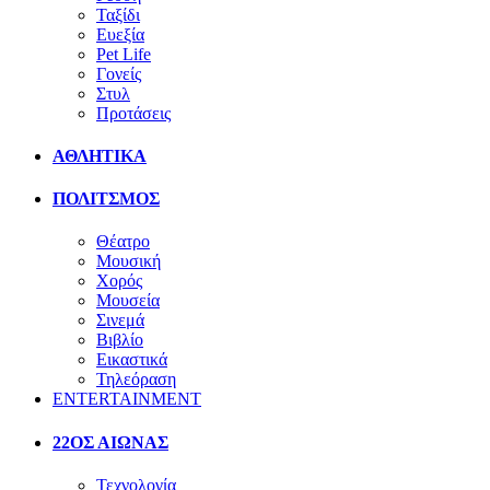
Ταξίδι
Ευεξία
Pet Life
Γονείς
Στυλ
Προτάσεις
ΑΘΛΗΤΙΚΑ
ΠΟΛΙΤΣΜΟΣ
Θέατρο
Μουσική
Χορός
Μουσεία
Σινεμά
Βιβλίο
Εικαστικά
Τηλεόραση
ENTERTAINMENT
22ΟΣ ΑΙΩΝΑΣ
Τεχνολογία