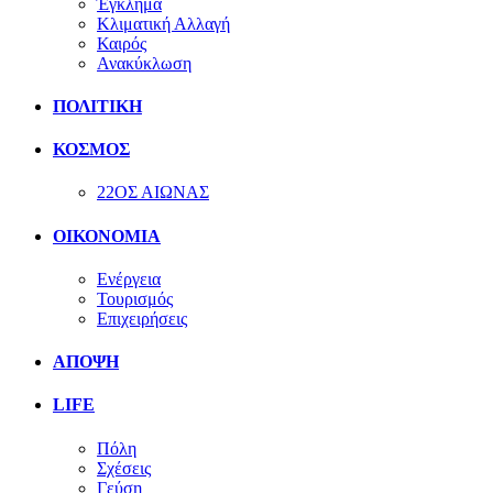
Έγκλημα
Κλιματική Αλλαγή
Καιρός
Ανακύκλωση
ΠΟΛΙΤΙΚΗ
ΚΟΣΜΟΣ
22ΟΣ ΑΙΩΝΑΣ
ΟΙΚΟΝΟΜΙΑ
Ενέργεια
Τουρισμός
Επιχειρήσεις
ΑΠΟΨΗ
LIFE
Πόλη
Σχέσεις
Γεύση