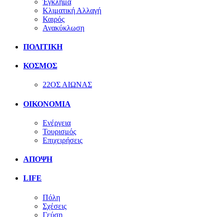
Έγκλημα
Κλιματική Αλλαγή
Καιρός
Ανακύκλωση
ΠΟΛΙΤΙΚΗ
ΚΟΣΜΟΣ
22ΟΣ ΑΙΩΝΑΣ
ΟΙΚΟΝΟΜΙΑ
Ενέργεια
Τουρισμός
Επιχειρήσεις
ΑΠΟΨΗ
LIFE
Πόλη
Σχέσεις
Γεύση