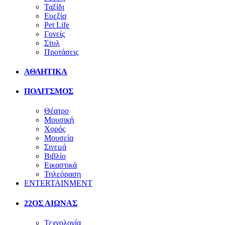
Ταξίδι
Ευεξία
Pet Life
Γονείς
Στυλ
Προτάσεις
ΑΘΛΗΤΙΚΑ
ΠΟΛΙΤΣΜΟΣ
Θέατρο
Μουσική
Χορός
Μουσεία
Σινεμά
Βιβλίο
Εικαστικά
Τηλεόραση
ENTERTAINMENT
22ΟΣ ΑΙΩΝΑΣ
Τεχνολογία