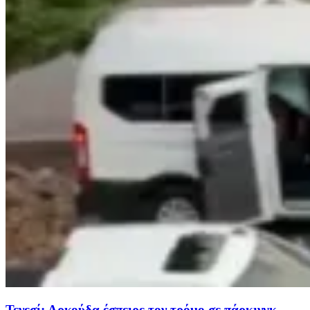
Τενεσί: Αρκούδα έσπειρε τον τρόμο σε πάρκινγκ