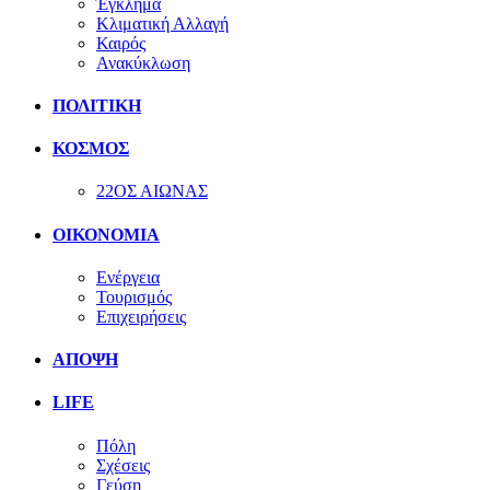
Έγκλημα
Κλιματική Αλλαγή
Καιρός
Ανακύκλωση
ΠΟΛΙΤΙΚΗ
ΚΟΣΜΟΣ
22ΟΣ ΑΙΩΝΑΣ
ΟΙΚΟΝΟΜΙΑ
Ενέργεια
Τουρισμός
Επιχειρήσεις
ΑΠΟΨΗ
LIFE
Πόλη
Σχέσεις
Γεύση