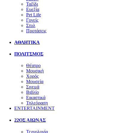
Ταξίδι
Ευεξία
Pet Life
Γονείς
Στυλ
Προτάσεις
ΑΘΛΗΤΙΚΑ
ΠΟΛΙΤΣΜΟΣ
Θέατρο
Μουσική
Χορός
Μουσεία
Σινεμά
Βιβλίο
Εικαστικά
Τηλεόραση
ENTERTAINMENT
22ΟΣ ΑΙΩΝΑΣ
Τεχνολογία