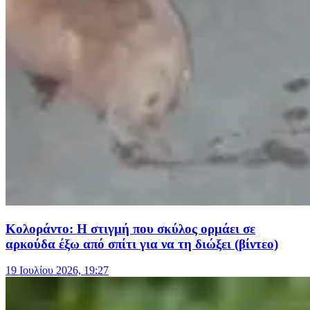
Κολοράντο: Η στιγμή που σκύλος ορμάει σε
αρκούδα έξω από σπίτι για να τη διώξει (βίντεο)
19 Ιουλίου 2026, 19:27