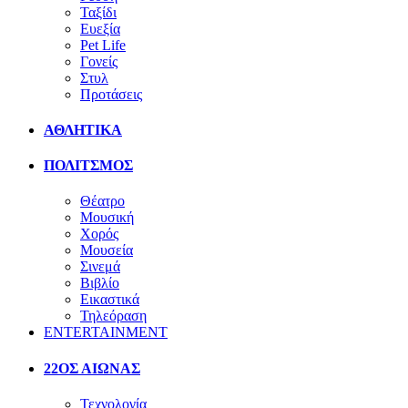
Ταξίδι
Ευεξία
Pet Life
Γονείς
Στυλ
Προτάσεις
ΑΘΛΗΤΙΚΑ
ΠΟΛΙΤΣΜΟΣ
Θέατρο
Μουσική
Χορός
Μουσεία
Σινεμά
Βιβλίο
Εικαστικά
Τηλεόραση
ENTERTAINMENT
22ΟΣ ΑΙΩΝΑΣ
Τεχνολογία