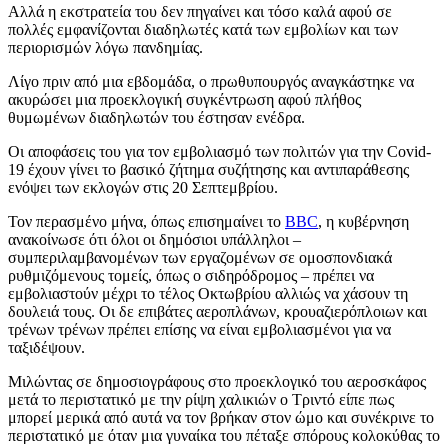
Αλλά η εκστρατεία του δεν πηγαίνει και τόσο καλά αφού σε
πολλές εμφανίζονται διαδηλωτές κατά των εμβολίων και των
περιορισμών λόγω πανδημίας.
Λίγο πριν από μια εβδομάδα, ο πρωθυπουργός αναγκάστηκε να
ακυρώσει μια προεκλογική συγκέντρωση αφού πλήθος
θυμωμένων διαδηλωτών του έστησαν ενέδρα.
Οι αποφάσεις του για τον εμβολιασμό των πολιτών για την Covid-
19 έχουν γίνει το βασικό ζήτημα συζήτησης και αντιπαράθεσης
ενόψει των εκλογών στις 20 Σεπτεμβρίου.
Τον περασμένο μήνα, όπως επισημαίνει το
ΒΒC
, η κυβέρνηση
ανακοίνωσε ότι όλοι οι δημόσιοι υπάλληλοι –
συμπεριλαμβανομένων των εργαζομένων σε ομοσπονδιακά
ρυθμιζόμενους τομείς, όπως ο σιδηρόδρομος – πρέπει να
εμβολιαστούν μέχρι το τέλος Οκτωβρίου αλλιώς να χάσουν τη
δουλειά τους. Οι δε επιβάτες αεροπλάνων, κρουαζιερόπλοιων και
τρένων τρένων πρέπει επίσης να είναι εμβολιασμένοι για να
ταξιδέψουν.
Μιλώντας σε δημοσιογράφους στο προεκλογικό του αεροσκάφος
μετά το περιστατικό με την ρίψη χαλικιών ο Τριντό είπε πως
μπορεί μερικά από αυτά να τον βρήκαν στον ώμο και συνέκρινε το
περιστατικό με όταν μια γυναίκα του πέταξε σπόρους κολοκύθας το