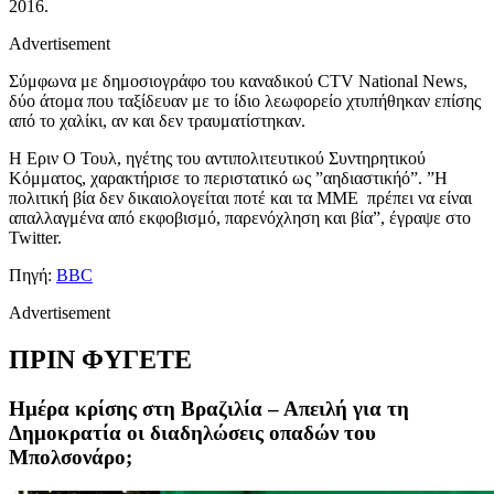
2016.
Advertisement
Σ
ύμφωνα με δημοσιογράφο του καναδικού CTV National News,
δύο άτομα που ταξίδευαν με το ίδιο λεωφορείο χτυπήθηκαν επίσης
από το χαλίκι, αν και δεν τραυματίστηκαν.
Η Εριν Ο Τουλ, ηγέτης του αντιπολιτευτικού Συντηρητικού
Κόμματος, χαρακτήρισε το περιστατικό ως ”αηδιαστικήό”. ”Η
πολιτική βία δεν δικαιολογείται ποτέ και τα ΜΜΕ πρέπει να είναι
απαλλαγμένα από εκφοβισμό, παρενόχληση και βία”, έγραψε στο
Twitter.
Πηγή:
BBC
Advertisement
ΠΡΙΝ ΦΥΓΕΤΕ
Ημέρα κρίσης στη Βραζιλία – Απειλή για τη
Δημοκρατία οι διαδηλώσεις οπαδών του
Μπολσονάρο;