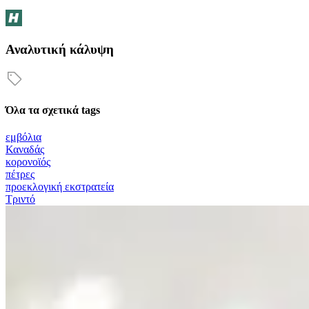
Αναλυτική κάλυψη
Όλα τα σχετικά tags
εμβόλια
Καναδάς
κορονοϊός
πέτρες
προεκλογική εκστρατεία
Τριντό