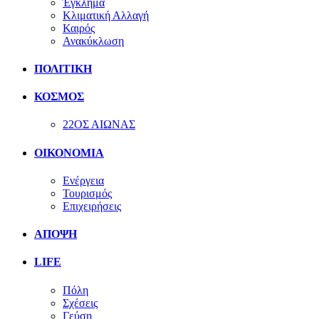
Έγκλημα
Κλιματική Αλλαγή
Καιρός
Ανακύκλωση
ΠΟΛΙΤΙΚΗ
ΚΟΣΜΟΣ
22ΟΣ ΑΙΩΝΑΣ
ΟΙΚΟΝΟΜΙΑ
Ενέργεια
Τουρισμός
Επιχειρήσεις
ΑΠΟΨΗ
LIFE
Πόλη
Σχέσεις
Γεύση