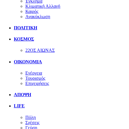
Έγκλημα
Κλιματική Αλλαγή
Καιρός
Ανακύκλωση
ΠΟΛΙΤΙΚΗ
ΚΟΣΜΟΣ
22ΟΣ ΑΙΩΝΑΣ
ΟΙΚΟΝΟΜΙΑ
Ενέργεια
Τουρισμός
Επιχειρήσεις
ΑΠΟΨΗ
LIFE
Πόλη
Σχέσεις
Γεύση