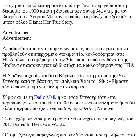
Το ηχητικό υλικό καταγράφηκε από την ίδια την πριγκίπισσα τη
δεκαετία του 1990 κατά τη διάρκεια των συνομιλιών της με τον
βιογράφο της Άντριου Μόρτον, ο οποίος στη συνέχεια εξέδωσε το
μπεστ σέλερ Diana: Her True Story.
Advertisement
Advertisement
Αποσπάσματα των ντοκουμέντων αυτών, τα οποία πρόκειται να
προβληθούν σε επερχόμενο ντοκιμαντέρ, κυκλοφόρησαν στις
ΗΠΑ μόλις μία ημέρα μετά την 26η επέτειο από τον θάνατο της
Νταϊάνα σε αυτοκινητιστικό δυστύχημα, κυκλοφόρησαν στις ΗΠΑ.
Η Νταϊάνα ισχυρίζεται ότι ο Κάρολος είπε στη μητριά της Ρέιν
Σπένσερ κατά τη βάφτιση του πρίγκιπα Χάρι το 1984: «Είμαστε
τόσο απογοητευμένοι, θέλαμε ένα κορίτσι».
Σύμφωνα με τη
Daily Mail
, η κόμισσα Σπένσερ τότε «τον
ταρακούνησε» και του είπε ότι θα έπρεπε «να συνειδητοποιήσει ότι
είσαι τυχερός που έχεις ένα παιδί», πρόσθεσε η Νταϊάνα.
Το επερχόμενο ντοκιμαντέρ αποτελεί συνέχεια της παραγωγής του
2017Diana: In Her Own Words.
Ο Τομ Τζένινγκ, παραγωγός και των δύο ντοκιμαντέρ, δήλωσε στο