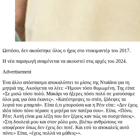
Ωστόσο, δεν ακούστηκε όλος ο ήχος στο ντοκιμαντέρ του 2017.
Η νέα παραγωγή αναμένεται να ακουστεί στις αρχές του 2024.
Advertisement
Ένα άλλο απόσπασμα αποκαλύπτει το μίσος της Νταϊάνα για τη
μητριά της. Ακούγεται να λέει: «Ήμουν τόσο θυμωμένη. Της είπα:
«Σε μισώ τόσο πολύ. Μακάρι να ήξερες πόσο πολύ σε μισούσαμε
όλοι μας για όσα έκανες». «Κατέστρεψες το σπίτι, ξόδεψες τα
λεφτά του μπαμπά». Είπα ό,τι μπορούσα και η Ρέιν είπε: «Δεν έχεις
ιδέα πόσο πόνο πέρασε η μητέρα τον πατέρα σου». Είπα, «Πόνο,
Ρέιν; Αυτή είναι μια λέξη που δεν ξέρεις καν πώς να συσχετίσεις».
«Στη δουλειά μου και στον ρόλο μου, βλέπω ανθρώπους να
υποφέρουν όπως δεν έχεις δει ποτέ. Και εσύ το αποκαλείς αυτό
πόνο;» Είπα, «έχεις πολλά να μάθεις»».