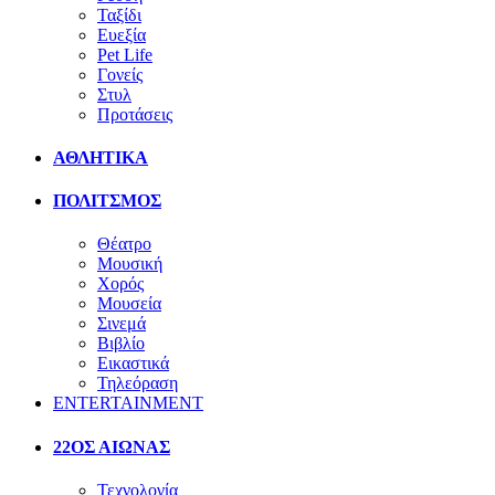
Ταξίδι
Ευεξία
Pet Life
Γονείς
Στυλ
Προτάσεις
ΑΘΛΗΤΙΚΑ
ΠΟΛΙΤΣΜΟΣ
Θέατρο
Μουσική
Χορός
Μουσεία
Σινεμά
Βιβλίο
Εικαστικά
Τηλεόραση
ENTERTAINMENT
22ΟΣ ΑΙΩΝΑΣ
Τεχνολογία