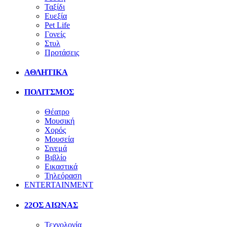
Ταξίδι
Ευεξία
Pet Life
Γονείς
Στυλ
Προτάσεις
ΑΘΛΗΤΙΚΑ
ΠΟΛΙΤΣΜΟΣ
Θέατρο
Μουσική
Χορός
Μουσεία
Σινεμά
Βιβλίο
Εικαστικά
Τηλεόραση
ENTERTAINMENT
22ΟΣ ΑΙΩΝΑΣ
Τεχνολογία