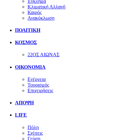
Έγκλημα
Κλιματική Αλλαγή
Καιρός
Ανακύκλωση
ΠΟΛΙΤΙΚΗ
ΚΟΣΜΟΣ
22ΟΣ ΑΙΩΝΑΣ
ΟΙΚΟΝΟΜΙΑ
Ενέργεια
Τουρισμός
Επιχειρήσεις
ΑΠΟΨΗ
LIFE
Πόλη
Σχέσεις
Γεύση