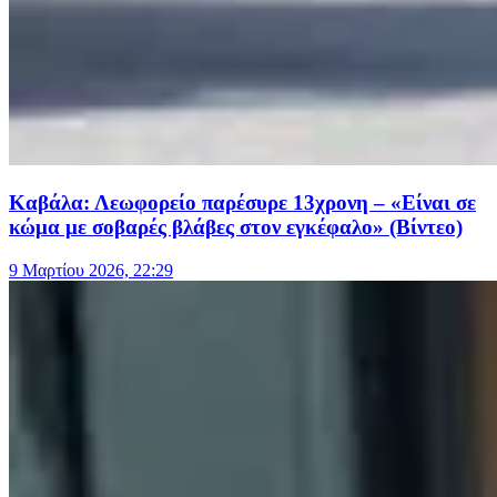
Καβάλα: Λεωφορείο παρέσυρε 13χρονη – «Είναι σε
κώμα με σοβαρές βλάβες στον εγκέφαλο» (Βίντεο)
9 Μαρτίου 2026, 22:29