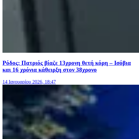
Ρόδος: Πατριός βίαζε 13χρονη θετή κόρη – Ισόβια
και 16 χρόνια κάθειρξη στον 38χρονο
14 Ιανουαρίου 2026, 18:47