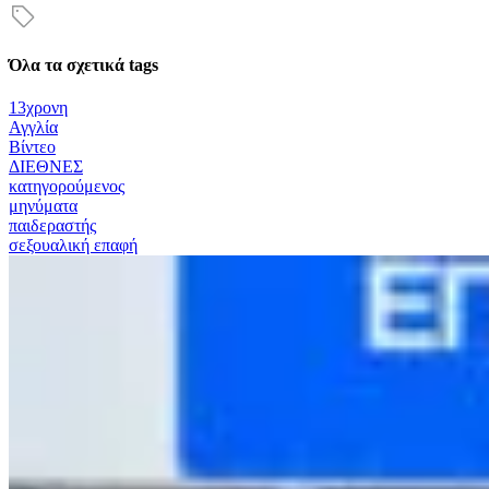
Όλα τα σχετικά tags
13χρονη
Αγγλία
Βίντεο
ΔΙΕΘΝΕΣ
κατηγορούμενος
μηνύματα
παιδεραστής
σεξουαλική επαφή