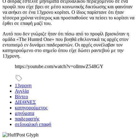
Ο άνδρας έστελνε μηνύματα σεξουαλικού περιεχομένου σε ένα
προφίλ που είχε βρει σε μέσο κοινωνικής δικτύωσης και φαινόταν
να ανήκει σε ένα 13χρονο κορίτσι. Ο ίδιος παρίστανε ότι ήταν
τέσσερα χρόνια νεότερος και προσπαθούσε να πείσει το κορίτσι να
έρθει σε επαφή μαζί του.
Αυτό που δεν γνώριζε ήταν ότι πίσω από το προφίλ βρισκόταν η
ομάδα «The Hunted One» που βοηθά εθελοντικά τις αρχές στον
εντοπισμό εν δυνάμει παιδεραστών. Οι αρχές συνέλαβαν τον
κατηγορούμενο στο σημείο όπου είχε δώσει ραντεβού με την
13χρονη.
https://youtube.com/watch?v=ollmwZ548GY
13χρονη
Αγγλία
Βίντεο
ΔΙΕΘΝΕΣ
κατηγορούμενος
μηνύματα
παιδεραστής
σεξουαλική επαφή