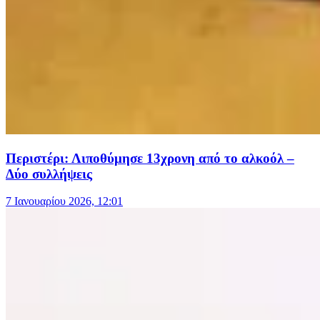
Περιστέρι: Λιποθύμησε 13χρονη από το αλκοόλ –
Δύο συλλήψεις
7 Ιανουαρίου 2026, 12:01