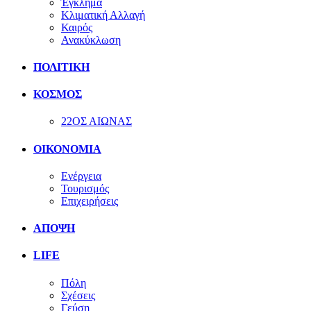
Έγκλημα
Κλιματική Αλλαγή
Καιρός
Ανακύκλωση
ΠΟΛΙΤΙΚΗ
ΚΟΣΜΟΣ
22ΟΣ ΑΙΩΝΑΣ
ΟΙΚΟΝΟΜΙΑ
Ενέργεια
Τουρισμός
Επιχειρήσεις
ΑΠΟΨΗ
LIFE
Πόλη
Σχέσεις
Γεύση