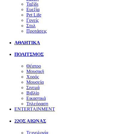
Ταξίδι
Ευεξία
Pet Life
Γονείς
Στυλ
Προτάσεις
ΑΘΛΗΤΙΚΑ
ΠΟΛΙΤΣΜΟΣ
Θέατρο
Μουσική
Χορός
Μουσεία
Σινεμά
Βιβλίο
Εικαστικά
Τηλεόραση
ENTERTAINMENT
22ΟΣ ΑΙΩΝΑΣ
Τεχνολογία