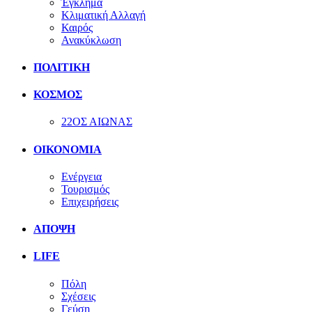
Έγκλημα
Κλιματική Αλλαγή
Καιρός
Ανακύκλωση
ΠΟΛΙΤΙΚΗ
ΚΟΣΜΟΣ
22ΟΣ ΑΙΩΝΑΣ
ΟΙΚΟΝΟΜΙΑ
Ενέργεια
Τουρισμός
Επιχειρήσεις
ΑΠΟΨΗ
LIFE
Πόλη
Σχέσεις
Γεύση