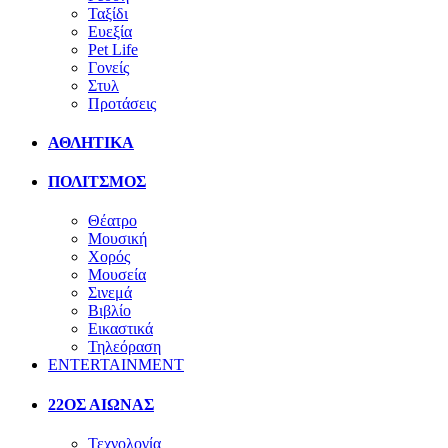
Ταξίδι
Ευεξία
Pet Life
Γονείς
Στυλ
Προτάσεις
ΑΘΛΗΤΙΚΑ
ΠΟΛΙΤΣΜΟΣ
Θέατρο
Μουσική
Χορός
Μουσεία
Σινεμά
Βιβλίο
Εικαστικά
Τηλεόραση
ENTERTAINMENT
22ΟΣ ΑΙΩΝΑΣ
Τεχνολογία