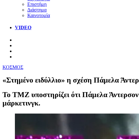
Επιστήμη
Διάστημα
Καινοτομία
VIDEO
ΚΟΣΜΟΣ
«Στημένο ειδύλλιο» η σχέση Πάμελα Άντε
Το TMZ υποστηρίζει ότι Πάμελα Άντερσον κ
μάρκετινγκ.