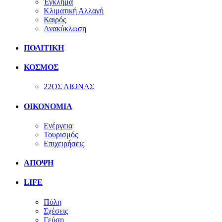
Έγκλημα
Κλιματική Αλλαγή
Καιρός
Ανακύκλωση
ΠΟΛΙΤΙΚΗ
ΚΟΣΜΟΣ
22ΟΣ ΑΙΩΝΑΣ
ΟΙΚΟΝΟΜΙΑ
Ενέργεια
Τουρισμός
Επιχειρήσεις
ΑΠΟΨΗ
LIFE
Πόλη
Σχέσεις
Γεύση