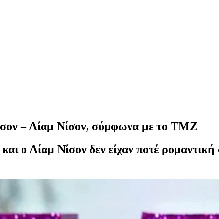
ρσον – Λίαμ Νίσον, σύμφωνα με το TMZ
αι ο Λίαμ Νίσον δεν είχαν ποτέ ρομαντική σ