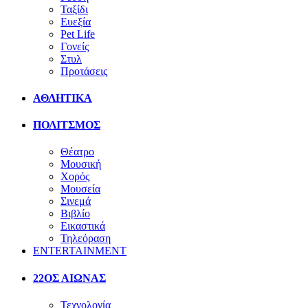
Ταξίδι
Ευεξία
Pet Life
Γονείς
Στυλ
Προτάσεις
ΑΘΛΗΤΙΚΑ
ΠΟΛΙΤΣΜΟΣ
Θέατρο
Μουσική
Χορός
Μουσεία
Σινεμά
Βιβλίο
Εικαστικά
Τηλεόραση
ENTERTAINMENT
22ΟΣ ΑΙΩΝΑΣ
Τεχνολογία