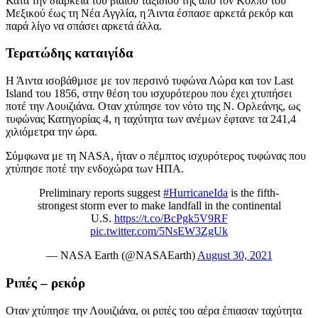
Κατά την διάρκεια του βίαιου ταξιδιού της από τον Κόλπο του
Μεξικού έως τη Νέα Αγγλία, η Άιντα έσπασε αρκετά ρεκόρ και
παρά λίγο να σπάσει αρκετά άλλα.
Τερατώδης καταιγίδα
Η Άιντα ισοβάθμισε με τον περσινό τυφώνα Λώρα και τον Last
Island του 1856, στην θέση του ισχυρότερου που έχει χτυπήσει
ποτέ την Λουιζιάνα. Οταν χτύπησε τον νότο της Ν. Ορλεάνης, ως
τυφώνας Κατηγορίας 4, η ταχύτητα των ανέμων έφτανε τα
241,4
χιλιόμετρα την ώρα.
Σύμφωνα με τη NASA, ήταν ο πέμπτος ισχυρότερος τυφώνας που
χτύπησε ποτέ την ενδοχώρα των ΗΠΑ.
Preliminary reports suggest
#HurricaneIda
is the fifth-
strongest storm ever to make landfall in the continental
U.S.
https://t.co/BcPgk5V9RF
pic.twitter.com/5NsEW3ZgUk
— NASA Earth (@NASAEarth)
August 30, 2021
Ριπές – ρεκόρ
Οταν χτύπησε την Λουιζιάνα, οι ριπές του αέρα έπιασαν ταχύτητα