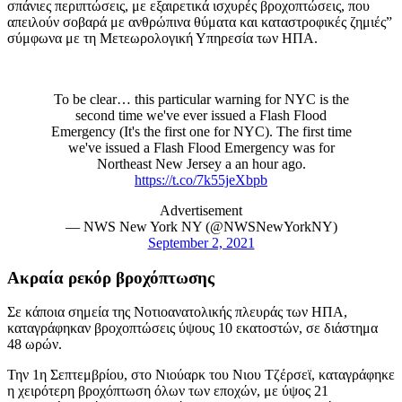
σπάνιες περιπτώσεις, με εξαιρετικά ισχυρές βροχοπτώσεις, που
απειλούν σοβαρά με ανθρώπινα θύματα και καταστροφικές ζημιές”
σύμφωνα με τη Μετεωρολογική Υπηρεσία των ΗΠΑ.
To be clear… this particular warning for NYC is the
second time we've ever issued a Flash Flood
Emergency (It's the first one for NYC). The first time
we've issued a Flash Flood Emergency was for
Northeast New Jersey a an hour ago.
https://t.co/7k55jeXbpb
Advertisement
— NWS New York NY (@NWSNewYorkNY)
September 2, 2021
Ακραία ρεκόρ βροχόπτωσης
Σε κάποια σημεία της Νοτιοανατολικής πλευράς των ΗΠΑ,
καταγράφηκαν βροχοπτώσεις ύψους 10 εκατοστών, σε διάστημα
48 ωρών.
Την 1η Σεπτεμβρίου, στο Νιούαρκ του Νιου Τζέρσεϊ, καταγράφηκε
η χειρότερη βροχόπτωση όλων των εποχών, με ύψος 21