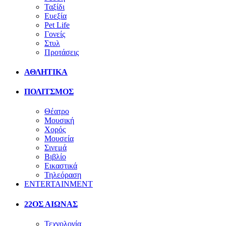
Ταξίδι
Ευεξία
Pet Life
Γονείς
Στυλ
Προτάσεις
ΑΘΛΗΤΙΚΑ
ΠΟΛΙΤΣΜΟΣ
Θέατρο
Μουσική
Χορός
Μουσεία
Σινεμά
Βιβλίο
Εικαστικά
Τηλεόραση
ENTERTAINMENT
22ΟΣ ΑΙΩΝΑΣ
Τεχνολογία