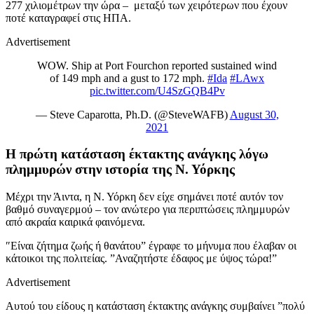
277 χιλιομέτρων την ώρα – μεταξύ των χειρότερων που έχουν
ποτέ καταγραφεί στις ΗΠΑ.
Advertisement
WOW. Ship at Port Fourchon reported sustained wind
of 149 mph and a gust to 172 mph.
#Ida
#LAwx
pic.twitter.com/U4SzGQB4Pv
— Steve Caparotta, Ph.D. (@SteveWAFB)
August 30,
2021
Η πρώτη κατάσταση έκτακτης ανάγκης λόγω
πλημμυρών στην ιστορία της Ν. Υόρκης
Μέχρι την Άιντα, η Ν. Υόρκη δεν είχε σημάνει ποτέ αυτόν τον
βαθμό συναγερμού – τον ανώτερο για περιπτώσεις πλημμυρών
από ακραία καιρικά φαινόμενα.
″Είναι ζήτημα ζωής ή θανάτου” έγραφε το μήνυμα που έλαβαν οι
κάτοικοι της πολιτείας. ”Αναζητήστε έδαφος με ύψος τώρα!”
Advertisement
Αυτού του είδους η κατάσταση έκτακτης ανάγκης συμβαίνει ”πολύ