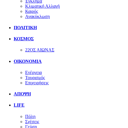
Έγκλημα
Κλιματική Αλλαγή
Καιρός
Ανακύκλωση
ΠΟΛΙΤΙΚΗ
ΚΟΣΜΟΣ
22ΟΣ ΑΙΩΝΑΣ
ΟΙΚΟΝΟΜΙΑ
Ενέργεια
Τουρισμός
Επιχειρήσεις
ΑΠΟΨΗ
LIFE
Πόλη
Σχέσεις
Γεύση