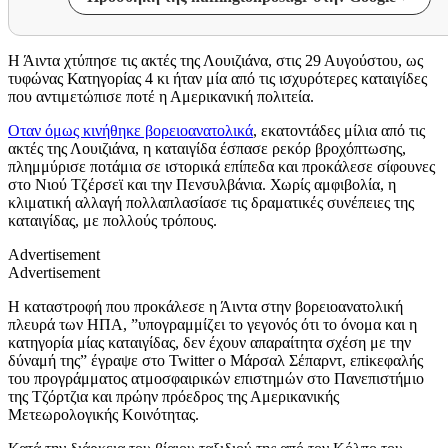
Η Άιντα χτύπησε τις ακτές της Λουιζιάνα, στις 29 Αυγούστου, ως
τυφώνας Κατηγορίας 4 κι ήταν μία από τις ισχυρότερες καταιγίδες
που αντιμετώπισε ποτέ η Αμερικανική πολιτεία.
Οταν όμως κινήθηκε βορειοανατολικά
, εκατοντάδες μίλια από τις
ακτές της Λουιζιάνα, η καταιγίδα έσπασε ρεκόρ βροχόπτωσης,
πλημμύρισε ποτάμια σε ιστορικά επίπεδα και προκάλεσε σίφουνες
στο Νιού Τζέρσεϊ και την Πενσυλβάνια. Χωρίς αμφιβολία, η
κλιματική αλλαγή πολλαπλασίασε τις δραματικές συνέπειες της
καταιγίδας, με πολλούς τρόπους.
Advertisement
Advertisement
Η καταστροφή που προκάλεσε η Άιντα στην βορειοανατολική
πλευρά των ΗΠΑ, ”υπογραμμίζει το γεγονός ότι το όνομα και η
κατηγορία μίας καταιγίδας, δεν έχουν απαραίτητα σχέση με την
δύναμή της” έγραψε στο Twitter ο Μάρσαλ Σέπαρντ, επiκεφαλής
του προγράμματος ατμοσφαιρικών επιστημών στο Πανεπιστήμιο
της Τζόρτζια και πρώην πρόεδρος της Αμερικανικής
Μετεωρολογικής Κοινότητας.