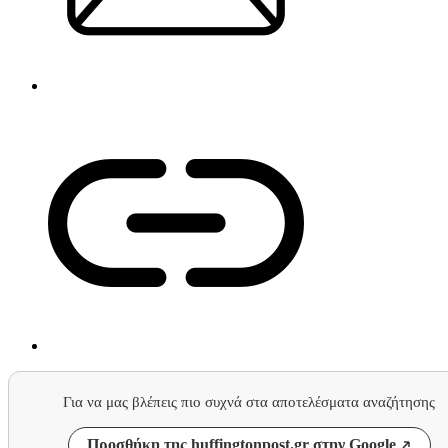
Για να μας βλέπεις πιο συχνά στα αποτελέσματα αναζήτησης
Προσθήκη της huffingtonpost.gr στην Google