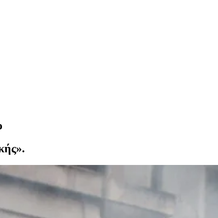
ο
κής».