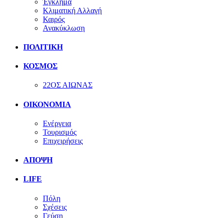
Έγκλημα
Κλιματική Αλλαγή
Καιρός
Ανακύκλωση
ΠΟΛΙΤΙΚΗ
ΚΟΣΜΟΣ
22ΟΣ ΑΙΩΝΑΣ
ΟΙΚΟΝΟΜΙΑ
Ενέργεια
Τουρισμός
Επιχειρήσεις
ΑΠΟΨΗ
LIFE
Πόλη
Σχέσεις
Γεύση