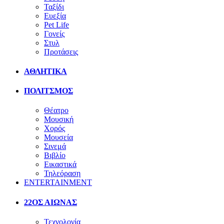
Ταξίδι
Ευεξία
Pet Life
Γονείς
Στυλ
Προτάσεις
ΑΘΛΗΤΙΚΑ
ΠΟΛΙΤΣΜΟΣ
Θέατρο
Μουσική
Χορός
Μουσεία
Σινεμά
Βιβλίο
Εικαστικά
Τηλεόραση
ENTERTAINMENT
22ΟΣ ΑΙΩΝΑΣ
Τεχνολογία