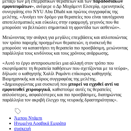
μεταξύ των μη επεμβατικών θεραπειών και των
παραδοσιακών
εμφυτευμάτων
», ανέφερε ο Δρ Μοχάμεντ Ελσερίφ, ερευνητικός
συνεργάτης στο NYU Abu Dhabi και πρώτος συγγραφέας της
μελέτης. «Ανοίγει τον δρόμο για θεραπείες που είναι ταυτόχρονα
αποτελεσματικές και εύκολες στην εφαρμογή, γεγονός που θα
μπορούσε να βελτιώσει σημαντικά τη φροντίδα των ασθενών».
Μειώνοντας την ανάγκη για μεγάλες επεμβάσεις και απλοποιώντας
τον τρόπο παροχής προηγμένων θεραπειών, η συσκευή θα
μπορούσε να καταστήσει τη θεραπεία πιο προσβάσιμη, μειώνοντας
παράλληλα τους κινδύνους και τους χρόνους ανάρρωσης.
«Αυτό το έργο αντιπροσωπεύει μια αλλαγή στον τρόπο που
σκεφτόμαστε τη θεραπεία παθήσεων που σχετίζονται με τα νεύρα»,
δήλωσε ο καθηγητής Χαλίλ Ραμάντι επίκουρος καθηγητής
Βιομηχανικής και κύριος συγγραφέας της μελέτης.
«Δημιουργώντας μια συσκευή που
μπορεί να εγχυθεί αντί να
εμφυτευθεί χειρουργικά
, καθιστούμε αυτές τις θεραπείες
απλούστερες, ασφαλέστερες και πιο προσβάσιμες, διατηρώντας
παράλληλα τον ακριβή έλεγχο της νευρικής δραστηριότητας».
Άμπου Ντάμπι
Ηνωμένα Αραβικά Εμιράτα
συσκευή