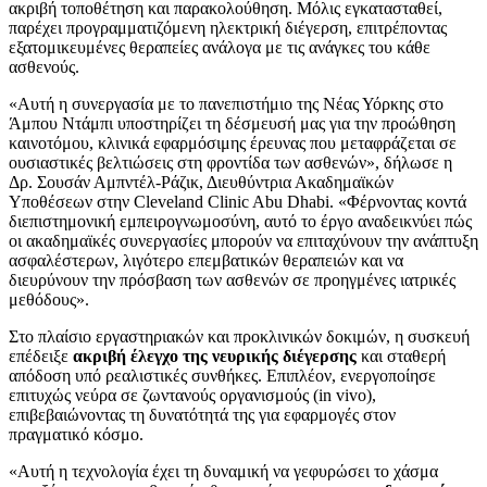
ακριβή τοποθέτηση και παρακολούθηση. Μόλις εγκατασταθεί,
παρέχει προγραμματιζόμενη ηλεκτρική διέγερση, επιτρέποντας
εξατομικευμένες θεραπείες ανάλογα με τις ανάγκες του κάθε
ασθενούς.
«Αυτή η συνεργασία με το πανεπιστήμιο της Νέας Υόρκης στο
Άμπου Ντάμπι υποστηρίζει τη δέσμευσή μας για την προώθηση
καινοτόμου, κλινικά εφαρμόσιμης έρευνας που μεταφράζεται σε
ουσιαστικές βελτιώσεις στη φροντίδα των ασθενών», δήλωσε η
Δρ. Σουσάν Αμπντέλ-Ράζικ, Διευθύντρια Ακαδημαϊκών
Υποθέσεων στην Cleveland Clinic Abu Dhabi. «Φέρνοντας κοντά
διεπιστημονική εμπειρογνωμοσύνη, αυτό το έργο αναδεικνύει πώς
οι ακαδημαϊκές συνεργασίες μπορούν να επιταχύνουν την ανάπτυξη
ασφαλέστερων, λιγότερο επεμβατικών θεραπειών και να
διευρύνουν την πρόσβαση των ασθενών σε προηγμένες ιατρικές
μεθόδους».
Στο πλαίσιο εργαστηριακών και προκλινικών δοκιμών, η συσκευή
επέδειξε
ακριβή έλεγχο της νευρικής διέγερσης
και σταθερή
απόδοση υπό ρεαλιστικές συνθήκες. Επιπλέον, ενεργοποίησε
επιτυχώς νεύρα σε ζωντανούς οργανισμούς (in vivo),
επιβεβαιώνοντας τη δυνατότητά της για εφαρμογές στον
πραγματικό κόσμο.
«Αυτή η τεχνολογία έχει τη δυναμική να γεφυρώσει το χάσμα