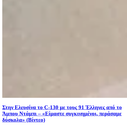
Στην Ελευσίνα το C-130 με τους 91 Έλληνες από το
Άμπου Ντάμπι – «Είμαστε συγκινημένοι, περάσαμε
δύσκολα» (Βίντεο)