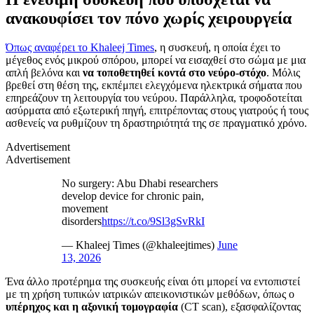
ανακουφίσει τον πόνο χωρίς χειρουργεία
Όπως αναφέρει το Khaleej Times
, η συσκευή, η οποία έχει το
μέγεθος ενός μικρού σπόρου, μπορεί να εισαχθεί στο σώμα με μια
απλή βελόνα και
να τοποθετηθεί κοντά στο νεύρο-στόχο
. Μόλις
βρεθεί στη θέση της, εκπέμπει ελεγχόμενα ηλεκτρικά σήματα που
επηρεάζουν τη λειτουργία του νεύρου. Παράλληλα, τροφοδοτείται
ασύρματα από εξωτερική πηγή, επιτρέποντας στους γιατρούς ή τους
ασθενείς να ρυθμίζουν τη δραστηριότητά της σε πραγματικό χρόνο.
Advertisement
Advertisement
No surgery: Abu Dhabi researchers
develop device for chronic pain,
movement
disorders
https://t.co/9Sl3gSvRkI
— Khaleej Times (@khaleejtimes)
June
13, 2026
Ένα άλλο προτέρημα της συσκευής είναι ότι μπορεί να εντοπιστεί
με τη χρήση τυπικών ιατρικών απεικονιστικών μεθόδων, όπως ο
υπέρηχος και η αξονική τομογραφία
(CT scan), εξασφαλίζοντας