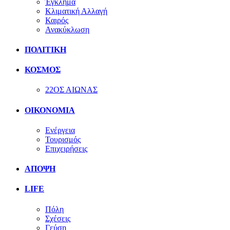
Έγκλημα
Κλιματική Αλλαγή
Καιρός
Ανακύκλωση
ΠΟΛΙΤΙΚΗ
ΚΟΣΜΟΣ
22ΟΣ ΑΙΩΝΑΣ
ΟΙΚΟΝΟΜΙΑ
Ενέργεια
Τουρισμός
Επιχειρήσεις
ΑΠΟΨΗ
LIFE
Πόλη
Σχέσεις
Γεύση