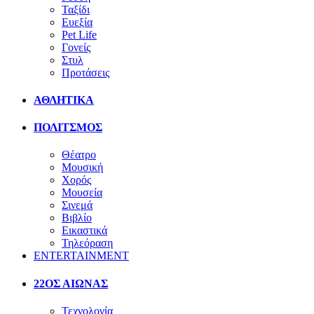
Ταξίδι
Ευεξία
Pet Life
Γονείς
Στυλ
Προτάσεις
ΑΘΛΗΤΙΚΑ
ΠΟΛΙΤΣΜΟΣ
Θέατρο
Μουσική
Χορός
Μουσεία
Σινεμά
Βιβλίο
Εικαστικά
Τηλεόραση
ENTERTAINMENT
22ΟΣ ΑΙΩΝΑΣ
Τεχνολογία