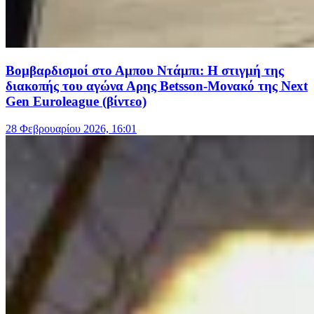
Βομβαρδισμοί στο Αμπου Ντάμπι: Η στιγμή της
διακοπής του αγώνα Αρης Betsson-Μονακό της Next
Gen Euroleague (βίντεο)
28 Φεβρουαρίου 2026, 16:01