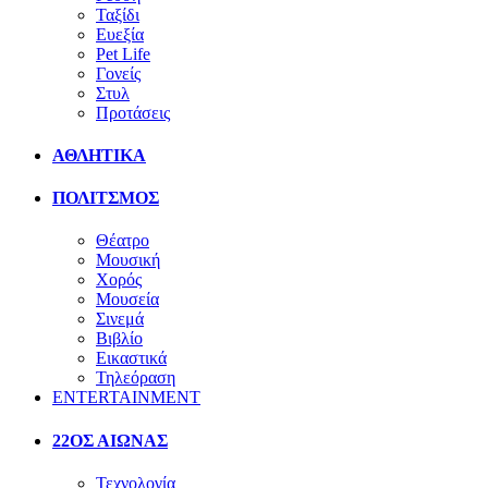
Ταξίδι
Ευεξία
Pet Life
Γονείς
Στυλ
Προτάσεις
ΑΘΛΗΤΙΚΑ
ΠΟΛΙΤΣΜΟΣ
Θέατρο
Μουσική
Χορός
Μουσεία
Σινεμά
Βιβλίο
Εικαστικά
Τηλεόραση
ENTERTAINMENT
22ΟΣ ΑΙΩΝΑΣ
Τεχνολογία