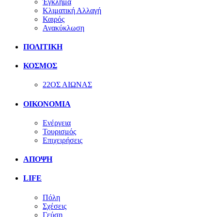
Έγκλημα
Κλιματική Αλλαγή
Καιρός
Ανακύκλωση
ΠΟΛΙΤΙΚΗ
ΚΟΣΜΟΣ
22ΟΣ ΑΙΩΝΑΣ
ΟΙΚΟΝΟΜΙΑ
Ενέργεια
Τουρισμός
Επιχειρήσεις
ΑΠΟΨΗ
LIFE
Πόλη
Σχέσεις
Γεύση