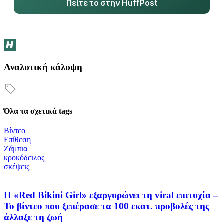
Πείτε το στην HuffPost
Αναλυτική κάλυψη
Όλα τα σχετικά tags
Βίντεο
Επίθεση
Ζάμπια
κροκόδειλος
σκέψεις
Η «Red Bikini Girl» εξαργυρώνει τη viral επιτυχία –
Το βίντεο που ξεπέρασε τα 100 εκατ. προβολές της
άλλαξε τη ζωή