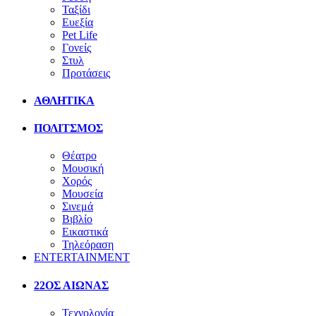
Ταξίδι
Ευεξία
Pet Life
Γονείς
Στυλ
Προτάσεις
ΑΘΛΗΤΙΚΑ
ΠΟΛΙΤΣΜΟΣ
Θέατρο
Μουσική
Χορός
Μουσεία
Σινεμά
Βιβλίο
Εικαστικά
Τηλεόραση
ENTERTAINMENT
22ΟΣ ΑΙΩΝΑΣ
Τεχνολογία