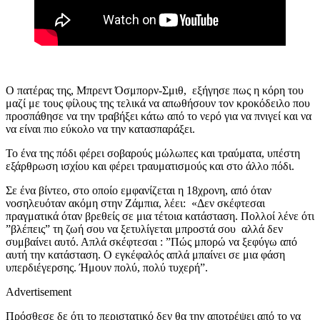
Ο πατέρας της, Μπρεντ Όσμπορν-Σμιθ, εξήγησε πως η κόρη του
μαζί με τους φίλους της τελικά να απωθήσουν τον κροκόδειλο που
προσπάθησε να την τραβήξει κάτω από το νερό για να πνιγεί και να
να είναι πιο εύκολο να την κατασπαράξει.
Το ένα της πόδι φέρει σοβαρούς μώλωπες και τραύματα, υπέστη
εξάρθρωση ισχίου και φέρει τραυματισμούς και στο άλλο πόδι.
Σε ένα βίντεο, στο οποίο εμφανίζεται η 18χρονη, από όταν
νοσηλευόταν ακόμη στην Ζάμπια, λέει: «Δεν σκέφτεσαι
πραγματικά όταν βρεθείς σε μια τέτοια κατάσταση. Πολλοί λένε ότι
”βλέπεις” τη ζωή σου να ξετυλίγεται μπροστά σου αλλά δεν
συμβαίνει αυτό. Απλά σκέφτεσαι : ”Πώς μπορώ να ξεφύγω από
αυτή την κατάσταση. Ο εγκέφαλός απλά μπαίνει σε μια φάση
υπερδιέγερσης. Ήμουν πολύ, πολύ τυχερή”.
Advertisement
Πρόσθεσε δε ότι το περιστατικό δεν θα την αποτρέψει από το να