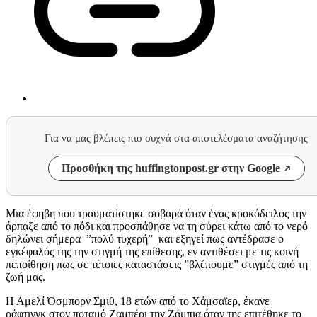
Για να μας βλέπεις πιο συχνά στα αποτελέσματα αναζήτησης
Προσθήκη της huffingtonpost.gr στην Google
Μια έφηβη που τραυματίστηκε σοβαρά όταν ένας κροκόδειλος την
άρπαξε από το πόδι και προσπάθησε να τη σύρει κάτω από το νερό
δηλώνει σήμερα ”πολύ τυχερή” και εξηγεί πως αντέδρασε ο
εγκέφαλός της την στιγμή της επίθεσης, εν αντιθέσει με τις κοινή
πεποίθηση πως σε τέτοιες καταστάσεις ”βλέπουμε” στιγμές από τη
ζωή μας.
Η Αμελί Όσμπορν Σμιθ, 18 ετών από το Χάμσαϊερ, έκανε
ράφτινγκ στον ποταμό Ζαμπέρι την Ζάμπια όταν της επιτέθηκε το