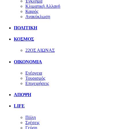
Έγκλημα
Κλιματική Αλλαγή
Καιρός
Ανακύκλωση
ΠΟΛΙΤΙΚΗ
ΚΟΣΜΟΣ
22ΟΣ ΑΙΩΝΑΣ
ΟΙΚΟΝΟΜΙΑ
Ενέργεια
Τουρισμός
Επιχειρήσεις
ΑΠΟΨΗ
LIFE
Πόλη
Σχέσεις
Γεύση